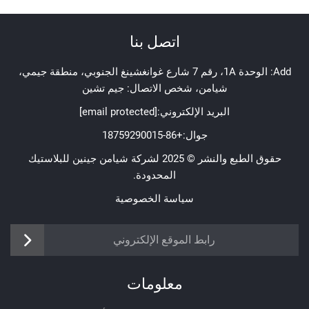
اتصل بنا
Add: الوحدة 1A، رقم 7 شارع غوانغشينغ الجنوبي، منطقة جيمي،
شيامن، شخص الاتصال: جيم تشين
البريد الإلكتروني:
[email protected]
جوال:
+86-18759290015
حقوق الطبع والنشر © 2025 لشركة شيامن جينين للبلاستيك
المحدودة.
سياسة الخصوصية
https://www.jinenplastic.com/service
رابط الموقع الإلكتروني
https://www.jinenplastic.com/our-compa
معلومات
https://www.jinenplastic.com/solution