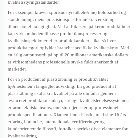
kvalitetsstyringsstandarder.
For eksempel kræver sportsudstyrstilbehør høj holdbarhed og
støddemning, mens præcisionsplastforme kræver streng
dimensionel nøjagtighed. Ved at fokusere på kerneproduktlinjer
kan virksomheden tilpasse produktionsprocesser og
kvalitetsinspektioner efter produktkarakteristika, så hver
produktkategori opfylder branchespecifikke kvalitetskrav. Med
en årlig outputværdi på op til 20 millioner amerikanske dollars
er virksomhedens professionelle styrke fuldt anerkendt af
markedet.
For en producent af plaststøbning er produktkvalitet
hjørnestenen i langsigtet udvikling. En god producent af
plaststøbning skal sikre kvalitet på alle områder gennem
avanceret produktionsudstyr, strenge kvalitetsledelsessystemer,
erfarne tekniske teams, one-stop-tjenester og professionelle
produktspecifikationer. Xiamen Jinen Plastic, med sine 16 års
erfaring i branche, internationale certificeringer og
kundeorienterede filosofi, fortolker perfekt disse elementer for
kvalitetssikring.