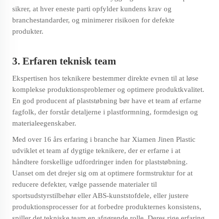
sikrer, at hver eneste parti opfylder kundens krav og
branchestandarder, og minimerer risikoen for defekte
produkter.
3. Erfaren teknisk team
Ekspertisen hos teknikere bestemmer direkte evnen til at løse
komplekse produktionsproblemer og optimere produktkvalitet.
En god producent af plaststøbning bør have et team af erfarne
fagfolk, der forstår detaljerne i plastformning, formdesign og
materialeegenskaber.
Med over 16 års erfaring i branche har Xiamen Jinen Plastic
udviklet et team af dygtige teknikere, der er erfarne i at
håndtere forskellige udfordringer inden for plaststøbning.
Uanset om det drejer sig om at optimere formstruktur for at
reducere defekter, vælge passende materialer til
sportsudstyrstilbehør eller ABS-kunststofdele, eller justere
produktionsprocesser for at forbedre produkternes konsistens,
spiller det tekniske team en afgørende rolle. Deres rige erfaring