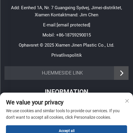
Add: Eenhed 1A, Nr. 7 Guangxing Sydvej, Jimei-distriktet,
Xiamen Kontaktmand: Jim Chen
E-mail:
[email protected]
Mobil:
+86-18759290015
Ophavsret © 2025 Xiamen Jinen Plastic Co., Ltd.
Privatlivspolitik
https://www.jinenplastic.com/service
HJEMMESIDE LINK
https://www.jinenplastic.com/our-company
INFORMATION
https://www.jinenplastic.com/solution
We value your privacy
Tilmeld dig for at modtage vores ugentlige nyhedsbrev
https://www.jinenplastic.com/projects
We use cookies and similar tools to provide our services. If you
don't want to accept all cookies, click Personalize cookies.
https://www.jinenplastic.com/news
https://www.jinenplastic.com/contact-us
Accept all