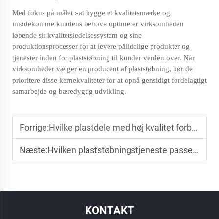
Med fokus på målet »at bygge et kvalitetsmærke og
imødekomme kundens behov« optimerer virksomheden
løbende sit kvalitetsledelsessystem og sine
produktionsprocesser for at levere pålidelige produkter og
tjenester inden for plaststøbning til kunder verden over. Når
virksomheder vælger en producent af plaststøbning, bør de
prioritere disse kernekvaliteter for at opnå gensidigt fordelagtigt
samarbejde og bæredygtig udvikling.
Forrige:
Hvilke plastdele med høj kvalitet forbedrer ydelsen af batterihuse til ny energi?
Næste:
Hvilken plaststøbningstjeneste passer til produkter med indsatte metaldele?
KONTAKT