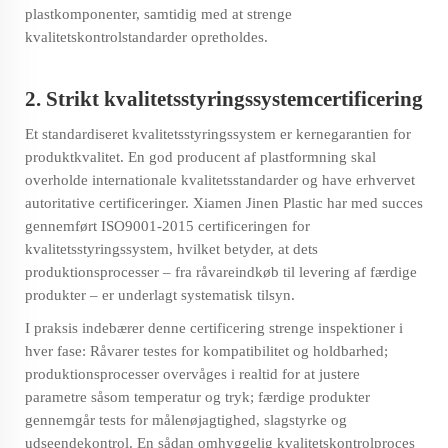
plastkomponenter, samtidig med at strenge
kvalitetskontrolstandarder opretholdes.
2. Strikt kvalitetsstyringssystemcertificering
Et standardiseret kvalitetsstyringssystem er kernegarantien for
produktkvalitet. En god producent af plastformning skal
overholde internationale kvalitetsstandarder og have erhvervet
autoritative certificeringer. Xiamen Jinen Plastic har med succes
gennemført ISO9001-2015 certificeringen for
kvalitetsstyringssystem, hvilket betyder, at dets
produktionsprocesser – fra råvareindkøb til levering af færdige
produkter – er underlagt systematisk tilsyn.
I praksis indebærer denne certificering strenge inspektioner i
hver fase: Råvarer testes for kompatibilitet og holdbarhed;
produktionsprocesser overvåges i realtid for at justere
parametre såsom temperatur og tryk; færdige produkter
gennemgår tests for målenøjagtighed, slagstyrke og
udseendekontrol. En sådan omhyggelig kvalitetskontrolproces