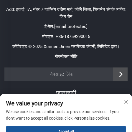
Add: इकाई 1A, नंबर 7 ग्वांग्सिंग दक्षिण मार्ग, जीमेि जिला, शियामेन संपर्क व्यक्ति:
जिम चेन
ई-मेल:
[email protected]
मोबाइल:
+86-18759290015
कॉपीराइट © 2025 Xiamen Jinen प्लास्टिक कंपनी, लिमिटेड द्वारा।
गोपनीयता नीति
https://www.jinenplastic.com/service
वेबसाइट लिंक
https://www.jinenplastic.com/our-company
जानकारी
https://www.jinenplastic.com/solution
We value your privacy
हमारे साप्ताहिक न्यूज़लेटर को प्राप्त करने के लिए साइन अप करें
https://www.jinenplastic.com/projects
We use cookies and similar tools to provide our services. If you
don't want to accept all cookies, click Personalize cookies.
https://www.jinenplastic.com/news
Accept all