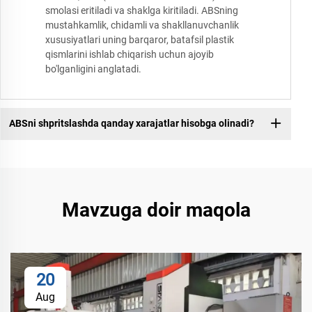
smolasi eritiladi va shaklga kiritiladi. ABSning
mustahkamlik, chidamli va shakllanuvchanlik
xususiyatlari uning barqaror, batafsil plastik
qismlarini ishlab chiqarish uchun ajoyib
bo'lganligini anglatadi.
ABSni shpritslashda qanday xarajatlar hisobga olinadi?
Mavzuga doir maqola
20
Aug