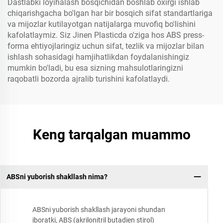
Dastlabki loyihalash bosqichidan boshlab oxirgi ishlab
chiqarishgacha bo'lgan har bir bosqich sifat standartlariga
va mijozlar kutilayotgan natijalarga muvofiq bo'lishini
kafolatlaymiz. Siz Jinen Plasticda o'ziga hos ABS press-
forma ehtiyojlaringiz uchun sifat, tezlik va mijozlar bilan
ishlash sohasidagi hamjihatlikdan foydalanishingiz
mumkin bo'ladi, bu esa sizning mahsulotlaringizni
raqobatli bozorda ajralib turishini kafolatlaydi.
Keng tarqalgan muammo
ABSni yuborish shakllash nima?
ABSni yuborish shakllash jarayoni shundan
iboratki, ABS (akrilonitril butadien stirol)