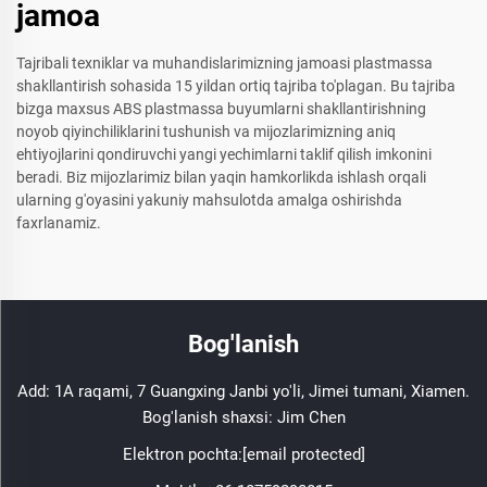
jamoa
Tajribali texniklar va muhandislarimizning jamoasi plastmassa
shakllantirish sohasida 15 yildan ortiq tajriba to'plagan. Bu tajriba
bizga maxsus ABS plastmassa buyumlarni shakllantirishning
noyob qiyinchiliklarini tushunish va mijozlarimizning aniq
ehtiyojlarini qondiruvchi yangi yechimlarni taklif qilish imkonini
beradi. Biz mijozlarimiz bilan yaqin hamkorlikda ishlash orqali
ularning g'oyasini yakuniy mahsulotda amalga oshirishda
faxrlanamiz.
Bog'lanish
Add: 1A raqami, 7 Guangxing Janbi yo'li, Jimei tumani, Xiamen.
Bog'lanish shaxsi: Jim Chen
Elektron pochta:
[email protected]