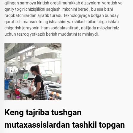
qilingan sarmoya kiritish orqali murakkab dizaynlarni yaratish va
qat'iy to'g'ri chiziqlilikni saqlash imkonini beradi, bu esa bizni
raqobatchilardan ajratib turadi. Texnologiyaga bo'lgan bunday
qaratilish mahsulotning ishlashini yaxshilash bilan birga ishlab
chiqarish jarayonini ham soddalashtiradi, natijada mijozlarimiz
uchun tezroq yetkazib berish muddatini ta'minlaydi.
Keng tajriba tushgan
mutaxassislardan tashkil topgan