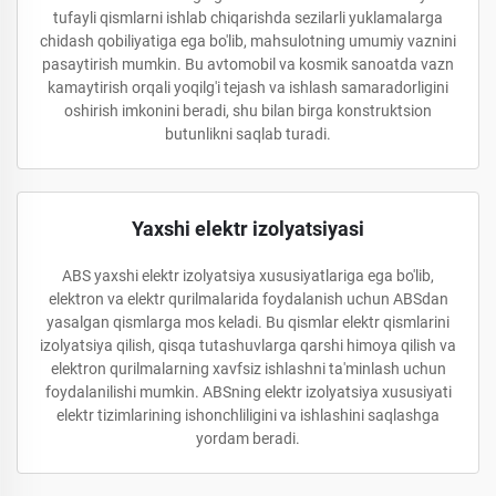
tufayli qismlarni ishlab chiqarishda sezilarli yuklamalarga
chidash qobiliyatiga ega bo'lib, mahsulotning umumiy vaznini
pasaytirish mumkin. Bu avtomobil va kosmik sanoatda vazn
kamaytirish orqali yoqilg'i tejash va ishlash samaradorligini
oshirish imkonini beradi, shu bilan birga konstruktsion
butunlikni saqlab turadi.
Yaxshi elektr izolyatsiyasi
ABS yaxshi elektr izolyatsiya xususiyatlariga ega bo'lib,
elektron va elektr qurilmalarida foydalanish uchun ABSdan
yasalgan qismlarga mos keladi. Bu qismlar elektr qismlarini
izolyatsiya qilish, qisqa tutashuvlarga qarshi himoya qilish va
elektron qurilmalarning xavfsiz ishlashni ta'minlash uchun
foydalanilishi mumkin. ABSning elektr izolyatsiya xususiyati
elektr tizimlarining ishonchliligini va ishlashini saqlashga
yordam beradi.