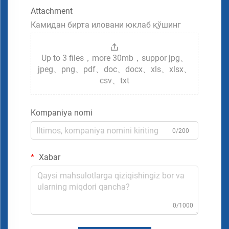
Attachment
Камидан бирта иловани юклаб қўшинг
Up to 3 files，more 30mb，suppor jpg、
jpeg、png、pdf、doc、docx、xls、xlsx、
csv、txt
Kompaniya nomi
0/200
Xabar
0/1000