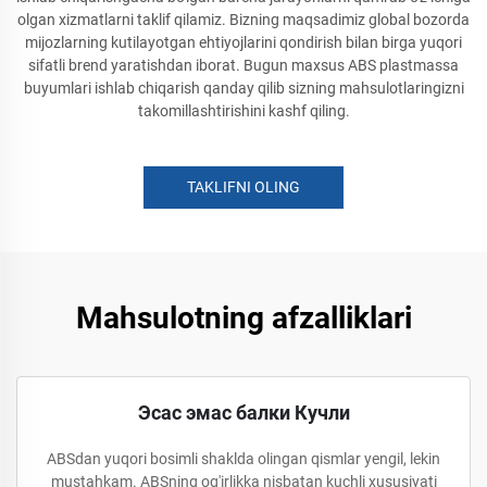
olgan xizmatlarni taklif qilamiz. Bizning maqsadimiz global bozorda
mijozlarning kutilayotgan ehtiyojlarini qondirish bilan birga yuqori
sifatli brend yaratishdan iborat. Bugun maxsus ABS plastmassa
buyumlari ishlab chiqarish qanday qilib sizning mahsulotlaringizni
takomillashtirishini kashf qiling.
TAKLIFNI OLING
Mahsulotning afzalliklari
Эсас эмас балки Кучли
ABSdan yuqori bosimli shaklda olingan qismlar yengil, lekin
mustahkam. ABSning og'irlikka nisbatan kuchli xususiyati