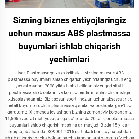
Sizning biznes ehtiyojlaringiz
uchun maxsus ABS plastmassa
buyumlari ishlab chiqarish
yechimlari
Jinen Plastmassaga xush kelibsiz — sizning maxsus ABS
plastmassa buyumlari ishlab chiqarish yechimlaringiz uchun eng
yaxshi manba. 2008-yilda tashkil etilgan biz yuqori sifatli
plastmassa shablonlarini va komponentlarni ishlab chiqarishga
ixtisoslashganmiz. Biz asosan sport jihozlari uchun aksessuarlar,
metall buyumlar uchun plastmassa qismlar va boshqalarga e'tibor
qaratamiz. Xiamenda joylashgan bizning zamonaviy korxonamiz
11,506 kvadrat metr yuzaga ega bo'lib, unda 20 ta ilg'or plastmassa
buyumlari ishlab chiqarish mashinalari mavjud. Bizda 15 yildan
ortiq tajriba hamda ISO9001-2015 sertifikati bor. Loyihalashdan
ishlab chiqarishgacha bo'lgan barcha jarayonlarni qamrab o'z ichiga