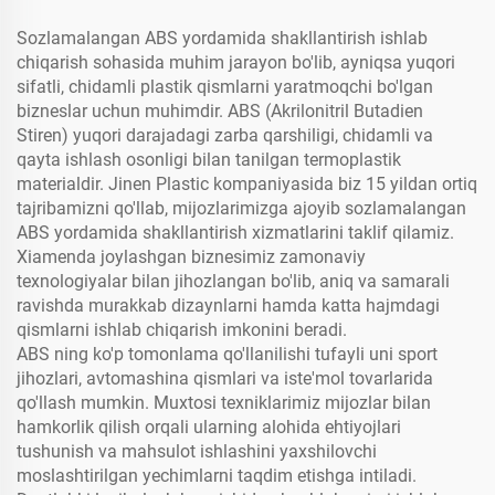
Sozlamalangan ABS yordamida shakllantirish ishlab
chiqarish sohasida muhim jarayon bo'lib, ayniqsa yuqori
sifatli, chidamli plastik qismlarni yaratmoqchi bo'lgan
bizneslar uchun muhimdir. ABS (Akrilonitril Butadien
Stiren) yuqori darajadagi zarba qarshiligi, chidamli va
qayta ishlash osonligi bilan tanilgan termoplastik
materialdir. Jinen Plastic kompaniyasida biz 15 yildan ortiq
tajribamizni qo'llab, mijozlarimizga ajoyib sozlamalangan
ABS yordamida shakllantirish xizmatlarini taklif qilamiz.
Xiamenda joylashgan biznesimiz zamonaviy
texnologiyalar bilan jihozlangan bo'lib, aniq va samarali
ravishda murakkab dizaynlarni hamda katta hajmdagi
qismlarni ishlab chiqarish imkonini beradi.
ABS ning ko'p tomonlama qo'llanilishi tufayli uni sport
jihozlari, avtomashina qismlari va iste'mol tovarlarida
qo'llash mumkin. Muxtosi texniklarimiz mijozlar bilan
hamkorlik qilish orqali ularning alohida ehtiyojlari
tushunish va mahsulot ishlashini yaxshilovchi
moslashtirilgan yechimlarni taqdim etishga intiladi.