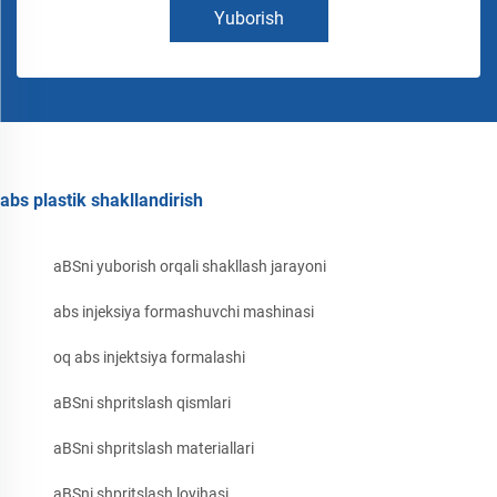
Yuborish
abs plastik shakllandirish
aBSni yuborish orqali shakllash jarayoni
abs injeksiya formashuvchi mashinasi
oq abs injektsiya formalashi
aBSni shpritslash qismlari
aBSni shpritslash materiallari
aBSni shpritslash loyihasi