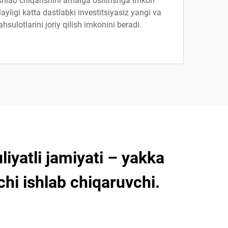
ishlab chiqarishini amalga oshirishga imkon
ayligi katta dastlabki investitsiyasiz yangi va
sulotlarini joriy qilish imkonini beradi.
iyatli jamiyati – yakka
chi ishlab chiqaruvchi.