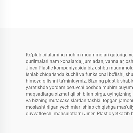
Ko'plab oilalarning muhim muammolari qatoriga xona-
qurilmalari nam xonalarda, jumladan, vannalar, osh
Jinen Plastic kompaniyasida biz ushbu muammolarni
ishlab chiqarishda kuchli va funksional bo'lishi, sh
himoya qilishni ta'minlaymiz. Bizning plastik shab
yaratishda yordam beruvchi boshqa muhim buyumlar 
maqsadlarga xizmat qilish bilan birga, uyingizning 
va bizning mutaxassislardan tashkil topgan jamoam
moslashtirilgan yechimlar ishlab chiqishga mas'uli
quvvatlovchi mahsulotlarni Jinen Plastic yetkazib b