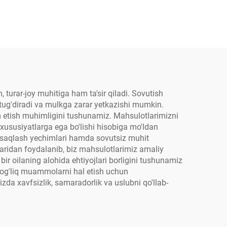
turar-joy muhitiga ham ta'sir qiladi. Sovutish
 tug'diradi va mulkga zarar yetkazishi mumkin.
m etish muhimligini tushunamiz. Mahsulotlarimizni
i xususiyatlarga ega bo'lishi hisobiga mo'ldan
, saqlash yechimlari hamda sovutsiz muhit
ridan foydalanib, biz mahsulotlarimiz amaliy
ir oilaning alohida ehtiyojlari borligini tushunamiz
 bog'liq muammolarni hal etish uchun
da xavfsizlik, samaradorlik va uslubni qo'llab-