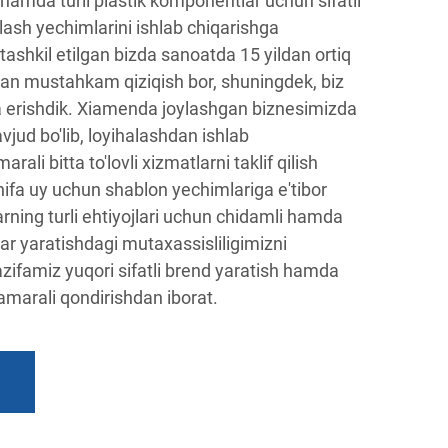
 hamda turli plastik komponentlar uchun sifatli
llash yechimlarini ishlab chiqarishga
tashkil etilgan bizda sanoatda 15 yildan ortiq
gan mustahkam qiziqish bor, shuningdek, biz
a erishdik. Xiamenda joylashgan biznesimizda
jud bo'lib, loyihalashdan ishlab
ali bitta to'lovli xizmatlarni taklif qilish
ifa uy uchun shablon yechimlariga e'tibor
arning turli ehtiyojlari uchun chidamli hamda
lar yaratishdagi mutaxassisliligimizni
zifamiz yuqori sifatli brend yaratish hamda
samarali qondirishdan iborat.