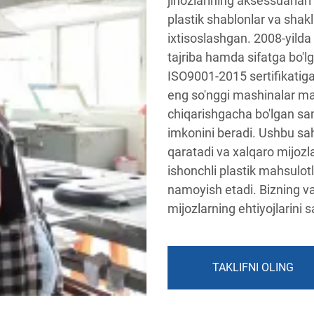
jihozlarining aksessuarlari
plastik shablonlar va shak
ixtisoslashgan. 2008-yilda 
tajriba hamda sifatga bo'l
ISO9001-2015 sertifikatig
eng so'nggi mashinalar mav
chiqarishgacha bo'lgan samar
imkonini beradi. Ushbu sah
qaratadi va xalqaro mijozl
ishonchli plastik mahsulot
namoyish etadi. Bizning va
mijozlarning ehtiyojlarini 
TAKLIFNI OLING