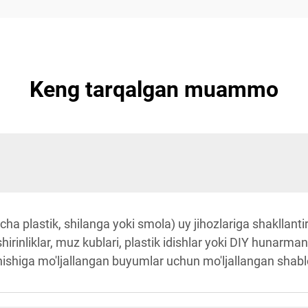
Keng tarqalgan muammo
ncha plastik, shilanga yoki smola) uy jihozlariga shakllanti
hirinliklar, muz kublari, plastik idishlar yoki DIY hunarma
ishiga mo'ljallangan buyumlar uchun mo'ljallangan shablo