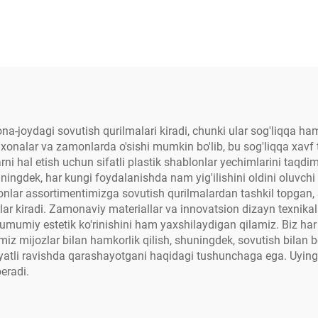
joydagi sovutish qurilmalari kiradi, chunki ular sog'liqqa ham, 
xonalar va zamonlarda o'sishi mumkin bo'lib, bu sog'liqqa xavf
 hal etish uchun sifatli plastik shablonlar yechimlarini taqdi
uningdek, har kungi foydalanishda nam yig'ilishini oldini oluvch
lonlar assortimentimizga sovutish qurilmalardan tashkil topgan
kiradi. Zamonaviy materiallar va innovatsion dizayn texnikala
umumiy estetik ko'rinishini ham yaxshilaydigan qilamiz. Biz har b
iz mijozlar bilan hamkorlik qilish, shuningdek, sovutish bilan
yatli ravishda qarashayotgani haqidagi tushunchaga ega. Uyingiz
eradi.