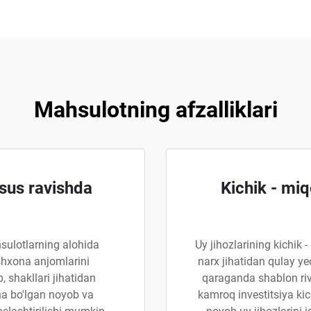
Mahsulotning afzalliklari
sus ravishda
Kichik - miq
ulotlarning alohida
Uy jihozlarining kichik 
oshxona anjomlarini
narx jihatidan qulay ye
 shakllari jihatidan
qaraganda shablon riv
ha bo'lgan noyob va
kamroq investitsiya ki