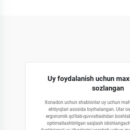
Uy foydalanish uchun max
sozlangan
Xonadon uchun shablonlar uy uchun mahs
ehtiyojlari asosida loyihalangan. Ular 
ergonomik qo'llab-quvvatlashdan boshlab,
optimallashtirilgan saqlash idishlarigac