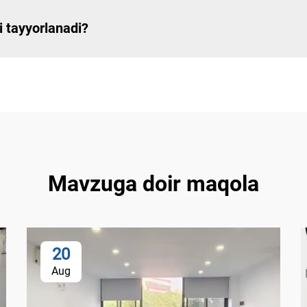
i tayyorlanadi?
Mavzuga doir maqola
20
Aug