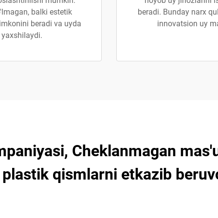
oslashtirilishi mumkin.
noyob uy jihozlarini 
lmagan, balki estetik
beradi. Bunday narx qul
 imkonini beradi va uyda
innovatsion uy mah
yaxshilaydi.
mpaniyasi, Cheklanmagan mas'ul
plastik qismlarni etkazib beruv