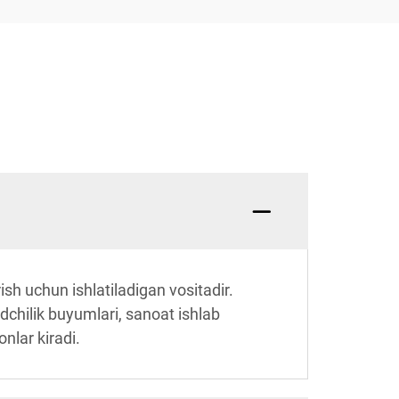
rish uchun ishlatiladigan vositadir.
ndchilik buyumlari, sanoat ishlab
nlar kiradi.