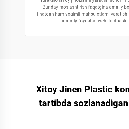
funktsional uy jihozlarini yaratish uchun m
Bunday moslashtirish faqatgina amaliy bo'
jihatdan ham yoqimli mahsulotlarni yaratish
umumiy foydalanuvchi tajribasini 
Xitoy Jinen Plastic ko
tartibda sozlanadigan 