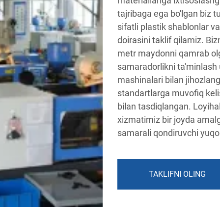
materiallariga ixtisoslashg
tajribaga ega bo'lgan biz t
sifatli plastik shablonlar v
doirasini taklif qilamiz. 
metr maydonni qamrab olgan
samaradorlikni ta'minlash
mashinalari bilan jihozlan
standartlarga muvofiq keli
bilan tasdiqlangan. Loyiha
xizmatimiz bir joyda amalga
samarali qondiruvchi yuqori
TAKLIFNI OLING