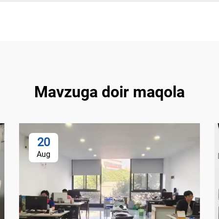
Mavzuga doir maqola
20
Aug