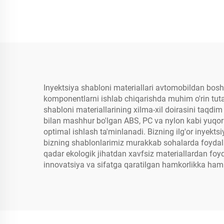
Inyektsiya shabloni materiallari avtomobildan boshla
komponentlarni ishlab chiqarishda muhim o'rin tutad
shabloni materiallarining xilma-xil doirasini taqd
bilan mashhur bo'lgan ABS, PC va nylon kabi yuqori 
optimal ishlash ta'minlanadi. Bizning ilg'or inyekt
bizning shablonlarimiz murakkab sohalarda foydalan
qadar ekologik jihatdan xavfsiz materiallardan foyda
innovatsiya va sifatga qaratilgan hamkorlikka ham e