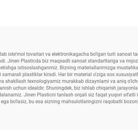
b iste'mol tovarlari va elektronikagacha bo'lgan turli sanoat ta
i. Jinen Plasticda biz maqsadli sanoat standartlariga va mijoz 
im etishga ixtisoslashganmiz. Bizning materiallarimizga mustahk
samarali plastiklar kiradi. Har bir material o'ziga xos xususiy
siya shakllash texnologiyamiz murakkab dizaynlarni va aniq o'lch
ish uchun idealdir. Shuningdek, biz ishlab chiqarish jarayonla
lanamiz. Jinen Plasticni tanlash orqali siz faqat yuqori sifatli 
ga bo'lasiz, bu esa sizning mahsulotlaringizni raqobatli bozorda 