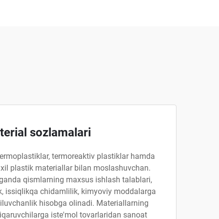
erial sozlamalari
termoplastiklar, termoreaktiv plastiklar hamda
i xil plastik materiallar bilan moslashuvchan.
tganda qismlarning maxsus ishlash talablari,
 issiqlikqa chidamlilik, kimyoviy moddalarga
luvchanlik hisobga olinadi. Materiallarning
chiqaruvchilarga iste'mol tovarlaridan sanoat