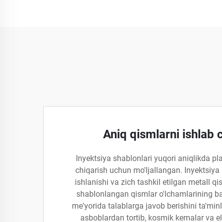
Aniq qismlarni ishlab 
Inyektsiya shablonlari yuqori aniqlikda pla
chiqarish uchun mo'ljallangan. Inyektsiya
ishlanishi va zich tashkil etilgan metall q
shablonlangan qismlar o'lchamlarining bar
me'yorida talablarga javob berishini ta'minl
asboblardan tortib, kosmik kemalar va e