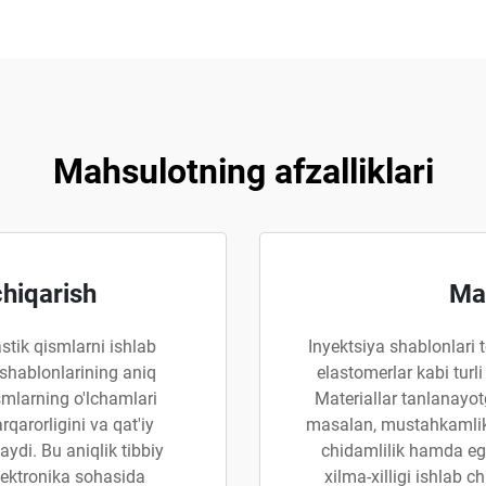
Mahsulotning afzalliklari
chiqarish
Mat
stik qismlarni ishlab
Inyektsiya shablonlari 
 shablonlarining aniq
elastomerlar kabi turl
ismlarning o'lchamlari
Materiallar tanlanayo
qarorligini va qat'iy
masalan, mustahkamlik,
aydi. Bu aniqlik tibbiy
chidamlilik hamda egi
lektronika sohasida
xilma-xilligi ishlab 