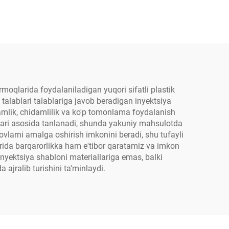
rmoqlarida foydalaniladigan yuqori sifatli plastik
talablari talablariga javob beradigan inyektsiya
amlik, chidamlilik va ko'p tomonlama foydalanish
atlari asosida tanlanadi, shunda yakuniy mahsulotda
ovlarni amalga oshirish imkonini beradi, shu tufayli
rida barqarorlikka ham e'tibor qaratamiz va imkon
inyektsiya shabloni materiallariga emas, balki
ajralib turishini ta'minlaydi.