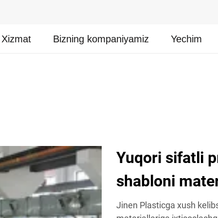
Xizmat
Bizning kompaniyamiz
Yechim
Yuqori sifatli
shabloni materi
Jinen Plasticga xush kelibs