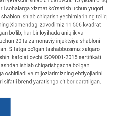
an yetakchi ishlab chiqaruvchi. 15 yildan ortiq
urli sohalarga xizmat ko'rsatish uchun yuqori
a shablon ishlab chiqarish yechimlarining to'liq
Bizning Xiamendagi zavodimiz 11 506 kvadrat
 bo'lib, har bir loyihada aniqlik va
 uchun 20 ta zamonaviy injektsiya shabloni
gan. Sifatga bo'lgan tashabbusimiz xalqaro
shini kafolatlovchi ISO9001-2015 sertifikati
lashdan ishlab chiqarishgacha bo'lgan
 oshiriladi va mijozlarimizning ehtiyojlarini
 sifatli brend yaratishga e'tibor qaratilgan.