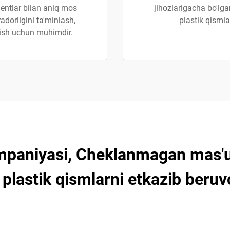
entlar bilan aniq mos
jihozlarigacha bo'lga
radorligini ta'minlash,
plastik qismla
rish uchun muhimdir.
mpaniyasi, Cheklanmagan mas'ul
plastik qismlarni etkazib beruv