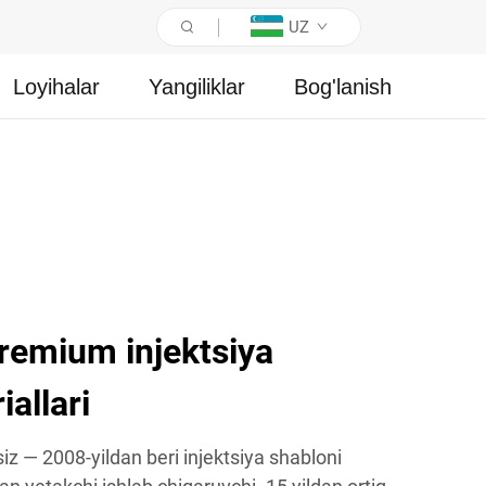
UZ
Loyihalar
Yangiliklar
Bog'lanish
 premium injektsiya
allari
iz — 2008-yildan beri injektsiya shabloni