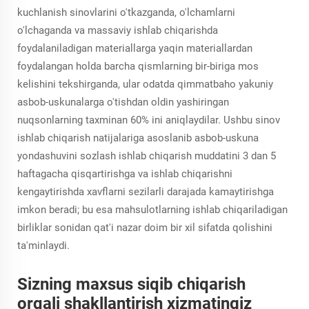
kuchlanish sinovlarini o'tkazganda, o'lchamlarni
o'lchaganda va massaviy ishlab chiqarishda
foydalaniladigan materiallarga yaqin materiallardan
foydalangan holda barcha qismlarning bir-biriga mos
kelishini tekshirganda, ular odatda qimmatbaho yakuniy
asbob-uskunalarga o'tishdan oldin yashiringan
nuqsonlarning taxminan 60% ini aniqlaydilar. Ushbu sinov
ishlab chiqarish natijalariga asoslanib asbob-uskuna
yondashuvini sozlash ishlab chiqarish muddatini 3 dan 5
haftagacha qisqartirishga va ishlab chiqarishni
kengaytirishda xavflarni sezilarli darajada kamaytirishga
imkon beradi; bu esa mahsulotlarning ishlab chiqariladigan
birliklar sonidan qat'i nazar doim bir xil sifatda qolishini
ta'minlaydi.
Sizning maxsus siqib chiqarish
orqali shakllantirish xizmatingiz