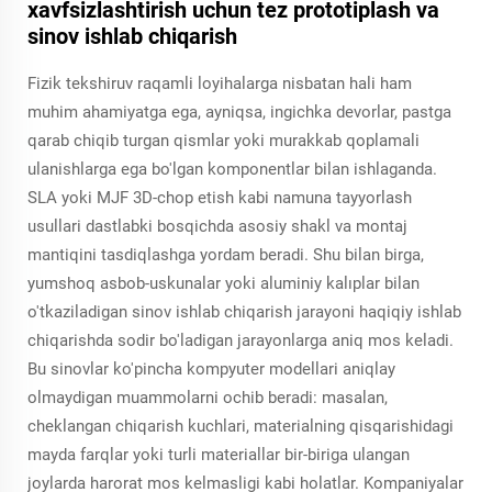
xavfsizlashtirish uchun tez prototiplash va
sinov ishlab chiqarish
Fizik tekshiruv raqamli loyihalarga nisbatan hali ham
muhim ahamiyatga ega, ayniqsa, ingichka devorlar, pastga
qarab chiqib turgan qismlar yoki murakkab qoplamali
ulanishlarga ega bo'lgan komponentlar bilan ishlaganda.
SLA yoki MJF 3D-chop etish kabi namuna tayyorlash
usullari dastlabki bosqichda asosiy shakl va montaj
mantiqini tasdiqlashga yordam beradi. Shu bilan birga,
yumshoq asbob-uskunalar yoki aluminiy kalıplar bilan
o'tkaziladigan sinov ishlab chiqarish jarayoni haqiqiy ishlab
chiqarishda sodir bo'ladigan jarayonlarga aniq mos keladi.
Bu sinovlar ko'pincha kompyuter modellari aniqlay
olmaydigan muammolarni ochib beradi: masalan,
cheklangan chiqarish kuchlari, materialning qisqarishidagi
mayda farqlar yoki turli materiallar bir-biriga ulangan
joylarda harorat mos kelmasligi kabi holatlar. Kompaniyalar