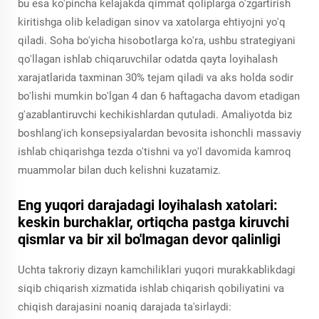
bu esa ko'pincha kelajakda qimmat qoliplarga o'zgartirish
kiritishga olib keladigan sinov va xatolarga ehtiyojni yo'q
qiladi. Soha bo'yicha hisobotlarga ko'ra, ushbu strategiyani
qo'llagan ishlab chiqaruvchilar odatda qayta loyihalash
xarajatlarida taxminan 30% tejam qiladi va aks holda sodir
bo'lishi mumkin bo'lgan 4 dan 6 haftagacha davom etadigan
g'azablantiruvchi kechikishlardan qutuladi. Amaliyotda biz
boshlang'ich konsepsiyalardan bevosita ishonchli massaviy
ishlab chiqarishga tezda o'tishni va yo'l davomida kamroq
muammolar bilan duch kelishni kuzatamiz.
Eng yuqori darajadagi loyihalash xatolari:
keskin burchaklar, ortiqcha pastga kiruvchi
qismlar va bir xil bo'lmagan devor qalinligi
Uchta takroriy dizayn kamchiliklari yuqori murakkablikdagi
siqib chiqarish xizmatida ishlab chiqarish qobiliyatini va
chiqish darajasini noaniq darajada ta'sirlaydi: