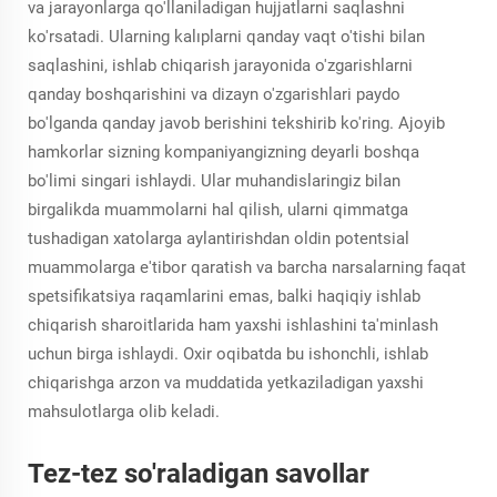
va jarayonlarga qo'llaniladigan hujjatlarni saqlashni
ko'rsatadi. Ularning kalıplarni qanday vaqt o'tishi bilan
saqlashini, ishlab chiqarish jarayonida o'zgarishlarni
qanday boshqarishini va dizayn o'zgarishlari paydo
bo'lganda qanday javob berishini tekshirib ko'ring. Ajoyib
hamkorlar sizning kompaniyangizning deyarli boshqa
bo'limi singari ishlaydi. Ular muhandislaringiz bilan
birgalikda muammolarni hal qilish, ularni qimmatga
tushadigan xatolarga aylantirishdan oldin potentsial
muammolarga e'tibor qaratish va barcha narsalarning faqat
spetsifikatsiya raqamlarini emas, balki haqiqiy ishlab
chiqarish sharoitlarida ham yaxshi ishlashini ta'minlash
uchun birga ishlaydi. Oxir oqibatda bu ishonchli, ishlab
chiqarishga arzon va muddatida yetkaziladigan yaxshi
mahsulotlarga olib keladi.
Tez-tez so'raladigan savollar