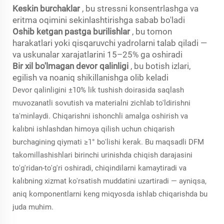
Keskin burchaklar
, bu stressni konsentrlashga va
eritma oqimini sekinlashtirishga sabab bo'ladi
Oshib ketgan pastga burilishlar
, bu tomon
harakatlari yoki qisqaruvchi yadrolarni talab qiladi —
va uskunalar xarajatlarini 15–25% ga oshiradi
Bir xil bo'lmagan devor qalinligi
, bu botish izlari,
egilish va noaniq shikillanishga olib keladi
Devor qalinligini ±10% lik tushish doirasida saqlash
muvozanatli sovutish va materialni zichlab to'ldirishni
ta'minlaydi. Chiqarishni ishonchli amalga oshirish va
kalıbni ishlashdan himoya qilish uchun chiqarish
burchagining qiymati ≥1° bo'lishi kerak. Bu maqsadli DFM
takomillashishlari birinchi urinishda chiqish darajasini
to'g'ridan-to'g'ri oshiradi, chiqindilarni kamaytiradi va
kalıbning xizmat ko'rsatish muddatini uzartiradi — ayniqsa,
aniq komponentlarni keng miqyosda ishlab chiqarishda bu
juda muhim.