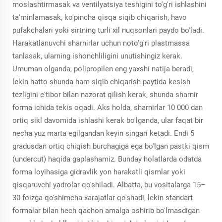
moslashtirmasak va ventilyatsiya teshigini to'g'ri ishlashini
ta'minlamasak, ko'pincha qisqa siqib chiqarish, havo
pufakchalari yoki sirtning turli xil nuqsonlari paydo bo'ladi.
Harakatlanuvchi sharnirlar uchun noto'g'ri plastmassa
tanlasak, ularning ishonchliligini unutishingiz kerak.
Umuman olganda, polipropilen eng yaxshi natija beradi,
lekin hatto shunda ham siqib chiqarish paytida kesish
tezligini e'tibor bilan nazorat qilish kerak, shunda sharnir
forma ichida tekis oqadi. Aks holda, sharnirlar 10 000 dan
ortiq sikl davomida ishlashi kerak bo'lganda, ular faqat bir
necha yuz marta egilgandan keyin singari ketadi. Endi 5
gradusdan ortiq chiqish burchagiga ega bo'lgan pastki qism
(undercut) haqida gaplashamiz. Bunday holatlarda odatda
forma loyihasiga gidravlik yon harakatli qismlar yoki
qisqaruvchi yadrolar qo'shiladi. Albatta, bu vositalarga 15–
30 foizga qo'shimcha xarajatlar qo'shadi, lekin standart
formalar bilan hech qachon amalga oshirib bo'lmasdigan