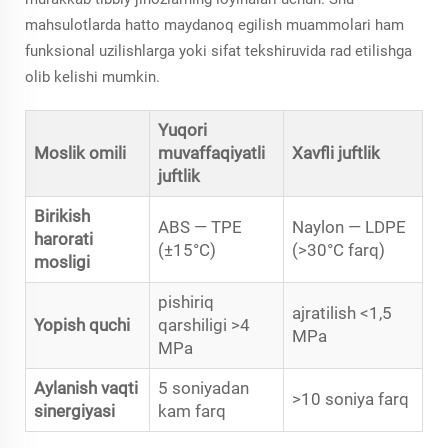
mahsulotlarda hatto maydanoq egilish muammolari ham
funksional uzilishlarga yoki sifat tekshiruvida rad etilishga
olib kelishi mumkin.
Yuqori
Moslik omili
muvaffaqiyatli
Xavfli juftlik
juftlik
Birikish
ABS — TPE
Naylon — LDPE
harorati
(±15°C)
(>30°C farq)
mosligi
pishiriq
ajratilish <1,5
Yopish quchi
qarshiligi >4
MPa
MPa
Aylanish vaqti
5 soniyadan
>10 soniya farq
sinergiyasi
kam farq