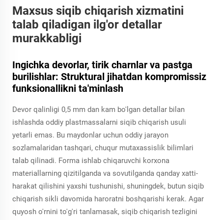
Maxsus siqib chiqarish xizmatini
talab qiladigan ilg'or detallar
murakkabligi
Ingichka devorlar, tirik charnlar va pastga
burilishlar: Struktural jihatdan kompromissiz
funksionallikni ta'minlash
Devor qalinligi 0,5 mm dan kam bo'lgan detallar bilan
ishlashda oddiy plastmassalarni siqib chiqarish usuli
yetarli emas. Bu maydonlar uchun oddiy jarayon
sozlamalaridan tashqari, chuqur mutaxassislik bilimlari
talab qilinadi. Forma ishlab chiqaruvchi korxona
materiallarning qizitilganda va sovutilganda qanday xatti-
harakat qilishini yaxshi tushunishi, shuningdek, butun siqib
chiqarish sikli davomida haroratni boshqarishi kerak. Agar
quyosh o'rnini to'g'ri tanlamasak, siqib chiqarish tezligini