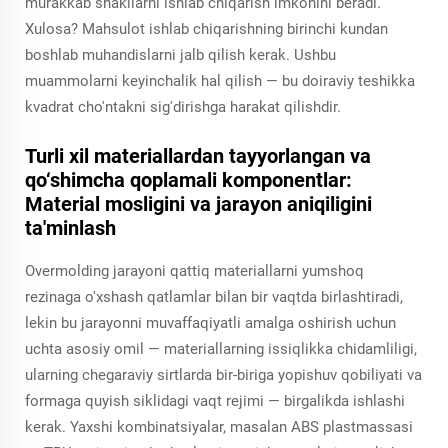
murakkab shakllarni ishlab chiqarish imkonini beradi.
Xulosa? Mahsulot ishlab chiqarishning birinchi kundan
boshlab muhandislarni jalb qilish kerak. Ushbu
muammolarni keyinchalik hal qilish — bu doiraviy teshikka
kvadrat cho'ntakni sig'dirishga harakat qilishdir.
Turli xil materiallardan tayyorlangan va
qo‘shimcha qoplamali komponentlar:
Material mosligini va jarayon aniqiligini
ta'minlash
Overmolding jarayoni qattiq materiallarni yumshoq
rezinaga o'xshash qatlamlar bilan bir vaqtda birlashtiradi,
lekin bu jarayonni muvaffaqiyatli amalga oshirish uchun
uchta asosiy omil — materiallarning issiqlikka chidamliligi,
ularning chegaraviy sirtlarda bir-biriga yopishuv qobiliyati va
formaga quyish siklidagi vaqt rejimi — birgalikda ishlashi
kerak. Yaxshi kombinatsiyalar, masalan ABS plastmassasi