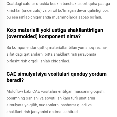
Odatdagi xatolar orasida keskin burchaklar, ortiqcha pastga
kirishlar (undercuts) va bir xil bo'lmagan devor qalinligi bor,
bu esa ishlab chiqarishda muammolarga sabab bo'ladi.
Ko'p materialli yoki ustiga shakllantirilgan
(overmolded) komponent nima?
Bu komponentlar qattiq materiallar bilan yumshoq rezina-
sifatidagi qatlamlarni bitta shakllantirish jarayonida
birlashtirish orqali ishlab chiqariladi.
CAE simulyatsiya vositalari qanday yordam
beradi?
Moldflow kabi CAE vositalari eritilgan massaning oqishi,
bosimning oshishi va sovutilish kabi turli jihatlarini
simulyatsiya qilib, nuqsonlarni bashorat qiladi va
shakllantirish jarayonini optimallashtiradi.