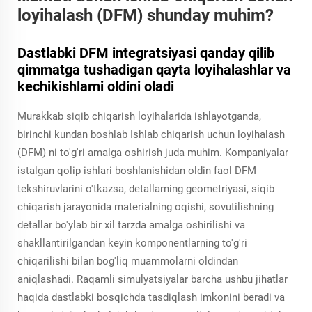
loyihalash (DFM) shunday muhim?
Dastlabki DFM integratsiyasi qanday qilib
qimmatga tushadigan qayta loyihalashlar va
kechikishlarni oldini oladi
Murakkab siqib chiqarish loyihalarida ishlayotganda,
birinchi kundan boshlab Ishlab chiqarish uchun loyihalash
(DFM) ni to'g'ri amalga oshirish juda muhim. Kompaniyalar
istalgan qolip ishlari boshlanishidan oldin faol DFM
tekshiruvlarini o'tkazsa, detallarning geometriyasi, siqib
chiqarish jarayonida materialning oqishi, sovutilishning
detallar bo'ylab bir xil tarzda amalga oshirilishi va
shakllantirilgandan keyin komponentlarning to'g'ri
chiqarilishi bilan bog'liq muammolarni oldindan
aniqlashadi. Raqamli simulyatsiyalar barcha ushbu jihatlar
haqida dastlabki bosqichda tasdiqlash imkonini beradi va