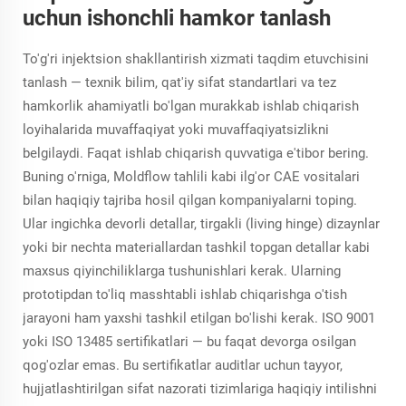
uchun ishonchli hamkor tanlash
To'g'ri injektsion shakllantirish xizmati taqdim etuvchisini
tanlash — texnik bilim, qat'iy sifat standartlari va tez
hamkorlik ahamiyatli bo'lgan murakkab ishlab chiqarish
loyihalarida muvaffaqiyat yoki muvaffaqiyatsizlikni
belgilaydi. Faqat ishlab chiqarish quvvatiga e'tibor bering.
Buning o'rniga, Moldflow tahlili kabi ilg'or CAE vositalari
bilan haqiqiy tajriba hosil qilgan kompaniyalarni toping.
Ular ingichka devorli detallar, tirgakli (living hinge) dizaynlar
yoki bir nechta materiallardan tashkil topgan detallar kabi
maxsus qiyinchiliklarga tushunishlari kerak. Ularning
prototipdan to'liq masshtabli ishlab chiqarishga o'tish
jarayoni ham yaxshi tashkil etilgan bo'lishi kerak. ISO 9001
yoki ISO 13485 sertifikatlari — bu faqat devorga osilgan
qog'ozlar emas. Bu sertifikatlar auditlar uchun tayyor,
hujjatlashtirilgan sifat nazorati tizimlariga haqiqiy intilishni