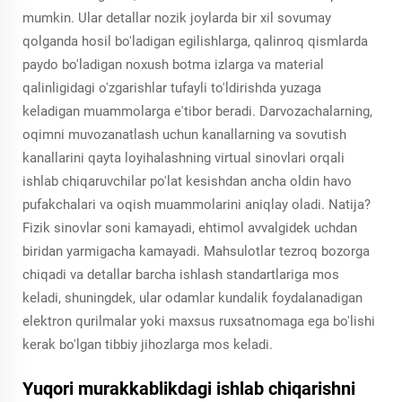
mumkin. Ular detallar nozik joylarda bir xil sovumay
qolganda hosil bo'ladigan egilishlarga, qalinroq qismlarda
paydo bo'ladigan noxush botma izlarga va material
qalinligidagi o'zgarishlar tufayli to'ldirishda yuzaga
keladigan muammolarga e'tibor beradi. Darvozachalarning,
oqimni muvozanatlash uchun kanallarning va sovutish
kanallarini qayta loyihalashning virtual sinovlari orqali
ishlab chiqaruvchilar po'lat kesishdan ancha oldin havo
pufakchalari va oqish muammolarini aniqlay oladi. Natija?
Fizik sinovlar soni kamayadi, ehtimol avvalgidek uchdan
biridan yarmigacha kamayadi. Mahsulotlar tezroq bozorga
chiqadi va detallar barcha ishlash standartlariga mos
keladi, shuningdek, ular odamlar kundalik foydalanadigan
elektron qurilmalar yoki maxsus ruxsatnomaga ega bo'lishi
kerak bo'lgan tibbiy jihozlarga mos keladi.
Yuqori murakkablikdagi ishlab chiqarishni