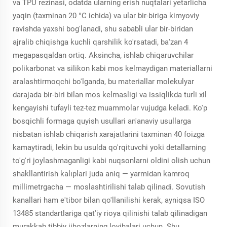
va TPU rezinasi, odatda ularning erish nuqtalari yetarlicha
yaqin (taxminan 20 °C ichida) va ular bir-biriga kimyoviy
ravishda yaxshi bog'lanadi, shu sababli ular bir-biridan
ajralib chiqishga kuchli qarshilik ko'rsatadi, ba'zan 4
megapasqaldan ortiq. Aksincha, ishlab chiqaruvchilar
polikarbonat va silikon kabi mos kelmaydigan materiallarni
aralashtirmoqchi bo'lganda, bu materiallar molekulyar
darajada bir-biri bilan mos kelmasligi va issiqlikda turli xil
kengayishi tufayli tez-tez muammolar vujudga keladi. Ko'p
bosqichli formaga quyish usullari an'anaviy usullarga
nisbatan ishlab chiqarish xarajatlarini taxminan 40 foizga
kamaytiradi, lekin bu usulda qo'rqituvchi yoki detallarning
to'g'ri joylashmaganligi kabi nuqsonlarni oldini olish uchun
shakllantirish kalıplari juda aniq — yarmidan kamroq
millimetrgacha — moslashtirilishi talab qilinadi. Sovutish
kanallari ham e'tibor bilan qo'llanilishi kerak, ayniqsa ISO
13485 standartlariga qat'iy rioya qilinishi talab qilinadigan
murakkab tibbiy jihozlarning loyihalari uchun. Shu