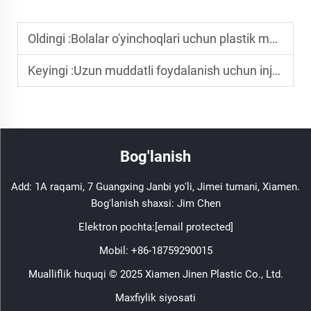
Oldingi :
Bolalar o'yinchoqlari uchun plastik mahsulotlarning xavfsizligini qanday ta'minlash mumkin?
Keyingi :
Uzun muddatli foydalanish uchun injektsiya kalibi qanday saqlanadi?
Bog'lanish
Add: 1A raqami, 7 Guangxing Janbi yo'li, Jimei tumani, Xiamen.
Bog'lanish shaxsi: Jim Chen
Elektron pochta:
[email protected]
Mobil:
+86-18759290015
Mualliflik huquqi © 2025 Xiamen Jinen Plastic Co., Ltd.
Maxfiylik siyosati