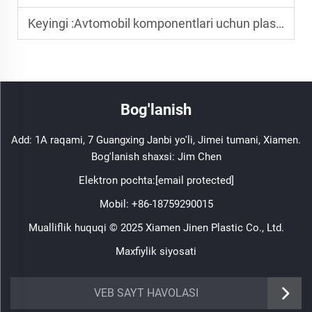
Keyingi :
Avtomobil komponentlari uchun plastmassa siqib chiqarishda material tanlovi.
Bog'lanish
Add: 1A raqami, 7 Guangxing Janbi yo'li, Jimei tumani, Xiamen.
Bog'lanish shaxsi: Jim Chen
Elektron pochta:
[email protected]
Mobil:
+86-18759290015
Mualliflik huquqi © 2025 Xiamen Jinen Plastic Co., Ltd.
Maxfiylik siyosati
https://www.jinenplastic.com/service
VEB SAYT HAVOLASI