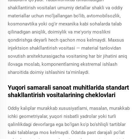
shakllantirish vositalari umumiy detallar shakli va oddiy
materiallar uchun mo'ljallangan bo'lib, avtomobilsozlik,
kosmonavtika yoki og'ir mexanika kabi sohalarda talab
qilinadigan aniqlik, doimiylik va me'yoriy moslikni
qondirishga deyarli hech qachon mos kelmaydi. Maxsus
injektsion shakllantirish vositasi — material tanlovidan
sovutish arxitekturasigacha vositaning har bir jihatini aniq
ilovaga moslab, komponentlarning ekstremal ishlash
sharoitida doimiy ishlashini ta'minlaydi.
Yuqori samarali sanoat muhitlarida standart
shakllantirish vositalarining cheklovlari
Oddiy kalıplar murakkab xususiyatlarni, masalan, murakkab
ichki geometriyalar, yuqori nisbatli yadrolar yoki turli
qalinlikdagi devorlarga ega bo'lgan ko'p bo'shliqli tartiblar
kabi talablarga mos kelmaydi. Odatda past darajali po'lat