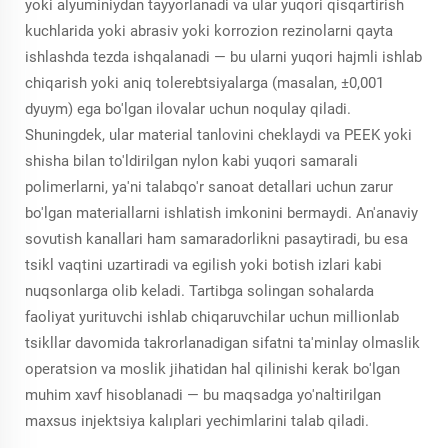
yoki alyuminiydan tayyorlanadi va ular yuqori qisqartirish
kuchlarida yoki abrasiv yoki korrozion rezinolarni qayta
ishlashda tezda ishqalanadi — bu ularni yuqori hajmli ishlab
chiqarish yoki aniq tolerebtsiyalarga (masalan, ±0,001
dyuym) ega bo'lgan ilovalar uchun noqulay qiladi.
Shuningdek, ular material tanlovini cheklaydi va PEEK yoki
shisha bilan to'ldirilgan nylon kabi yuqori samarali
polimerlarni, ya'ni talabqo'r sanoat detallari uchun zarur
bo'lgan materiallarni ishlatish imkonini bermaydi. An'anaviy
sovutish kanallari ham samaradorlikni pasaytiradi, bu esa
tsikl vaqtini uzartiradi va egilish yoki botish izlari kabi
nuqsonlarga olib keladi. Tartibga solingan sohalarda
faoliyat yurituvchi ishlab chiqaruvchilar uchun millionlab
tsikllar davomida takrorlanadigan sifatni ta'minlay olmaslik
operatsion va moslik jihatidan hal qilinishi kerak bo'lgan
muhim xavf hisoblanadi — bu maqsadga yo'naltirilgan
maxsus injektsiya kalıplari yechimlarini talab qiladi.