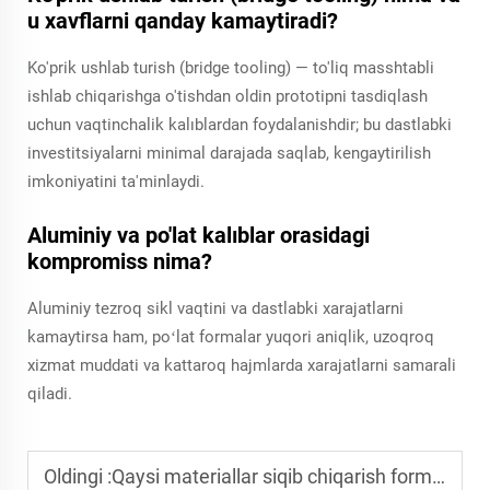
u xavflarni qanday kamaytiradi?
Ko'prik ushlab turish (bridge tooling) — to'liq masshtabli
ishlab chiqarishga o'tishdan oldin prototipni tasdiqlash
uchun vaqtinchalik kalıblardan foydalanishdir; bu dastlabki
investitsiyalarni minimal darajada saqlab, kengaytirilish
imkoniyatini ta'minlaydi.
Aluminiy va po'lat kalıblar orasidagi
kompromiss nima?
Aluminiy tezroq sikl vaqtini va dastlabki xarajatlarni
kamaytirsa ham, poʻlat formalar yuqori aniqlik, uzoqroq
xizmat muddati va kattaroq hajmlarda xarajatlarni samarali
qiladi.
Oldingi :
Qaysi materiallar siqib chiqarish formasi xizmat ko'rsatish muddatini ta'sirlaydi?