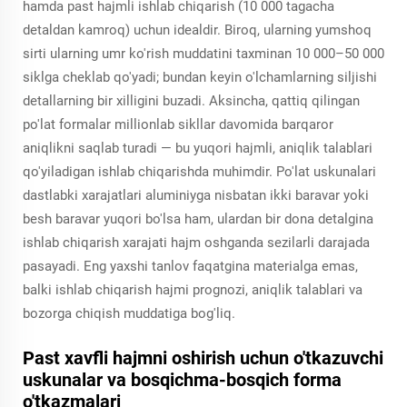
hamda past hajmli ishlab chiqarish (10 000 tagacha
detaldan kamroq) uchun idealdir. Biroq, ularning yumshoq
sirti ularning umr ko'rish muddatini taxminan 10 000–50 000
siklga cheklab qo'yadi; bundan keyin o'lchamlarning siljishi
detallarning bir xilligini buzadi. Aksincha, qattiq qilingan
po'lat formalar millionlab sikllar davomida barqaror
aniqlikni saqlab turadi — bu yuqori hajmli, aniqlik talablari
qo'yiladigan ishlab chiqarishda muhimdir. Po'lat uskunalari
dastlabki xarajatlari aluminiyga nisbatan ikki baravar yoki
besh baravar yuqori bo'lsa ham, ulardan bir dona detalgina
ishlab chiqarish xarajati hajm oshganda sezilarli darajada
pasayadi. Eng yaxshi tanlov faqatgina materialga emas,
balki ishlab chiqarish hajmi prognozi, aniqlik talablari va
bozorga chiqish muddatiga bog'liq.
Past xavfli hajmni oshirish uchun o'tkazuvchi
uskunalar va bosqichma-bosqich forma
o'tkazmalari