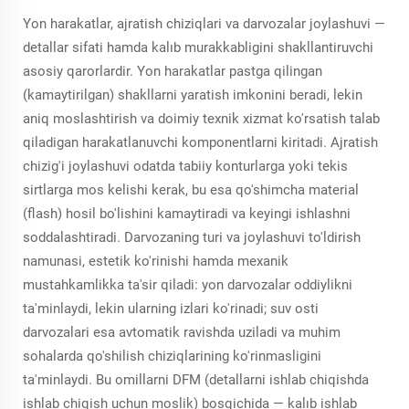
Yon harakatlar, ajratish chiziqlari va darvozalar joylashuvi —
detallar sifati hamda kalıb murakkabligini shakllantiruvchi
asosiy qarorlardir. Yon harakatlar pastga qilingan
(kamaytirilgan) shakllarni yaratish imkonini beradi, lekin
aniq moslashtirish va doimiy texnik xizmat ko'rsatish talab
qiladigan harakatlanuvchi komponentlarni kiritadi. Ajratish
chizig'i joylashuvi odatda tabiiy konturlarga yoki tekis
sirtlarga mos kelishi kerak, bu esa qo'shimcha material
(flash) hosil bo'lishini kamaytiradi va keyingi ishlashni
soddalashtiradi. Darvozaning turi va joylashuvi to'ldirish
namunasi, estetik ko'rinishi hamda mexanik
mustahkamlikka ta'sir qiladi: yon darvozalar oddiylikni
ta'minlaydi, lekin ularning izlari ko'rinadi; suv osti
darvozalari esa avtomatik ravishda uziladi va muhim
sohalarda qo'shilish chiziqlarining ko'rinmasligini
ta'minlaydi. Bu omillarni DFM (detallarni ishlab chiqishda
ishlab chiqish uchun moslik) bosqichida — kalıb ishlab