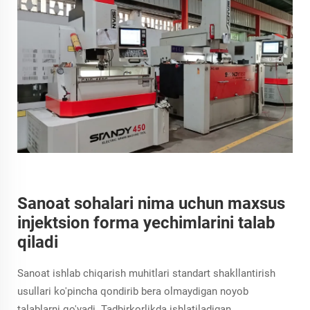
Sanoat sohalari nima uchun maxsus
injektsion forma yechimlarini talab
qiladi
Sanoat ishlab chiqarish muhitlari standart shakllantirish
usullari ko'pincha qondirib bera olmaydigan noyob
talablarni qo'yadi. Tadbirkorlikda ishlatiladigan