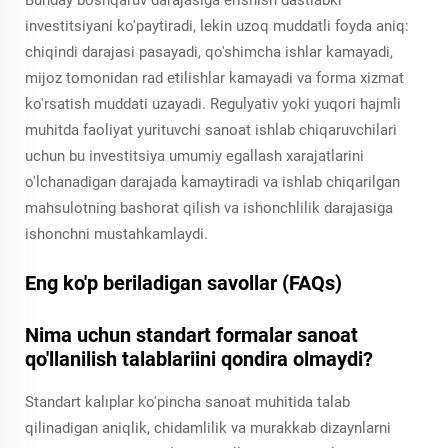
investitsiyani ko'paytiradi, lekin uzoq muddatli foyda aniq:
chiqindi darajasi pasayadi, qo'shimcha ishlar kamayadi,
mijoz tomonidan rad etilishlar kamayadi va forma xizmat
ko'rsatish muddati uzayadi. Regulyativ yoki yuqori hajmli
muhitda faoliyat yurituvchi sanoat ishlab chiqaruvchilari
uchun bu investitsiya umumiy egallash xarajatlarini
o'lchanadigan darajada kamaytiradi va ishlab chiqarilgan
mahsulotning bashorat qilish va ishonchlilik darajasiga
ishonchni mustahkamlaydi.
Eng ko'p beriladigan savollar (FAQs)
Nima uchun standart formalar sanoat
qo'llanilish talablariini qondira olmaydi?
Standart kalıplar ko'pincha sanoat muhitida talab
qilinadigan aniqlik, chidamlilik va murakkab dizaynlarni