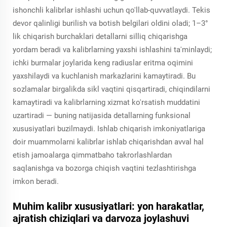
ishonchli kalibrlar ishlashi uchun qo'llab-quvvatlaydi. Tekis
devor qalinligi burilish va botish belgilari oldini oladi; 1–3°
lik chiqarish burchaklari detallarni silliq chiqarishga
yordam beradi va kalibrlarning yaxshi ishlashini ta'minlaydi;
ichki burmalar joylarida keng radiuslar eritma oqimini
yaxshilaydi va kuchlanish markazlarini kamaytiradi. Bu
sozlamalar birgalikda sikl vaqtini qisqartiradi, chiqindilarni
kamaytiradi va kalibrlarning xizmat ko'rsatish muddatini
uzartiradi — buning natijasida detallarning funksional
xususiyatlari buzilmaydi. Ishlab chiqarish imkoniyatlariga
doir muammolarni kalibrlar ishlab chiqarishdan avval hal
etish jamoalarga qimmatbaho takrorlashlardan
saqlanishga va bozorga chiqish vaqtini tezlashtirishga
imkon beradi.
Muhim kalibr xususiyatlari: yon harakatlar,
ajratish chiziqlari va darvoza joylashuvi