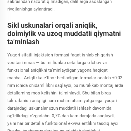
sakrashdan nazorat qilinadigan, dalillarga asoslangan
rivojlanishga aylantiradi.
Sikl uskunalari orqali aniqlik,
doimiylik va uzoq muddatli qiymatni
ta'minlash
Yuqori sifatli injektsion formasi faqat ishlab chiqarish
vositasi emas — bu millionlab detallarga o'lchov va
funktsional aniqlikni ta'minlaydigan yagona haqiqat
manbai. Aniqlikka e'tibor beriladigan formalar odatda ±0,02
mm ichida chidamlilikni saqlaydi, bu murakkab montajlarda
detallarning mos kelishini ta'minlaydi. Shu bilan birga
takrorlanish aniqligi ham muhim ahamiyatga ega: yuqori
darajadagi uskunalar uzun muddatli ishlash davomida
og'irlikdagi o'zgarishni 0,7% dan kam darajada saqlaydi,
ya'ni har bir detalla funktsional ekvivalentlikni tasdiqlaydi.
Bunday boshqaruv darajasiga erishish dastlabki