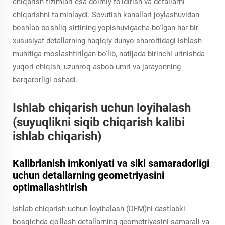
chiqarish tizimlari esa doimiy to'ldirish va detallarni
chiqarishni ta'minlaydi. Sovutish kanallari joylashuvidan
boshlab bo'shliq sirtining yopishuvigacha bo'lgan har bir
xususiyat detallarning haqiqiy dunyo sharoitidagi ishlash
muhitiga moslashtirilgan bo'lib, natijada birinchi urinishda
yuqori chiqish, uzunroq asbob umri va jarayonning
barqarorligi oshadi.
Ishlab chiqarish uchun loyihalash
(suyuqlikni siqib chiqarish kalibi
ishlab chiqarish)
Kalibrlanish imkoniyati va sikl samaradorligi
uchun detallarning geometriyasini
optimallashtirish
Ishlab chiqarish uchun loyihalash (DFM)ni dastlabki
bosqichda qo'llash detallarning geometriyasini samarali va