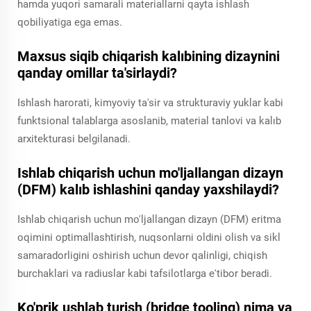
hamda yuqori samarali materiallarni qayta ishlash
qobiliyatiga ega emas.
Maxsus siqib chiqarish kalıbining dizaynini
qanday omillar ta'sirlaydi?
Ishlash harorati, kimyoviy ta'sir va strukturaviy yuklar kabi
funktsional talablarga asoslanib, material tanlovi va kalıb
arxitekturasi belgilanadi.
Ishlab chiqarish uchun mo'ljallangan dizayn
(DFM) kalıb ishlashini qanday yaxshilaydi?
Ishlab chiqarish uchun mo'ljallangan dizayn (DFM) eritma
oqimini optimallashtirish, nuqsonlarni oldini olish va sikl
samaradorligini oshirish uchun devor qalinligi, chiqish
burchaklari va radiuslar kabi tafsilotlarga e'tibor beradi.
Ko'prik ushlab turish (bridge tooling) nima va