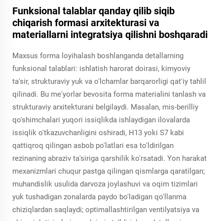
Funksional talablar qanday qilib siqib
chiqarish formasi arxitekturasi va
materiallarni integratsiya qilishni boshqaradi
Maxsus forma loyihalash boshlanganda detallarning
funksional talablari: ishlatish harorat doirasi, kimyoviy
ta'sir, strukturaviy yuk va o'lchamlar barqarorligi qat'iy tahlil
qilinadi. Bu me'yorlar bevosita forma materialini tanlash va
strukturaviy arxitekturani belgilaydi. Masalan, mis-berilliy
qo'shimchalari yuqori issiqlikda ishlaydigan ilovalarda
issiqlik o'tkazuvchanligini oshiradi, H13 yoki S7 kabi
qattiqroq qilingan asbob po'latlari esa to'ldirilgan
rezinaning abraziv ta'siriga qarshilik ko'rsatadi. Yon harakat
mexanizmlari chuqur pastga qilingan qismlarga qaratilgan;
muhandislik usulida darvoza joylashuvi va oqim tizimlari
yuk tushadigan zonalarda paydo bo'ladigan qo'llanma
chiziqlardan saqlaydi; optimallashtirilgan ventilyatsiya va