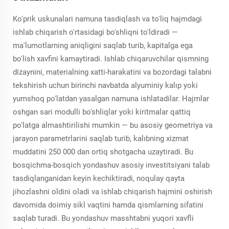
Ko'prik uskunalari namuna tasdiqlash va to'liq hajmdagi
ishlab chiqarish o'rtasidagi bo'shliqni to'ldiradi —
ma'lumotlarning aniqligini saqlab turib, kapitalga ega
bo'lish xavfini kamaytiradi. Ishlab chiqaruvchilar qismning
dizaynini, materialning xatti-harakatini va bozordagi talabni
tekshirish uchun birinchi navbatda alyuminiy kalıp yoki
yumshoq po'latdan yasalgan namuna ishlatadilar. Hajmlar
oshgan sari modulli bo'shliqlar yoki kiritmalar qattiq
po'latga almashtirilishi mumkin — bu asosiy geometriya va
jarayon parametrlarini saqlab turib, kalıbning xizmat
muddatini 250 000 dan ortiq shotgacha uzaytiradi. Bu
bosqichma-bosqich yondashuv asosiy investitsiyani talab
tasdiqlanganidan keyin kechiktiradi, noqulay qayta
jihozlashni oldini oladi va ishlab chiqarish hajmini oshirish
davomida doimiy sikl vaqtini hamda qismlarning sifatini
saqlab turadi. Bu yondashuv masshtabni yuqori xavfli