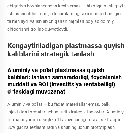
chiqarish boshlangandan keyin emas — hisobga olish qayta
ishlashni oldini oladi, o'lchamlarning takrorlanuvchanligini
ta'minlaydi va ishlab chiqarish hajmlari bo'ylab doimiy
chiqarishni qo'llab-quvvatlaydi.
Kengaytiriladigan plastmassa quyish
kalıblarini strategik tanlash
Aluminiy va po'lat plastmassa quyish
kalıblari: ishlash samaradorligi, foydalanish
muddati va ROI (investitsiya rentabelligi)
o'rtasidagi muvozanat
Aluminiy va po'lat — bu faqat materiallar emas, balki
injektsion formalar uchun turli strategik tanlovlar. Aluminiy
formalar yuqori issiqlik o'tkazuvchanligi tufayli sikl vaqtini
30% gacha tezlashtiradi va shuning uchun prototiplash