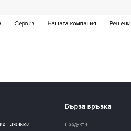
а
Сервиз
Нашата компания
Решени
Бърза връзка
айон Джимей,
Продукти