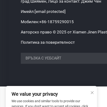
град Шиямен, Лицо за контакт: Джим Чен
Имейл:
[email protected]
Мобилен:
+86-18759290015
Авторско право © 2025 от Xiamen Jinen Plastic
Политика за поверителност
https://www.jinenplastic.com/service
ВРЪЗКА С УЕБСАЙТ
https://www.jinenplastic.com/our-company
https://www.jinenplastic.com/solution
https://www.jinenplastic.com/projects
We value your privacy
https://www.jinenplastic.com/news
We use cookies and similar tools to provide our
https://www.jinenplastic.com/contact-us
services. If you don't want to accept all cookies, click