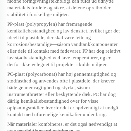
modne formgivningsteknologi kan fuldt ud udnytte
materialets fordele og sikre, at delene opretholder
stabilitet i forskellige miljøer.
PP-plast (polypropylen) har fremragende
kemikaliebestandighed og lav densitet, hvilket gør det
ideelt til plastdele, der skal være lette og
korrosionsbestandige—såsom vandtankkomponenter
eller dele til kontakt med fødevarer. PP har dog relativt
lav stødbestandighed ved lave temperaturer, og er
derfor ikke velegnet til projekter i kolde miljøer.
PC-plast (polycarbonat) har høj gennemsigtighed og
stødfasthed og anvendes ofte i plastdele, der kræver
både gennemsigtighed og styrke, såsom
instrumentbrætter eller beskyttende dæk. PC har dog
dårlig kemikaliebestandighed over for visse
opløsningsmidler, hvorfor det er nødvendigt at undgå
kontakt med uforenelige kemikalier under brug.
Når materialer kombineres, er det også nødvendigt at
tage
produktionsomkostninger
og