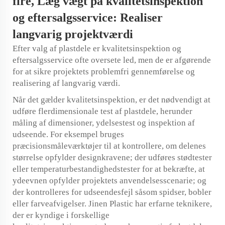
fire,
Læg vægt på kvalitetsinspektion
og eftersalgsservice: Realiser
langvarig projektværdi
Efter valg af plastdele er kvalitetsinspektion og
eftersalgsservice ofte oversete led, men de er afgørende
for at sikre projektets problemfri gennemførelse og
realisering af langvarig værdi.
Når det gælder kvalitetsinspektion, er det nødvendigt at
udføre flerdimensionale test af plastdele, herunder
måling af dimensioner, ydelsestest og inspektion af
udseende. For eksempel bruges
præcisionsmåleværktøjer til at kontrollere, om delenes
størrelse opfylder designkravene; der udføres stødtester
eller temperaturbestandighedstester for at bekræfte, at
ydeevnen opfylder projektets anvendelsesscenarie; og
der kontrolleres for udseendesfejl såsom spidser, bobler
eller farveafvigelser. Jinen Plastic har erfarne teknikere,
der er kyndige i forskellige