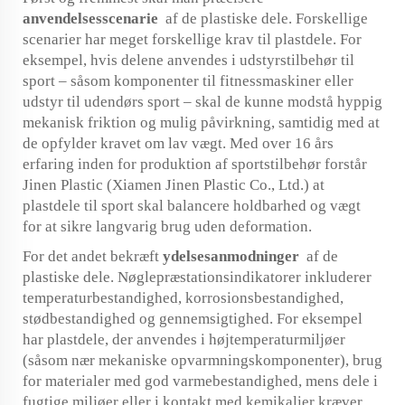
anvendelsesscenarie
af de plastiske dele. Forskellige
scenarier har meget forskellige krav til plastdele. For
eksempel, hvis delene anvendes i udstyrstilbehør til
sport – såsom komponenter til fitnessmaskiner eller
udstyr til udendørs sport – skal de kunne modstå hyppig
mekanisk friktion og mulig påvirkning, samtidig med at
de opfylder kravet om lav vægt. Med over 16 års
erfaring inden for produktion af sportstilbehør forstår
Jinen Plastic (Xiamen Jinen Plastic Co., Ltd.) at
plastdele til sport skal balancere holdbarhed og vægt
for at sikre langvarig brug uden deformation.
For det andet bekræft
ydelsesanmodninger
af de
plastiske dele. Nøglepræstationsindikatorer inkluderer
temperaturbestandighed, korrosionsbestandighed,
stødbestandighed og gennemsigtighed. For eksempel
har plastdele, der anvendes i højtemperaturmiljøer
(såsom nær mekaniske opvarmningskomponenter), brug
for materialer med god varmebestandighed, mens dele i
fugtige miljøer eller i kontakt med kemikalier kræver