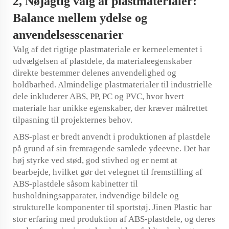
2,
Nøjagtig valg af plastmaterialer:
Balance mellem ydelse og
anvendelsesscenarier
Valg af det rigtige plastmateriale er kerneelementet i
udvælgelsen af plastdele, da materialeegenskaber
direkte bestemmer delenes anvendelighed og
holdbarhed. Almindelige plastmaterialer til industrielle
dele inkluderer ABS, PP, PC og PVC, hvor hvert
materiale har unikke egenskaber, der kræver målrettet
tilpasning til projekternes behov.
ABS-plast er bredt anvendt i produktionen af plastdele
på grund af sin fremragende samlede ydeevne. Det har
høj styrke ved stød, god stivhed og er nemt at
bearbejde, hvilket gør det velegnet til fremstilling af
ABS-plastdele såsom kabinetter til
husholdningsapparater, indvendige bildele og
strukturelle komponenter til sportstøj. Jinen Plastic har
stor erfaring med produktion af ABS-plastdele, og deres