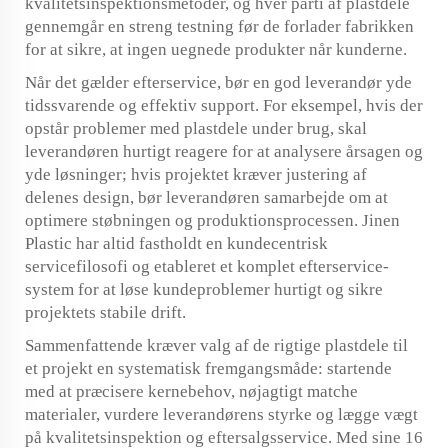
kvalitetsinspektionsmetoder, og hver parti af plastdele
gennemgår en streng testning før de forlader fabrikken
for at sikre, at ingen uegnede produkter når kunderne.
Når det gælder efterservice, bør en god leverandør yde
tidssvarende og effektiv support. For eksempel, hvis der
opstår problemer med plastdele under brug, skal
leverandøren hurtigt reagere for at analysere årsagen og
yde løsninger; hvis projektet kræver justering af
delenes design, bør leverandøren samarbejde om at
optimere støbningen og produktionsprocessen. Jinen
Plastic har altid fastholdt en kundecentrisk
servicefilosofi og etableret et komplet efterservice-
system for at løse kundeproblemer hurtigt og sikre
projektets stabile drift.
Sammenfattende kræver valg af de rigtige plastdele til
et projekt en systematisk fremgangsmåde: startende
med at præcisere kernebehov, nøjagtigt matche
materialer, vurdere leverandørens styrke og lægge vægt
på kvalitetsinspektion og eftersalgsservice. Med sine 16