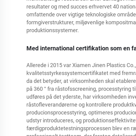
resultater og med succes erhvervet 40 nation
omfattende over vigtige teknologiske områder
formgiverstrukturer, miljøvenlige kompositmat
produktionssystemer.
Med international certifikation som en f
Allerede i 2015 var Xiamen Jinen Plastics Co.,
kvalitetsstyrkessystemcertifikatet med fremra
da det betyder, at virksomheden skal etablere
på 360 ° fra råstofsscreening, processtyring ti
udføres på det yderste, har virksomheden inv
råstofleverandørerne og kontrollere produktkv
producionsprocesstyring, optimeres producio
udstyr introduceres, og produktionseffektivite
færdigproduktetestningsprocessen blev en ræk