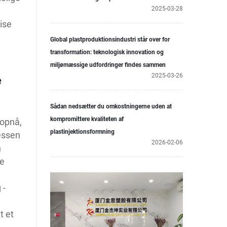
2025-03-28
ise
Global plastproduktionsindustri står over for
transformation: teknologisk innovation og
miljømæssige udfordringer findes sammen
2025-03-26
e
Sådan nedsætter du omkostningerne uden at
kompromittere kvaliteten af
 opnå,
plastinjektionsformning
essen
2026-02-06
n
re
 -
t et