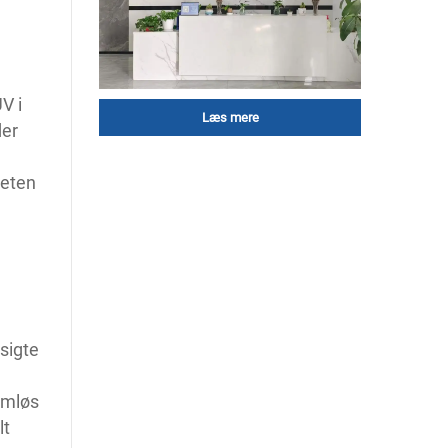
V i
Læs mere
der
teten
sigte
emløs
lt