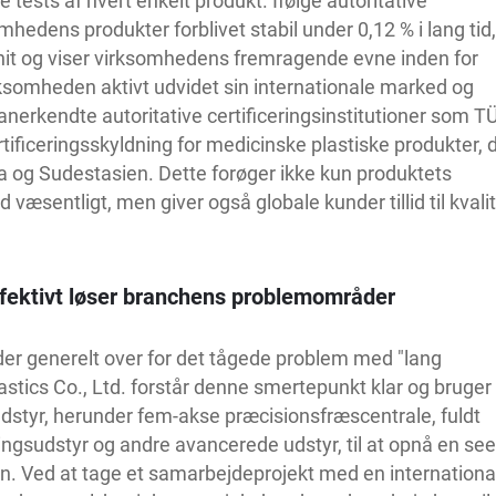
 tests af hvert enkelt produkt. Ifølge autoritative
mhedens produkter forblivet stabil under 0,12 % i lang tid,
nit og viser virksomhedens fremragende evne inden for
rksomheden aktivt udvidet sin internationale marked og
nerkendte autoritative certificeringsinstitutioner som TÜ
rtificeringsskyldning for medicinske plastiske produkter, 
 og Sudestasien. Dette forøger ikke kun produktets
æsentligt, men giver også globale kunder tillid til kvali
ffektivt løser branchens problemområder
der generelt over for det tågede problem med "lang
astics Co., Ltd. forstår denne smertepunkt klar og bruger 
udstyr, herunder fem-akse præcisionsfræscentrale, fuldt
ingsudstyr og andre avancerede udstyr, til at opnå en se
on. Ved at tage et samarbejdeprojekt med en internationa