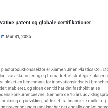
ative patent og globale certifikationer
Mar 31, 2025
plastproduktionssektor er Xiamen Jinen Plastics Co., Lt
ogiske akkumulering og fremadrettet strategisk placerin
og blevet en benchmark for innovationsindsats i branche
ielt etableret, og siden den tid har det fastholdt at se
hedens konkurrenceevne. Gennem de 16 års udviklingspr
 forskning og udvikling, både set fra finansielle midler og
ge prøver og undersøgelser har det endelig opnået betyd