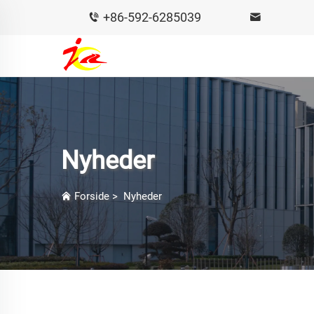
+86-592-6285039
Nyheder
Forside
>
Nyheder