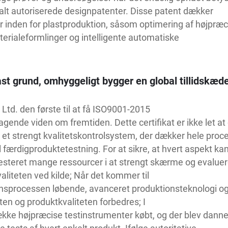
alt autoriserede designpatenter. Disse patent dækker
 inden for plastproduktion, såsom optimering af højpræc
erialeformlinger og intelligente automatiske
ast grund, omhyggeligt bygger en global tillidskæd
 Ltd. den første til at få ISO9001-2015
gende viden om fremtiden. Dette certifikat er ikke let at
 et strengt kvalitetskontrolsystem, der dækker hele proc
l færdigproduktetestning. For at sikre, at hvert aspekt ka
esteret mange ressourcer i at strengt skærme og evalue
aliteten ved kilde; Når det kommer til
nsprocessen løbende, avanceret produktionsteknologi og
ten og produktkvaliteten forbedres; I
ke højpræcise testinstrumenter købt, og der blev danne