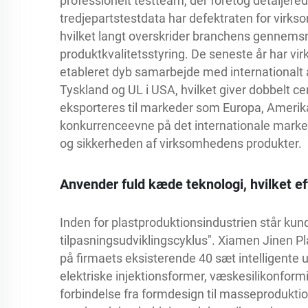
professionelt testteam, der foretog detaljerede
tredjepartstestdata har defektraten for virkso
hvilket langt overskrider branchens gennems
produktkvalitetsstyring. De seneste år har vi
etableret dyb samarbejde med internationalt a
Tyskland og UL i USA, hvilket giver dobbelt ce
eksporteres til markeder som Europa, Amerika
konkurrenceevne på det internationale marked v
og sikkerheden af virksomhedens produkter.
Anvender fuld kæde teknologi, hvilket e
Inden for plastproduktionsindustrien står kun
tilpasningsudviklingscyklus". Xiamen Jinen Pl
på firmaets eksisterende 40 sæt intelligente 
elektriske injektionsformer, væskesilikonform
forbindelse fra formdesign til masseprodukti