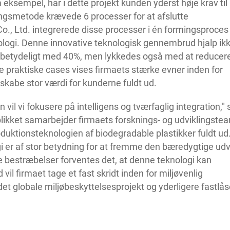
sempel, har i dette projekt kunden yderst høje krav til
ingsmetode krævede 6 processer for at afslutte
., Ltd. integrerede disse processer i én formingsproces
ogi. Denne innovative teknologisk gennembrud hjalp ik
 betydeligt med 40%, men lykkedes også med at reducer
raktiske cases vises firmaets stærke evner inden for
 skabe stor værdi for kunderne fuldt ud.
vil vi fokusere på intelligens og tværfaglig integration,"
jeblikket samarbejder firmaets forsknings- og udviklingste
oduktionsteknologien af biodegradable plastikker fuldt ud
i er af stor betydning for at fremme den bæredygtige udv
e bestræbelser forventes det, at denne teknologi kan
vil firmaet tage et fast skridt inden for miljøvenlig
det globale miljøbeskyttelsesprojekt og yderligere fastlås