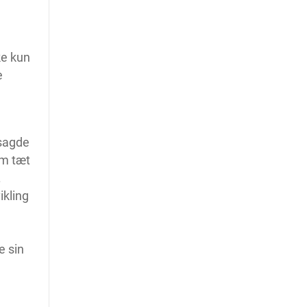
ke kun
e
 sagde
am tæt
.
ikling
e sin