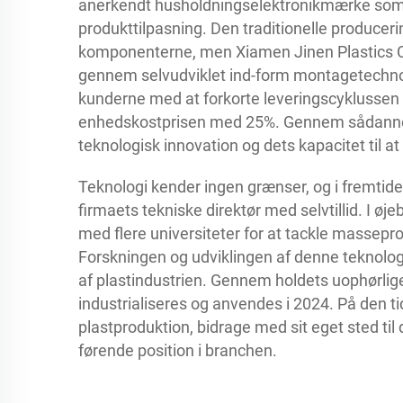
anerkendt husholdningselektronikmærke som ek
produkttilpasning. Den traditionelle producer
komponenterne, men Xiamen Jinen Plastics Co
gennem selvudviklet ind-form montagetechnol
kunderne med at forkorte leveringscyklussen
enhedskostprisen med 25%. Gennem sådanne p
teknologisk innovation og dets kapacitet til at
Teknologi kender ingen grænser, og i fremtiden 
firmaets tekniske direktør med selvtillid. I ø
med flere universiteter for at tackle massepr
Forskningen og udviklingen af denne teknolog
af plastindustrien. Gennem holdets uophørlig
industrialiseres og anvendes i 2024. På den tid 
plastproduktion, bidrage med sit eget sted til 
førende position i branchen.