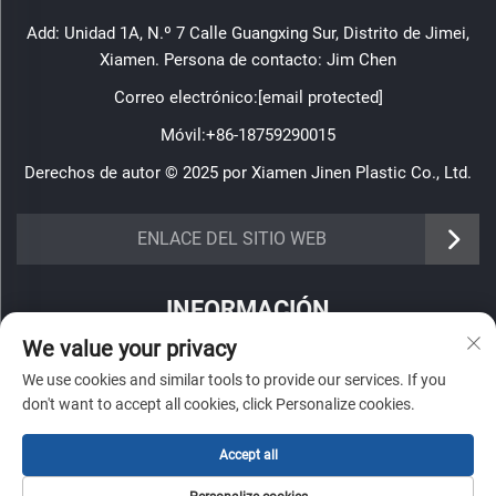
Add: Unidad 1A, N.º 7 Calle Guangxing Sur, Distrito de Jimei,
Xiamen. Persona de contacto: Jim Chen
Correo electrónico:
[email protected]
Móvil:
+86-18759290015
Derechos de autor © 2025 por Xiamen Jinen Plastic Co., Ltd.
https://www.jinenplastic.com/service
ENLACE DEL SITIO WEB
https://www.jinenplastic.com/our-company
INFORMACIÓN
https://www.jinenplastic.com/solution
We value your privacy
Regístrate para recibir nuestro boletín semanal
https://www.jinenplastic.com/projects
We use cookies and similar tools to provide our services. If you
don't want to accept all cookies, click Personalize cookies.
https://www.jinenplastic.com/news
https://www.jinenplastic.com/contact-us
Accept all
Enviar