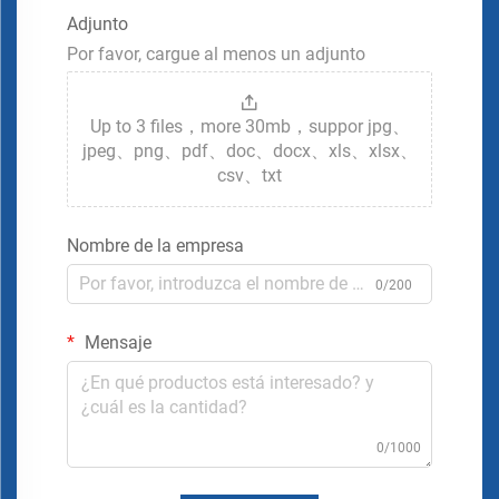
Adjunto
Por favor, cargue al menos un adjunto
Up to 3 files，more 30mb，suppor jpg、
jpeg、png、pdf、doc、docx、xls、xlsx、
csv、txt
Nombre de la empresa
0/200
Mensaje
0/1000