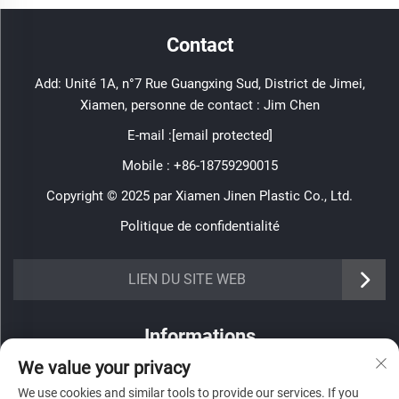
Contact
Add: Unité 1A, n°7 Rue Guangxing Sud, District de Jimei,
Xiamen, personne de contact : Jim Chen
E-mail :
[email protected]
Mobile :
+86-18759290015
Copyright © 2025 par Xiamen Jinen Plastic Co., Ltd.
Politique de confidentialité
https://www.jinenplastic.com/service
LIEN DU SITE WEB
https://www.jinenplastic.com/our-company
Informations
https://www.jinenplastic.com/solution
We value your privacy
Inscrivez-vous pour recevoir notre newsletter hebdomadaire
https://www.jinenplastic.com/projects
We use cookies and similar tools to provide our services. If you