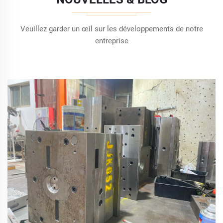
Veuillez garder un œil sur les développements de notre
entreprise
Exploration des avantages du moulage par
injection en plastique ABS
2025-08-21
Découvrez pourquoi le plastique ABS domine le moulage
par injection : une solidité inégalée, une flexibilité de
conception et des coûts de production inférieurs de 40 %.
Idéal pour l'automobile, l'électronique et les biens de
consommation. En savoir plus.
En savoir plus