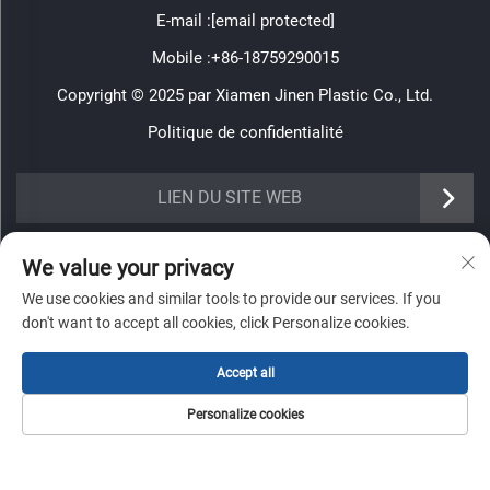
E-mail :
[email protected]
Mobile :
+86-18759290015
Copyright © 2025 par Xiamen Jinen Plastic Co., Ltd.
Politique de confidentialité
https://www.jinenplastic.com/service
LIEN DU SITE WEB
https://www.jinenplastic.com/our-company
INFORMATIONS
We value your privacy
https://www.jinenplastic.com/solution
We use cookies and similar tools to provide our services. If you
Inscrivez-vous pour recevoir notre newsletter hebdomadaire
don't want to accept all cookies, click Personalize cookies.
https://www.jinenplastic.com/projects
https://www.jinenplastic.com/news
Accept all
https://www.jinenplastic.com/contact-us
Personalize cookies
Envoyer