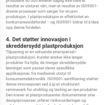
produsere 50 000 enheter daglig ikke bare et
resultat av utstyret vårt, men et resultat av ISO9001-
drevne prosesser som sørger for en jevn
produksjon. I plastproduksjon er effektivitet en
konkurransesidefordel – og ISO9001 bidrar til å låse
opp denne fordelen.
4. Det støtter innovasjon i
skreddersydd plastproduksjon
Tilpasning er en voksende etterspørsel i
plastproduksjon. Kunder ønsker ikke lenger
produkter fra hylla; de trenger skreddersydde
løsninger som passer deres spesifikke
applikasjoner, fra medisinsk utstyr til
konsumentelektronikk. ISO9001-sertifisering støtter
denne innovasjonen ved å gi et strukturert
rammeverk for utvikling og testing av nye produkter.
Den krever at plastprodusenter dokumenterer sine
designprosesser, utfører risikovurderinger og