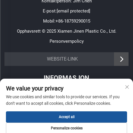
Kontaktperson: Jim Chen
E-post:
[email protected]
Mobil:
+86-18759290015
Opphavsrett © 2025 Xiamen Jinen Plastic Co., Ltd.
Personvernpolicy
https://www.jinenplastic.com/service
WEBSITE-LINK
https://www.jinenplastic.com/our-company
INFORMASJON
https://www.jinenplastic.com/solution
We value your privacy
Registrer deg for å motta vårt ukentlige nyhetsbrev
https://www.jinenplastic.com/projects
We use cookies and similar tools to provide our services. If you
don't want to accept all cookies, click Personalize cookies.
https://www.jinenplastic.com/news
https://www.jinenplastic.com/contact-us
Accept all
Send inn
Personalize cookies