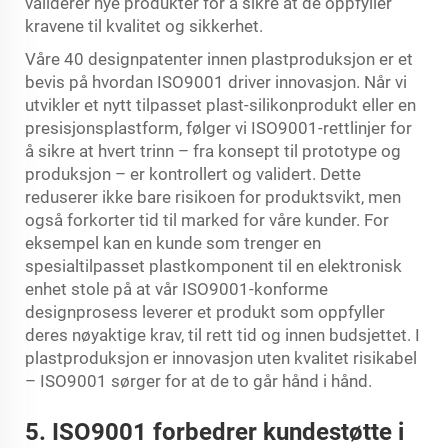
validerer nye produkter for å sikre at de oppfyller
kravene til kvalitet og sikkerhet.
Våre 40 designpatenter innen plastproduksjon er et
bevis på hvordan ISO9001 driver innovasjon. Når vi
utvikler et nytt tilpasset plast-silikonprodukt eller en
presisjonsplastform, følger vi ISO9001-rettlinjer for
å sikre at hvert trinn – fra konsept til prototype og
produksjon – er kontrollert og validert. Dette
reduserer ikke bare risikoen for produktsvikt, men
også forkorter tid til marked for våre kunder. For
eksempel kan en kunde som trenger en
spesialtilpasset plastkomponent til en elektronisk
enhet stole på at vår ISO9001-konforme
designprosess leverer et produkt som oppfyller
deres nøyaktige krav, til rett tid og innen budsjettet. I
plastproduksjon er innovasjon uten kvalitet risikabel
– ISO9001 sørger for at de to går hånd i hånd.
5. ISO9001 forbedrer kundestøtte i