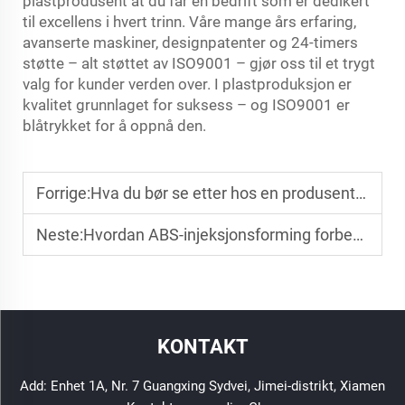
plastprodusent at du får en bedrift som er dedikert
til excellens i hvert trinn. Våre mange års erfaring,
avanserte maskiner, designpatenter og 24-timers
støtte – alt støttet av ISO9001 – gjør oss til et trygt
valg for kunder verden over. I plastproduksjon er
kvalitet grunnlaget for suksess – og ISO9001 er
blåtrykket for å oppnå den.
Forrige:
Hva du bør se etter hos en produsent av plastinjeksjon
Neste:
Hvordan ABS-injeksjonsforming forbedrer produktenes holdbarhet
KONTAKT
Add: Enhet 1A, Nr. 7 Guangxing Sydvei, Jimei-distrikt, Xiamen