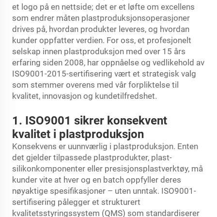
et logo på en nettside; det er et løfte om excellens
som endrer måten plastproduksjonsoperasjoner
drives på, hvordan produkter leveres, og hvordan
kunder oppfatter verdien. For oss, et profesjonelt
selskap innen plastproduksjon med over 15 års
erfaring siden 2008, har oppnåelse og vedlikehold av
ISO9001-2015-sertifisering vært et strategisk valg
som stemmer overens med vår forpliktelse til
kvalitet, innovasjon og kundetilfredshet.
1. ISO9001 sikrer konsekvent
kvalitet i plastproduksjon
Konsekvens er uunnværlig i plastproduksjon. Enten
det gjelder tilpassede plastprodukter, plast-
silikonkomponenter eller presisjonsplastverktøy, må
kunder vite at hver og en batch oppfyller deres
nøyaktige spesifikasjoner – uten unntak. ISO9001-
sertifisering pålegger et strukturert
kvalitetsstyringssystem (QMS) som standardiserer