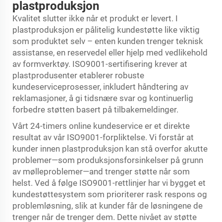
plastproduksjon
Kvalitet slutter ikke når et produkt er levert. I
plastproduksjon er pålitelig kundestøtte like viktig
som produktet selv – enten kunden trenger teknisk
assistanse, en reservedel eller hjelp med vedlikehold
av formverktøy. ISO9001-sertifisering krever at
plastprodusenter etablerer robuste
kundeserviceprosesser, inkludert håndtering av
reklamasjoner, å gi tidsnære svar og kontinuerlig
forbedre støtten basert på tilbakemeldinger.
Vårt 24-timers online kundeservice er et direkte
resultat av vår ISO9001-forpliktelse. Vi forstår at
kunder innen plastproduksjon kan stå overfor akutte
problemer—som produksjonsforsinkelser på grunn
av mølleproblemer—and trenger støtte når som
helst. Ved å følge ISO9001-rettlinjer har vi bygget et
kundestøttesystem som prioriterer rask respons og
problemløsning, slik at kunder får de løsningene de
trenger når de trenger dem. Dette nivået av støtte