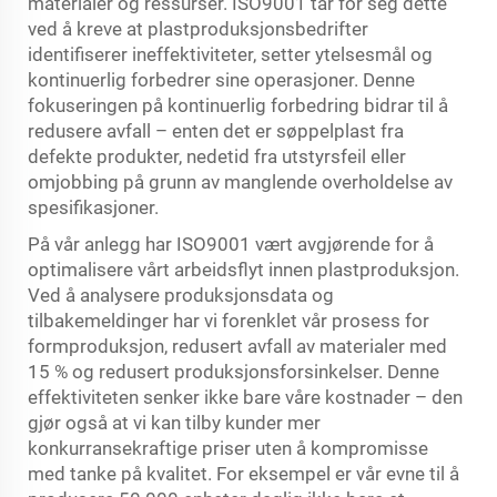
materialer og ressurser. ISO9001 tar for seg dette
ved å kreve at plastproduksjonsbedrifter
identifiserer ineffektiviteter, setter ytelsesmål og
kontinuerlig forbedrer sine operasjoner. Denne
fokuseringen på kontinuerlig forbedring bidrar til å
redusere avfall – enten det er søppelplast fra
defekte produkter, nedetid fra utstyrsfeil eller
omjobbing på grunn av manglende overholdelse av
spesifikasjoner.
På vår anlegg har ISO9001 vært avgjørende for å
optimalisere vårt arbeidsflyt innen plastproduksjon.
Ved å analysere produksjonsdata og
tilbakemeldinger har vi forenklet vår prosess for
formproduksjon, redusert avfall av materialer med
15 % og redusert produksjonsforsinkelser. Denne
effektiviteten senker ikke bare våre kostnader – den
gjør også at vi kan tilby kunder mer
konkurransekraftige priser uten å kompromisse
med tanke på kvalitet. For eksempel er vår evne til å