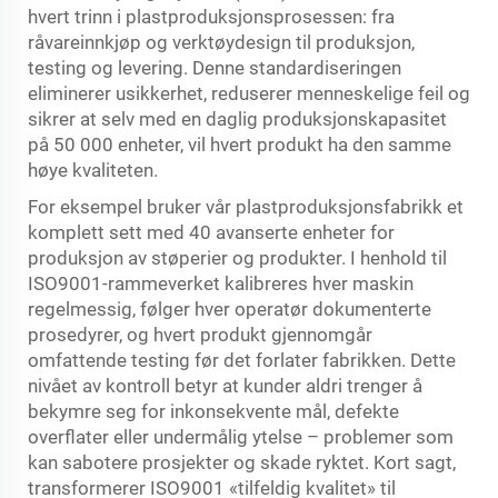
hvert trinn i plastproduksjonsprosessen: fra
råvareinnkjøp og verktøydesign til produksjon,
testing og levering. Denne standardiseringen
eliminerer usikkerhet, reduserer menneskelige feil og
sikrer at selv med en daglig produksjonskapasitet
på 50 000 enheter, vil hvert produkt ha den samme
høye kvaliteten.
For eksempel bruker vår plastproduksjonsfabrikk et
komplett sett med 40 avanserte enheter for
produksjon av støperier og produkter. I henhold til
ISO9001-rammeverket kalibreres hver maskin
regelmessig, følger hver operatør dokumenterte
prosedyrer, og hvert produkt gjennomgår
omfattende testing før det forlater fabrikken. Dette
nivået av kontroll betyr at kunder aldri trenger å
bekymre seg for inkonsekvente mål, defekte
overflater eller undermålig ytelse – problemer som
kan sabotere prosjekter og skade ryktet. Kort sagt,
transformerer ISO9001 «tilfeldig kvalitet» til