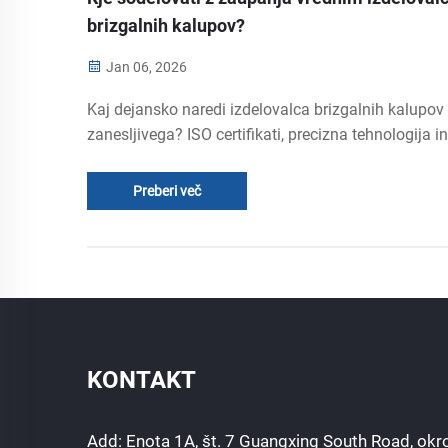
brizgalnih kalupov?
Jan 06, 2026
Kaj dejansko naredi izdelovalca brizgalnih kalupov
zanesljivega? ISO certifikati, precizna tehnologija in
razširljiva zmogljivost – poleg tega še sodelovanje 
DFM in zaščita intelektualne lastnine. Poiščite svo
Preberi več
idealnega partnerja že danes.
KONTAKT
Add: Enota 1A, št. 7 Guangxing South Road, okro