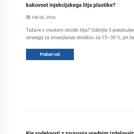
kakovost injekcijskega litja plastike?
Feb 06, 2026
Težave z visokimi stroški litja? Odkrijte 5 preizkuše
strategij za zmanjšanje stroškov za 15–30 %, pri č
ohranite kakovost—oblikovanje, materiali, orodja in
kakovostni nadzor. Pridobite celotno priročnik že zd
Preberi več
Kje sodelovati z zaupanja vrednim izdelova