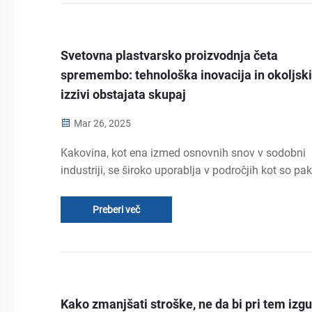
Svetovna plastvarsko proizvodnja četa
spremembo: tehnološka inovacija in okoljski
izzivi obstajata skupaj
Mar 26, 2025
Kakovina, kot ena izmed osnovnih snov v sodobni
industriji, se široko uporablja v področjih kot so pak
zdravstvo, avtomobilski sektor in elektronika. Vend
povečevanjem svetovnega okoljskega pritiska in
Preberi več
napredkom "uglerodne neutralnosti..."
Kako zmanjšati stroške, ne da bi pri tem izgu