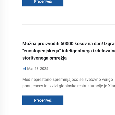
Preberi več
uspešno vstopila med vodeče subjekte...
Možna proizvoditi 50000 kosov na dan! Izgra
"enostopenjskega" inteligentnega izdeloval
storitvenega omrežja
Mar 28, 2025
Med neprestano spreminjajočo se svetovno verigo
ponujencev in izzivi globinske restrukturacije je Xi
Jinen Plastics Co., Ltd. kot jasna nova zvezda, s sv
edinstvenim modelom dvojnega barijer "oprema+sto
Preberi več
trdno vstopila med vodeče skupine jedrnih ponudnik