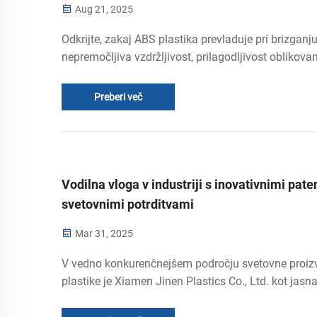
Aug 21, 2025
Odkrijte, zakaj ABS plastika prevladuje pri brizganju
nepremočljiva vzdržljivost, prilagodljivost oblikovan
stroški proizvodnje do 40 % nižji. Idealna za
avtomobilsko industrijo, elektroniko in potrošniške
Preberi več
izdelke. Preberite več.
Vodilna vloga v industriji s inovativnimi paten
svetovnimi potrditvami
Mar 31, 2025
V vedno konkurenčnejšem področju svetovne proiz
plastike je Xiamen Jinen Plastics Co., Ltd. kot jasn
zvezda. S globoko zakoreninjenim tehnološkim
izkušnjakom in naprednim strategskim načrtovanje