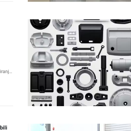
iranje,
ar pa s
bili