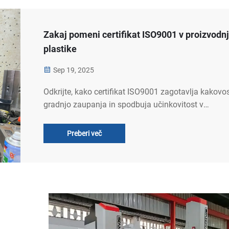
Zakaj pomeni certifikat ISO9001 v proizvodnj
plastike
Sep 19, 2025
Odkrijte, kako certifikat ISO9001 zagotavlja kakovos
gradnjo zaupanja in spodbuja učinkovitost v
proizvodnji plastike. Izvedite, zakaj je nujen za glob
stranke in zanesljive partnerstva.
Preberi več