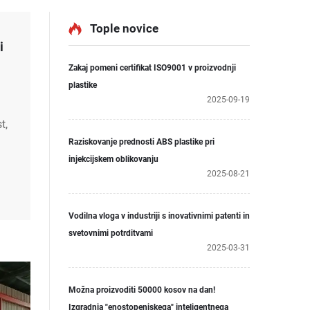
Tople novice
i
Zakaj pomeni certifikat ISO9001 v proizvodnji
plastike
2025-09-19
t,
Raziskovanje prednosti ABS plastike pri
alne
injekcijskem oblikovanju
2025-08-21
Vodilna vloga v industriji s inovativnimi patenti in
svetovnimi potrditvami
2025-03-31
Možna proizvoditi 50000 kosov na dan!
Izgradnja "enostopenjskega" inteligentnega