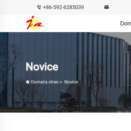
+86-592-6285039
Dom
Novice
Domača stran
>
Novice