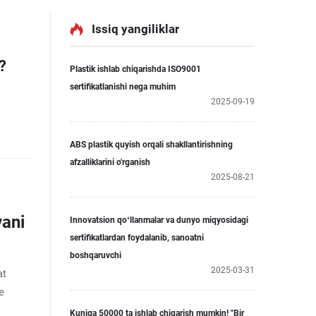
Issiq yangiliklar
?
Plastik ishlab chiqarishda ISO9001
sertifikatlanishi nega muhim
2025-09-19
ABS plastik quyish orqali shakllantirishning
afzalliklarini o'rganish
2025-08-21
vani
Innovatsion qoʻllanmalar va dunyo miqyosidagi
sertifikatlardan foydalanib, sanoatni
boshqaruvchi
2025-03-31
at
e
Kuniga 50000 ta ishlab chiqarish mumkin! "Bir