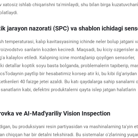
xatosiz ishlab chiqarishni ta'minlaydi, shu bilan birga kuzatuvchan
olatlaydi.
stik jarayon nazorati (SPC) va shablon ichidagi sens
sh temperaturasi, kalıp kavitasyasining ichinde neler bolup jatgani v
 proizvodstvo sanlarin kozden keciredi. Maqsadi, bu kiciy ozgerisler a
a kalaylov etiledi. Kalıpning icine montajlanip qoyilgen sensorler,
i detallar koptik soyu basta bolganda, problemalerin tapiberip, ma
sTodaynin paytlip bir hesabatimiz korsep atir ki, bu kibi ilg'ariydan
tkenleri 40 faizge jetei azaldi. Bu katı qaydalarga sahip sanalarni
 sanatlarin kabi, defektni produktalerni qayta islep jatgan halatlarin
rovka ve AI-Mad'yariliy Vision Inspection
ladigan, bu produksiyani resin partiyasidan va mashinalarning ta'yin e
an chiqqan har bir detalni tekshiradi. Bu sistemalar o'zlarining yuqar