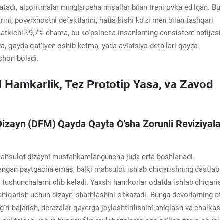
tadi, algoritmalar minglarceha misallar bilan trenirovka edilgan. Bu
ni, poverxnostni defektlarini, hatta kishi ko'zi men bilan tashqari
satkichi 99,7% chama, bu ko'psincha insanlarning consistent natijas
da, qayda qat'iyen oshib ketma, yada aviatsiya detallari qayda
 chon boladi.
FM Hamkarlik, Tez Prototip Yasa, va Zavod
izayn (DFM) Qayda Qayta O'sha Zorunli Reviziyala
 mahsulot dizayni mustahkamlanguncha juda erta boshlanadi.
ilangan paytgacha emas, balki mahsulot ishlab chiqarishning dastlab
 tushunchalarni olib keladi. Yaxshi hamkorlar odatda ishlab chiqari
iqarish uchun dizayn' sharhlashini o'tkazadi. Bunga devorlarning at
'g'ri bajarish, derazalar qayerga joylashtirilishini aniqlash va chalka