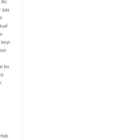
. Bu
r qay
in
tual
ss
 boyi
zun
ar bu
ss
n
shlab