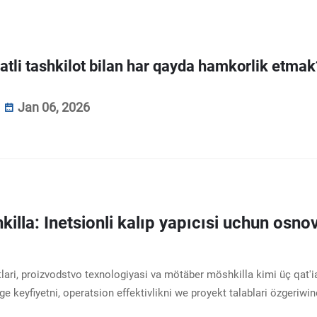
atli tashkilot bilan har qayda hamkorlik etmak
Jan 06, 2026
killa: Inetsionli kalıp yapıcısi uchun osno
katlari, proizvodstvo texnologiyasi va mötäber möshkilla kimi üç qat'i
 keyfiyetni, operatsion effektivlikni we proyekt talablari özgeriwin