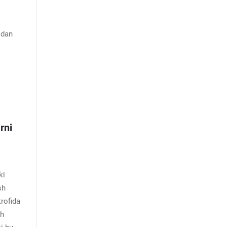
idan
rni
ki
sh
rofida
sh