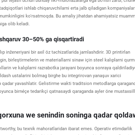
pul tejash uchun bunday fikr-mulohazalarga ega bo'lish zarur, chunk
tadqiqotlari ishlab chiqaruvchilarni erta jalb qiladigan kompaniyala
i mumkinligini ko'rsatmoqda. Bu amaliy jihatdan ahamiyatsiz muam
iga olib keladi.
oshqaruv 30–50% ga qisqartiradi
p inženeriyani bir axil öz təchizatlarida jamlashdirir. 3D printirlan
igin, birleştirmelerin ve materiallarni sinaw için steel kalıplarni qur
ollarin ve kalıplarni razrabotka jarayani boyunca sonraya qaldiriladiy
ldash ustalarini bolmag birghe bu integrirovan yanaşuv xarici
kóp qadar yavashlatir. Gelistirme wakti traditsion metodlarga qaragan
boyunca birnéçe tedarikçi qatnasaydi qaraganda ayler öne mustaxsil
 qorxuna we senindin soninga qadar qolda
tworthy, bu texnik mahoratlaridan ibarat emes. Operativ etimdarlik