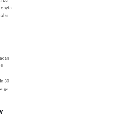
i bu
r qayta
molar
madan
di
da 30
larga
w