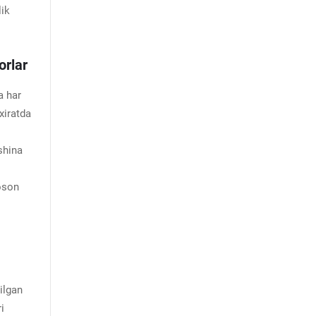
lik
orlar
a har
xiratda
shina
 oson
tilgan
i