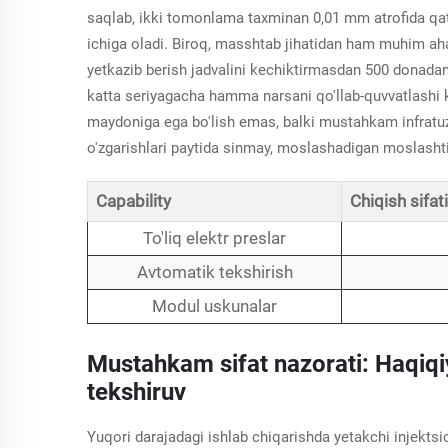
saqlab, ikki tomonlama taxminan 0,01 mm atrofida qatt
ichiga oladi. Biroq, masshtab jihatidan ham muhim ah
yetkazib berish jadvalini kechiktirmasdan 500 donadan
katta seriyagacha hamma narsani qo'llab-quvvatlashi k
maydoniga ega bo'lish emas, balki mustahkam infratuzil
o'zgarishlari paytida sinmay, moslashadigan moslashtiri
Capability
Chiqish sifati
To'liq elektr preslar
Avtomatik tekshirish
Modul uskunalar
Mustahkam sifat nazorati: Haqiqiy
tekshiruv
Yuqori darajadagi ishlab chiqarishda yetakchi injektsion