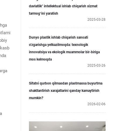
davlatlik" intellektual ishlab chiqarish xizmat
tarmogʻini yaratish
2025-03-28
shga
tlarni
Dunyo plastik ishlab chiqarish sanoati
bbiy
o'zgarishga yetkazilmoqda: texnologik
 kasb
innovatsiya va ekologik muammolar bir-biriga
amda
mos kelmoqda
2025-03-26
arga
Sifatni qurbon qilmasdan plastmassa buyurtma
shakllantirish xarajatlarini qanday kamaytirish
mumkin?
2026-02-06
ha