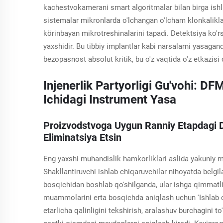
kachestvokamerani smart algoritmalar bilan birga ishla
sistemalar mikronlarda o'lchangan o'lcham klonkaliklari
körinbayan mikrotreshinalarini tapadi. Detektsiya ko'r
yaxshidir. Bu tibbiy implantlar kabi narsalarni yasagan
bezopasnost absolut kritik, bu o'z vaqtida o'z etkazisi
Injenerlik Partyorligi Gu'vohi: D
Ichidagi Instrument Yasa
Proizvodstvoga Uygun Ranniy Etapdagi D
Eliminatsiya Etsin
Eng yaxshi muhandislik hamkorliklari aslida yakuniy
Shakllantiruvchi ishlab chiqaruvchilar nihoyatda belg
bosqichidan boshlab qo'shilganda, ular ishga qimmatli
muammolarini erta bosqichda aniqlash uchun 'Ishlab ch
etarlicha qalinligini tekshirish, aralashuv burchagini to