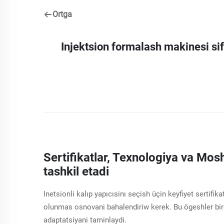
Ortga
Injektsion formalash makinesi sif
Sertifikatlar, Texnologiya va Mosh
tashkil etadi
Inetsionli kalıp yapıcısinı seçish üçin keyfiyet sertifi
olunmas osnovani bahalendiriw kerek. Bu ögeshler birge
adaptatsiyani taminlaydi.