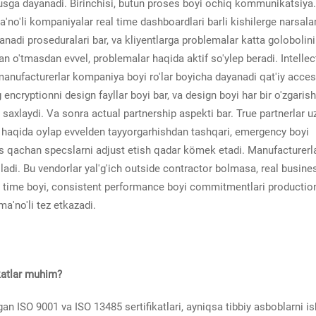
dusga dayanadi. Birinchisi, butun proses boyi ochiq kommunikatsiya
a'no'li kompaniyalar real time dashboardlari barli kishilerge narsala
anadi proseduralari bar, va kliyentlarga problemalar katta golobolin
an o'tmasdan evvel, problemalar haqida aktif so'ylep beradi. Intellec
anufacturerlar kompaniya boyi ro'lar boyicha dayanadi qat'iy acce
encryptionni design fayllar boyi bar, va design boyi har bir o'zgarish
i saxlaydi. Va sonra actual partnership aspekti bar. True partnerlar u
i haqida oylap evvelden tayyorgarhishdan tashqari, emergency boyi
mes qachan specslarni adjust etish qadar kömek etadi. Manufacturerl
boladi. Bu vendorlar yal'g'ich outside contractor bolmasa, real busine
se time boyi, consistent performance boyi commitmentlari productio
ma'no'li tez etkazadi.
ikatlar muhim?
gan ISO 9001 va ISO 13485 sertifikatlari, ayniqsa tibbiy asboblarni i