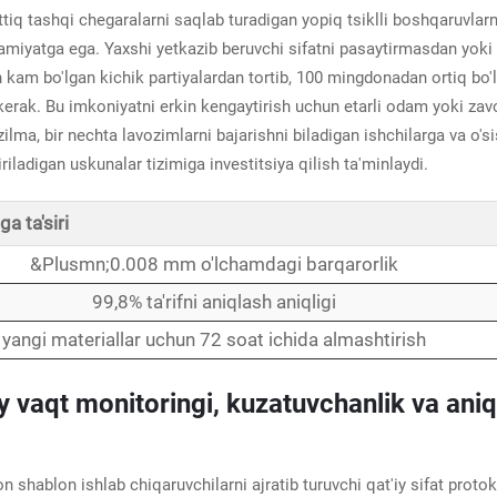
iq tashqi chegaralarni saqlab turadigan yopiq tsiklli boshqaruvlarn
amiyatga ega. Yaxshi yetkazib beruvchi sifatni pasaytirmasdan yoki
 kam bo'lgan kichik partiyalardan tortib, 100 mingdonadan ortiq bo'
erak. Bu imkoniyatni erkin kengaytirish uchun etarli odam yoki zav
ma, bir nechta lavozimlarni bajarishni biladigan ishchilarga va o's
ladigan uskunalar tizimiga investitsiya qilish ta'minlaydi.
ga ta'siri
&Plusmn;0.008 mm o'lchamdagi barqarorlik
99,8% ta'rifni aniqlash aniqligi
yangi materiallar uchun 72 soat ichida almashtirish
 vaqt monitoringi, kuzatuvchanlik va aniq
 shablon ishlab chiqaruvchilarni ajratib turuvchi qat'iy sifat protoko