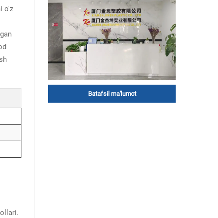
i o'z
lgan
od
ish
Batafsil ma'lumot
llari.