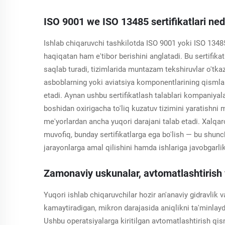
ISO 9001 we ISO 13485 sertifikatlari nede
Ishlab chiqaruvchi tashkilotda ISO 9001 yoki ISO 13485 s
haqiqatan ham e'tibor berishini anglatadi. Bu sertifika
saqlab turadi, tizimlarida muntazam tekshiruvlar o'tkazad
asboblarning yoki aviatsiya komponentlarining qismla
etadi. Aynan ushbu sertifikatlash talablari kompaniyalar
boshidan oxirigacha to'liq kuzatuv tizimini yaratishni 
me'yorlardan ancha yuqori darajani talab etadi. Xalqar
muvofiq, bunday sertifikatlarga ega bo'lish — bu shunc
jarayonlarga amal qilishini hamda ishlariga javobgarlik
Zamonaviy uskunalar, avtomatlashtirish 
Yuqori ishlab chiqaruvchilar hozir an'anaviy gidravlik 
kamaytiradigan, mikron darajasida aniqlikni ta'minlayd
Ushbu operatsiyalarga kiritilgan avtomatlashtirish q