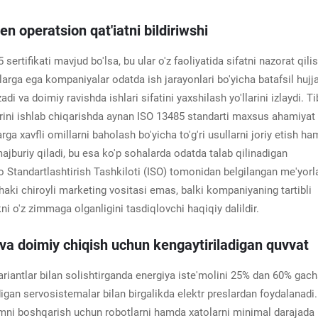
n operatsion qat'iatni bildiriwshi
ertifikati mavjud bo'lsa, bu ular o'z faoliyatida sifatni nazorat qili
tlarga ega kompaniyalar odatda ish jarayonlari bo'yicha batafsil hujja
i va doimiy ravishda ishlari sifatini yaxshilash yo'llarini izlaydi. Ti
rini ishlab chiqarishda aynan ISO 13485 standarti maxsus ahamiyat
ga xavfli omillarni baholash bo'yicha to'g'ri usullarni joriy etish h
majburiy qiladi, bu esa ko'p sohalarda odatda talab qilinadigan
o Standartlashtirish Tashkiloti (ISO) tomonidan belgilangan me'yorl
haki chiroyli marketing vositasi emas, balki kompaniyaning tartibli
ni o'z zimmaga olganligini tasdiqlovchi haqiqiy dalildir.
va doimiy chiqish uchun kengaytiriladigan quvvat
variantlar bilan solishtirganda energiya iste'molini 25% dan 60% gac
igan servosistemalar bilan birgalikda elektr preslardan foydalanadi.
ismni boshqarish uchun robotlarni hamda xatolarni minimal darajada