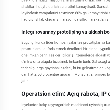
pastki qismdagi maydonlarni aniqlash kiradi. Keyinroq 
shakllarni qayta qurish zaruratini kamaytiradi. Sanoat 
loyihalash xarajatlarini taxminan 60% ga kamaytirish
haqiqiy ishlab chiqarish jarayonida silliq harakatlanish
Integrirovannoy prototiping va aldash b
Bugungi kunda lider kompaniyalar tez prototiplar va kalı
prototiplarni istifadə etmek detallarni bir-birine uygunl
öne imkan berir. Tez geri bildiriş inženerlerge aldash y
o'rnina orta etapda tuzetmek imkanin berir. Sahadagi a
tedarikçilarga qaytishni azaltdi, ki bu gelistirmeleri 
dan hatta 50 procentge qisqarir. Məhsulatlar proses 
jatir.
Operatsion etim: Açıq rabota, IP
Inyektsion kalıp tayyorgarhish mashinasi uyinchiq trus