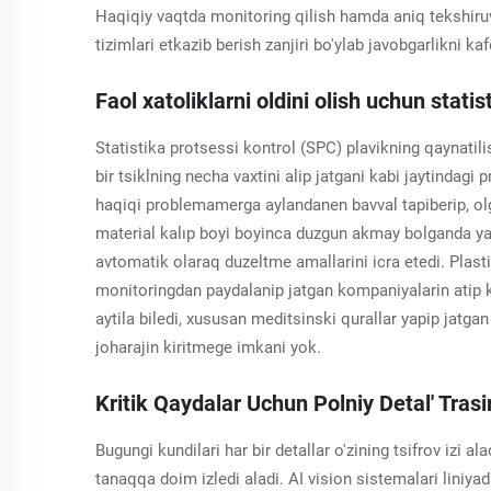
Haqiqiy vaqtda monitoring qilish hamda aniq tekshiruv 
tizimlari etkazib berish zanjiri bo'ylab javobgarlikni kaf
Faol xatoliklarni oldini olish uchun stati
Statistika protsessi kontrol (SPC) plavikning qaynatili
bir tsiklning necha vaxtini alip jatgani kabi jaytindagi
haqiqi problemamerga aylandanen bavval tapiberip, olg'
material kalıp boyi boyinca duzgun akmay bolganda yak
avtomatik olaraq duzeltme amallarini icra etedi. Plastic
monitoringdan paydalanip jatgan kompaniyalarin atip ke
aytila biledi, xususan meditsinski qurallar yapip jatgan
joharajin kiritmege imkani yok.
Kritik Qaydalar Uchun Polniy Detal' Trasi
Bugungi kundilari har bir detallar o'zining tsifrov izi a
tanaqqa doim izledi aladi. AI vision sistemalari liniyad