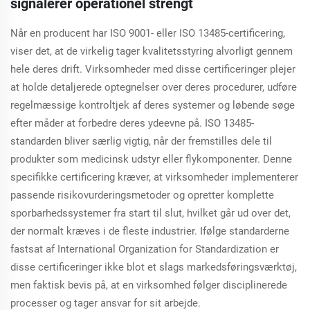
signalerer operationel strengt
Når en producent har ISO 9001- eller ISO 13485-certificering,
viser det, at de virkelig tager kvalitetsstyring alvorligt gennem
hele deres drift. Virksomheder med disse certificeringer plejer
at holde detaljerede optegnelser over deres procedurer, udføre
regelmæssige kontroltjek af deres systemer og løbende søge
efter måder at forbedre deres ydeevne på. ISO 13485-
standarden bliver særlig vigtig, når der fremstilles dele til
produkter som medicinsk udstyr eller flykomponenter. Denne
specifikke certificering kræver, at virksomheder implementerer
passende risikovurderingsmetoder og opretter komplette
sporbarhedssystemer fra start til slut, hvilket går ud over det,
der normalt kræves i de fleste industrier. Ifølge standarderne
fastsat af International Organization for Standardization er
disse certificeringer ikke blot et slags markedsføringsværktøj,
men faktisk bevis på, at en virksomhed følger disciplinerede
processer og tager ansvar for sit arbejde.