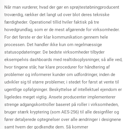
Når man vurderer, hvad der gør en sprøjtestøbningproducent
troværdig, rækker det langt ud over blot deres tekniske
færdigheder. Operationel tillid hviler faktisk på tre
hovedgrundlag, som er de mest afgørende for virksomheder.
For det første er der klar kommunikation gennem hele
processen. Det handler ikke kun om regelmæssige
statusopdateringer. De bedste virksomheder tilbyder
eksempelvis dashboards med realtidsoplysninger, så alle ved,
hvor tingene står, har klare procedurer for håndtering af
problemer og informerer kunder om udfordringer, inden de
udvikler sig til større problemer, i stedet for først at vente til
ugentlige opfølgninger. Beskyttelse af intellektuel ejendom er
ligeledes meget vigtig. Ansete producenter implementerer
strenge adgangskontroller baseret på roller i virksomheden,
bruger stærk kryptering (som AES-256) til alle designfiler og
fører detaljerede optegnelser over alle ændringer i designene
samt hvem der godkendte dem. Så kommer