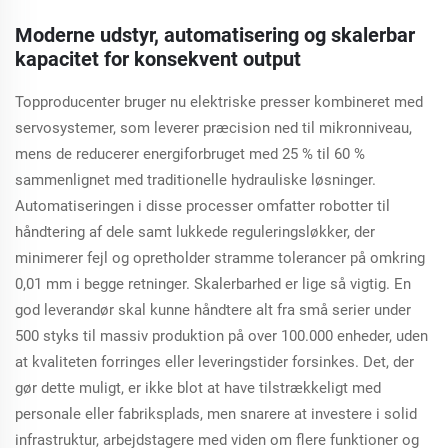
Moderne udstyr, automatisering og skalerbar
kapacitet for konsekvent output
Topproducenter bruger nu elektriske presser kombineret med
servosystemer, som leverer præcision ned til mikronniveau,
mens de reducerer energiforbruget med 25 % til 60 %
sammenlignet med traditionelle hydrauliske løsninger.
Automatiseringen i disse processer omfatter robotter til
håndtering af dele samt lukkede reguleringsløkker, der
minimerer fejl og opretholder stramme tolerancer på omkring
0,01 mm i begge retninger. Skalerbarhed er lige så vigtig. En
god leverandør skal kunne håndtere alt fra små serier under
500 styks til massiv produktion på over 100.000 enheder, uden
at kvaliteten forringes eller leveringstider forsinkes. Det, der
gør dette muligt, er ikke blot at have tilstrækkeligt med
personale eller fabriksplads, men snarere at investere i solid
infrastruktur, arbejdstagere med viden om flere funktioner og