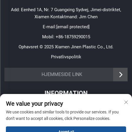
Add: Eenhed 1A, Nr. 7 Guangxing Sydvej, Jimei-distriktet,
Xiamen Kontaktmand: Jim Chen
E-mail:
[email protected]
Mobil:
+86-18759290015
Ophavsret © 2025 Xiamen Jinen Plastic Co., Ltd.
Privatlivspolitik
https://www.jinenplastic.com/service
HJEMMESIDE LINK
https://www.jinenplastic.com/our-company
INFORMATION
https://www.jinenplastic.com/solution
We value your privacy
Tilmeld dig for at modtage vores ugentlige nyhedsbrev
https://www.jinenplastic.com/projects
We use cookies and similar tools to provide our services. If you
don't want to accept all cookies, click Personalize cookies.
https://www.jinenplastic.com/news