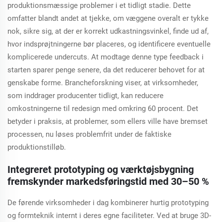
produktionsmæssige problemer i et tidligt stadie. Dette
omfatter blandt andet at tjekke, om væggene overalt er tykke
nok, sikre sig, at der er korrekt udkastningsvinkel, finde ud af,
hvor indsprøjtningerne bør placeres, og identificere eventuelle
komplicerede undercuts. At modtage denne type feedback i
starten sparer penge senere, da det reducerer behovet for at
genskabe forme. Brancheforskning viser, at virksomheder,
som inddrager producenter tidligt, kan reducere
omkostningerne til redesign med omkring 60 procent. Det
betyder i praksis, at problemer, som ellers ville have bremset
processen, nu løses problemfrit under de faktiske
produktionstilløb.
Integreret prototyping og værktøjsbygning
fremskynder markedsføringstid med 30–50 %
De førende virksomheder i dag kombinerer hurtig prototyping
og formteknik internt i deres egne faciliteter. Ved at bruge 3D-