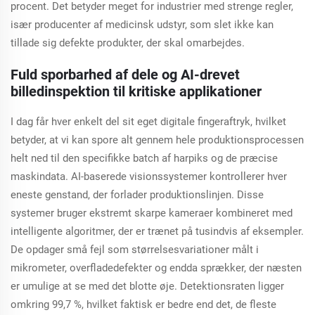
procent. Det betyder meget for industrier med strenge regler,
især producenter af medicinsk udstyr, som slet ikke kan
tillade sig defekte produkter, der skal omarbejdes.
Fuld sporbarhed af dele og AI-drevet
billedinspektion til kritiske applikationer
I dag får hver enkelt del sit eget digitale fingeraftryk, hvilket
betyder, at vi kan spore alt gennem hele produktionsprocessen
helt ned til den specifikke batch af harpiks og de præcise
maskindata. AI-baserede visionssystemer kontrollerer hver
eneste genstand, der forlader produktionslinjen. Disse
systemer bruger ekstremt skarpe kameraer kombineret med
intelligente algoritmer, der er trænet på tusindvis af eksempler.
De opdager små fejl som størrelsesvariationer målt i
mikrometer, overfladedefekter og endda sprækker, der næsten
er umulige at se med det blotte øje. Detektionsraten ligger
omkring 99,7 %, hvilket faktisk er bedre end det, de fleste