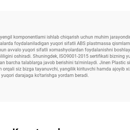
engil komponentlarni ishlab chiqarish uchun muhim jarayondir. 
larda foydalaniladigan yuqori sifatli ABS plastmassa qismlarn
chun avvalo yuqori sifatli xomashyolardan foydalanishni boshl
liligini oshiradi. Shuningdek, ISO9001-2015 sertifikati bizning y
gan barcha talablarga javob berishini ta'minlaydi. Jinen Plastic
sh orqali siz bizga tayanuvchi, yangilik kirituvchi hamda ajoyib x
yuqori darajaga ko'tarishga yordam beradi.