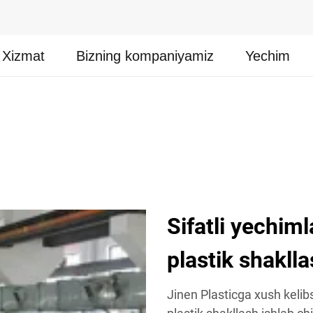
Xizmat
Bizning kompaniyamiz
Yechim
Sifatli yechim
plastik shaklla
Jinen Plasticga xush kelibs