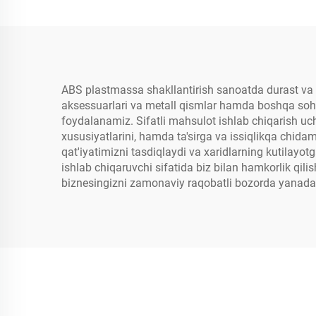
ABS plastmassa shakllantirish sanoatda durast va y
aksessuarlari va metall qismlar hamda boshqa soha
foydalanamiz. Sifatli mahsulot ishlab chiqarish u
xususiyatlarini, hamda ta'sirga va issiqlikqa chidam
qat'iyatimizni tasdiqlaydi va xaridlarning kutilayot
ishlab chiqaruvchi sifatida biz bilan hamkorlik qili
biznesingizni zamonaviy raqobatli bozorda yanada 