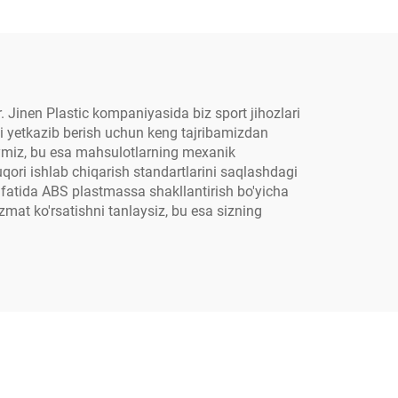
Jinen Plastic kompaniyasida biz sport jihozlari
i yetkazib berish uchun keng tajribamizdan
aymiz, bu esa mahsulotlarning mexanik
uqori ishlab chiqarish standartlarini saqlashdagi
 sifatida ABS plastmassa shakllantirish bo'yicha
izmat ko'rsatishni tanlaysiz, bu esa sizning