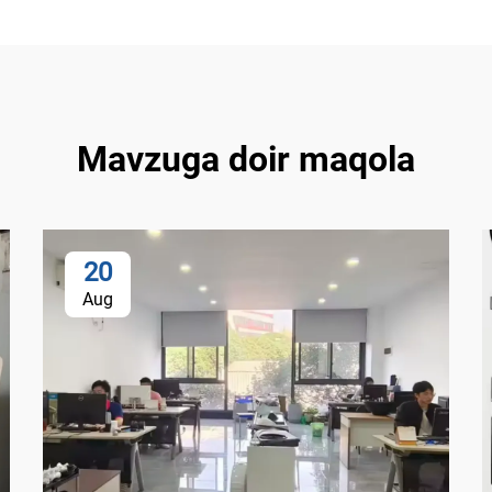
Mavzuga doir maqola
20
Aug