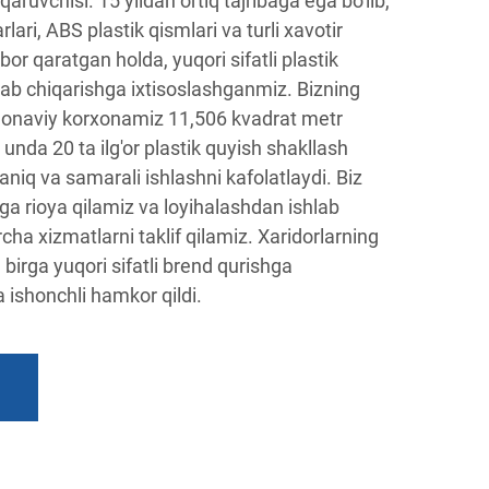
qaruvchisi. 15 yildan ortiq tajribaga ega bo'lib,
rlari, ABS plastik qismlari va turli xavotir
bor qaratgan holda, yuqori sifatli plastik
hlab chiqarishga ixtisoslashganmiz. Bizning
onaviy korxonamiz 11,506 kvadrat metr
unda 20 ta ilg'or plastik quyish shakllash
aniq va samarali ishlashni kafolatlaydi. Biz
a rioya qilamiz va loyihalashdan ishlab
ha xizmatlarni taklif qilamiz. Xaridorlarning
n birga yuqori sifatli brend qurishga
 ishonchli hamkor qildi.