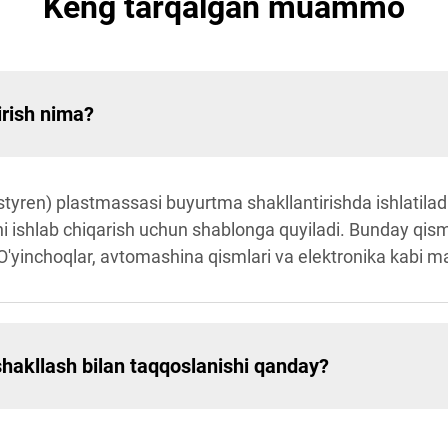
Keng tarqalgan muammo
irish nima?
styren) plastmassasi buyurtma shakllantirishda ishlatiladi
arni ishlab chiqarish uchun shablonga quyiladi. Bunday qism
O'yinchoqlar, avtomashina qismlari va elektronika kabi mah
hakllash bilan taqqoslanishi qanday?