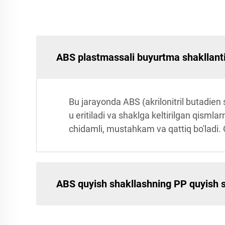
ABS plastmassali buyurtma shakllant
Bu jarayonda ABS (akrilonitril butadien 
u eritiladi va shaklga keltirilgan qisml
chidamli, mustahkam va qattiq bo'ladi. 
ABS quyish shakllashning PP quyish s