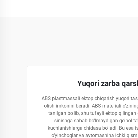
Yuqori zarba qarsh
ABS plastmassali ektop chiqarish yuqori ta's
olish imkonini beradi. ABS materiali o'zini
tanilgan bo'lib, shu tufayli ektop qilingan
sinishga sabab bo'lmaydigan qo'pol ta'
kuchlanishlarga chidasa bo'ladi. Bu esa is
o'yinchoqlar va avtomashina ichki qisml