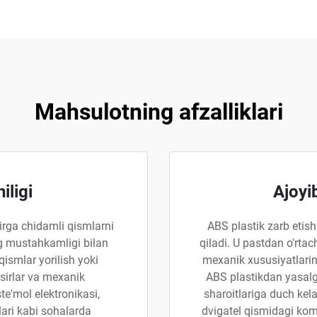
Mahsulotning afzalliklari
iligi
Ajoyi
irga chidamli qismlarni
ABS plastik zarb etish
ng mustahkamligi bilan
qiladi. U pastdan o'rtac
 qismlar yorilish yoki
mexanik xususiyatlarini
sirlar va mexanik
ABS plastikdan yasal
te'mol elektronikasi,
sharoitlariga duch kel
ari kabi sohalarda
dvigatel qismidagi kom