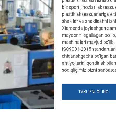
plastik shakllash ishlab chi
biz sport jihozlari aksessua
plastik aksessuarlariga e'ti
shakllar va shakllashni is
Xiamenda joylashgan zam
maydonni egallagan bo'lib, 
mashinalari mavjud bo'lib, 
ISO9001-2015 standartlarig
chiqarishgacha bo'lgan barc
ehtiyojlarini qondirish bila
sodiqligimiz bizni sanoatda
TAKLIFNI OLING