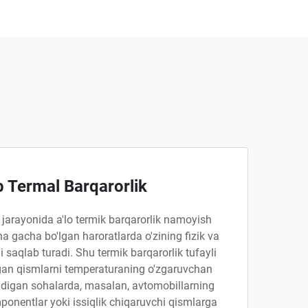
b Termal Barqarorlik
 jarayonida a'lo termik barqarorlik namoyish
ha gacha bo'lgan haroratlarda o'zining fizik va
 saqlab turadi. Shu termik barqarorlik tufayli
gan qismlarni temperaturaning o'zgaruvchan
adigan sohalarda, masalan, avtomobillarning
ponentlar yoki issiqlik chiqaruvchi qismlarga