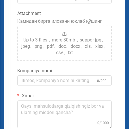
Attachment
Камидан бирта иловани юклаб қўшинг
Up to 3 files，more 30mb，suppor jpg、
jpeg、png、pdf、doc、docx、xls、xlsx、
csv、txt
Kompaniya nomi
0/200
Xabar
0/1000