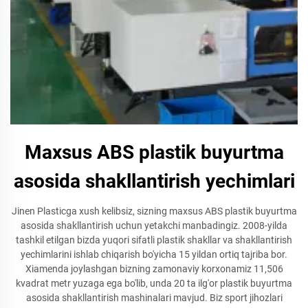
Maxsus ABS plastik buyurtma
asosida shakllantirish yechimlari
Jinen Plasticga xush kelibsiz, sizning maxsus ABS plastik buyurtma
asosida shakllantirish uchun yetakchi manbadingiz. 2008-yilda
tashkil etilgan bizda yuqori sifatli plastik shakllar va shakllantirish
yechimlarini ishlab chiqarish bo'yicha 15 yildan ortiq tajriba bor.
Xiamenda joylashgan bizning zamonaviy korxonamiz 11,506
kvadrat metr yuzaga ega bo'lib, unda 20 ta ilg'or plastik buyurtma
asosida shakllantirish mashinalari mavjud. Biz sport jihozlari