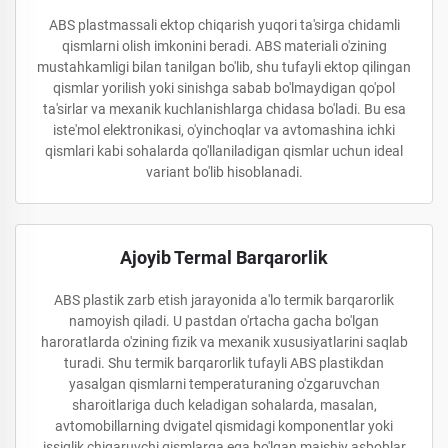
ABS plastmassali ektop chiqarish yuqori ta'sirga chidamli
qismlarni olish imkonini beradi. ABS materiali o'zining
mustahkamligi bilan tanilgan bo'lib, shu tufayli ektop qilingan
qismlar yorilish yoki sinishga sabab bo'lmaydigan qo'pol
ta'sirlar va mexanik kuchlanishlarga chidasa bo'ladi. Bu esa
iste'mol elektronikasi, o'yinchoqlar va avtomashina ichki
qismlari kabi sohalarda qo'llaniladigan qismlar uchun ideal
variant bo'lib hisoblanadi.
Ajoyib Termal Barqarorlik
ABS plastik zarb etish jarayonida a'lo termik barqarorlik
namoyish qiladi. U pastdan o'rtacha gacha bo'lgan
haroratlarda o'zining fizik va mexanik xususiyatlarini saqlab
turadi. Shu termik barqarorlik tufayli ABS plastikdan
yasalgan qismlarni temperaturaning o'zgaruvchan
sharoitlariga duch keladigan sohalarda, masalan,
avtomobillarning dvigatel qismidagi komponentlar yoki
issiqlik chiqaruvchi qismlarga ega bo'lgan maishiy asboblar