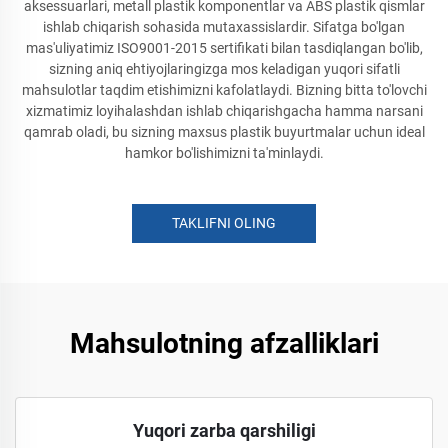
aksessuarlari, metall plastik komponentlar va ABS plastik qismlar
ishlab chiqarish sohasida mutaxassislardir. Sifatga bo'lgan
mas'uliyatimiz ISO9001-2015 sertifikati bilan tasdiqlangan bo'lib,
sizning aniq ehtiyojlaringizga mos keladigan yuqori sifatli
mahsulotlar taqdim etishimizni kafolatlaydi. Bizning bitta to'lovchi
xizmatimiz loyihalashdan ishlab chiqarishgacha hamma narsani
qamrab oladi, bu sizning maxsus plastik buyurtmalar uchun ideal
hamkor bo'lishimizni ta'minlaydi.
TAKLIFNI OLING
Mahsulotning afzalliklari
Yuqori zarba qarshiligi