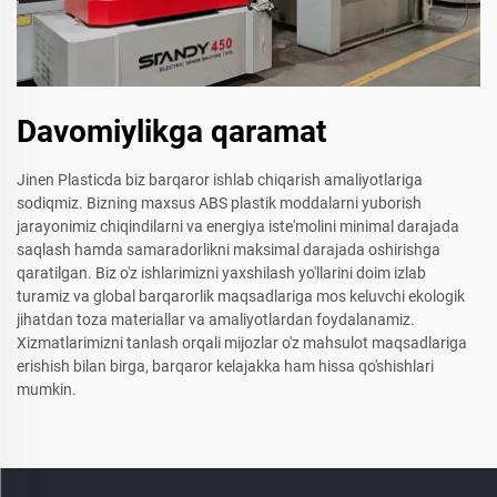
Davomiylikga qaramat
Jinen Plasticda biz barqaror ishlab chiqarish amaliyotlariga
sodiqmiz. Bizning maxsus ABS plastik moddalarni yuborish
jarayonimiz chiqindilarni va energiya iste'molini minimal darajada
saqlash hamda samaradorlikni maksimal darajada oshirishga
qaratilgan. Biz o'z ishlarimizni yaxshilash yo'llarini doim izlab
turamiz va global barqarorlik maqsadlariga mos keluvchi ekologik
jihatdan toza materiallar va amaliyotlardan foydalanamiz.
Xizmatlarimizni tanlash orqali mijozlar o'z mahsulot maqsadlariga
erishish bilan birga, barqaror kelajakka ham hissa qo'shishlari
mumkin.