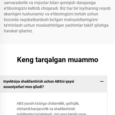
samaradorlik va mijozlar bilan qoniqish darajasiga
e'tiboringizni keltirib chiqaradi. Biz har bir loyihaning noyob
ekanligini tushunamiz va e'tiboringizni tortish uchun
bozorda raqobatbardosh bo'lgan mahsulotlaringizni
ta'minlash uchun moslashtirilgan yechimlar taklif qilishga
harakat qilamiz.
Keng tarqalgan muammo
Inyektsiya shakllantirish uchun ABSni qaysi
xususiyatlari mos qiladi?
ABS yaxshi ta'sirga chidamlilik, qattiqlik,
o'lchamli barqarorlik va shakllantirish
qobiliyatini ta'minlaydi. Uni rang berish oson,