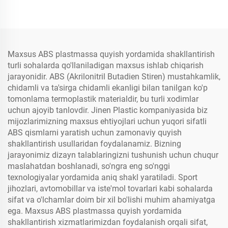
Maxsus ABS plastmassa quyish yordamida shakllantirish
turli sohalarda qo'llaniladigan maxsus ishlab chiqarish
jarayonidir. ABS (Akrilonitril Butadien Stiren) mustahkamlik,
chidamli va ta'sirga chidamli ekanligi bilan tanilgan ko'p
tomonlama termoplastik materialdir, bu turli xodimlar
uchun ajoyib tanlovdir. Jinen Plastic kompaniyasida biz
mijozlarimizning maxsus ehtiyojlari uchun yuqori sifatli
ABS qismlarni yaratish uchun zamonaviy quyish
shakllantirish usullaridan foydalanamiz. Bizning
jarayonimiz dizayn talablaringizni tushunish uchun chuqur
maslahatdan boshlanadi, so'ngra eng so'nggi
texnologiyalar yordamida aniq shakl yaratiladi. Sport
jihozlari, avtomobillar va iste'mol tovarlari kabi sohalarda
sifat va o'lchamlar doim bir xil bo'lishi muhim ahamiyatga
ega. Maxsus ABS plastmassa quyish yordamida
shakllantirish xizmatlarimizdan foydalanish orqali sifat,