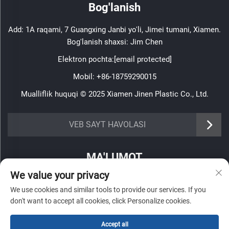
Bog'lanish
Add: 1A raqami, 7 Guangxing Janbi yo'li, Jimei tumani, Xiamen.
Bog'lanish shaxsi: Jim Chen
Elektron pochta:
[email protected]
Mobil:
+86-18759290015
Mualliflik huquqi © 2025 Xiamen Jinen Plastic Co., Ltd.
https://www.jinenplastic.com/service
VEB SAYT HAVOLASI
https://www.jinenplastic.com/our-company
MA'LUMOT
https://www.jinenplastic.com/solution
We value your privacy
Haftalik axborotnomamizni olish uchun roʻyxatdan oʻting
https://www.jinenplastic.com/projects
We use cookies and similar tools to provide our services. If you
don't want to accept all cookies, click Personalize cookies.
https://www.jinenplastic.com/news
Accept all
https://www.jinenplastic.com/contact-us