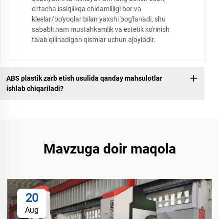
o'rtacha issiqlikqa chidamliligi bor va
kleelar/bo'yoqlar bilan yaxshi bog'lanadi, shu
sababli ham mustahkamlik va estetik ko'rinish
talab qilinadigan qismlar uchun ajoyibdir.
ABS plastik zarb etish usulida qanday mahsulotlar
ishlab chiqariladi?
Mavzuga doir maqola
20
Aug