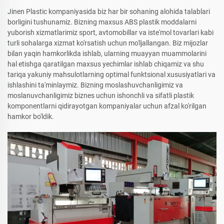
Jinen Plastic kompaniyasida biz har bir sohaning alohida talablari
borligini tushunamiz. Bizning maxsus ABS plastik moddalarni
yuborish xizmatlarimiz sport, avtomobillar va iste'mol tovarlari kabi
turli sohalarga xizmat ko'rsatish uchun mo'ljallangan. Biz mijozlar
bilan yaqin hamkorlikda ishlab, ularning muayyan muammolarini
hal etishga qaratilgan maxsus yechimlar ishlab chiqamiz va shu
tariqa yakuniy mahsulotlarning optimal funktsional xususiyatlari va
ishlashini ta'minlaymiz. Bizning moslashuvchanligimiz va
moslanuvchanligimiz biznes uchun ishonchli va sifatli plastik
komponentlarni qidirayotgan kompaniyalar uchun afzal ko'rilgan
hamkor bo'ldik.