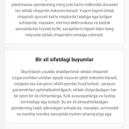
plastmassa qismlarining ming yoki hatto millionlab donasini
tez ishlab chiqarish imkonini beradi. Yuqori hajmli ishlab
chiqarish quvvati katta miqdorda talabga ega bo'lgan
sohalarda, masalan, iste'mol elektronikasi va beshik
sanoatlarida foydali bo'lib, xarajatlarni tejash bilan keng
miqosda ishlab chiqarishni amalga oshiradi.
Bir xil sifatdagi buyumlar
Shpritslash usulida shakllantirish ishlab chiqarish
o'zgaruvchilari ustidan ajoyib nazorat qilish imkonini beradi,
natijada esa barqaror sifatli qismlar hosil bo'ladi. Jarayon
parametrlari optimallashtirilgach, ishlab chiqariladigan har
bir qism bir xil o'lchamlarga, fizik xususiyatlarga va tashqi
ko'rinishga ega bo'ladi. Bu bir xil almashtiriladigan
qismlarning talab qilinadigan sohalarda, masalan, avtomobil
va maishiy texnika sanoatida muhim ahamiyatga ega.