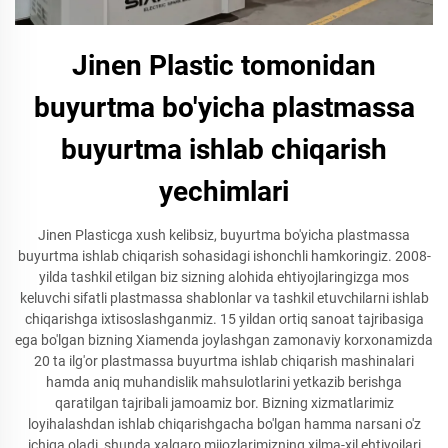
Jinen Plastic tomonidan
buyurtma bo'yicha plastmassa
buyurtma ishlab chiqarish
yechimlari
Jinen Plasticga xush kelibsiz, buyurtma bo'yicha plastmassa
buyurtma ishlab chiqarish sohasidagi ishonchli hamkoringiz. 2008-
yilda tashkil etilgan biz sizning alohida ehtiyojlaringizga mos
keluvchi sifatli plastmassa shablonlar va tashkil etuvchilarni ishlab
chiqarishga ixtisoslashganmiz. 15 yildan ortiq sanoat tajribasiga
ega bo'lgan bizning Xiamenda joylashgan zamonaviy korxonamizda
20 ta ilg'or plastmassa buyurtma ishlab chiqarish mashinalari
hamda aniq muhandislik mahsulotlarini yetkazib berishga
qaratilgan tajribali jamoamiz bor. Bizning xizmatlarimiz
loyihalashdan ishlab chiqarishgacha bo'lgan hamma narsani o'z
ichiga oladi, shunda xalqaro mijozlarimizning xilma-xil ehtiyojlari