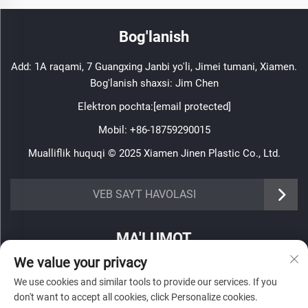
Bog'lanish
Add: 1A raqami, 7 Guangxing Janbi yo'li, Jimei tumani, Xiamen.
Bog'lanish shaxsi: Jim Chen
Elektron pochta:
[email protected]
Mobil:
+86-18759290015
Mualliflik huquqi © 2025 Xiamen Jinen Plastic Co., Ltd.
https://www.jinenplastic.com/service
VEB SAYT HAVOLASI
https://www.jinenplastic.com/our-company
MA'LUMOT
https://www.jinenplastic.com/solution
We value your privacy
Haftalik axborotnomamizni olish uchun roʻyxatdan oʻting
https://www.jinenplastic.com/projects
We use cookies and similar tools to provide our services. If you
don't want to accept all cookies, click Personalize cookies.
https://www.jinenplastic.com/news