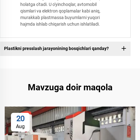
holatga o'tadi. U o'yinchoqlar, avtomobil
qismlari va elektron qoplamalar kabi aniq,
murakkab plastmassa buyumlarni yuqori
hajmda ishlab chiqarish uchun ishlatiladi.
Plastikni presslash jarayonining bosqichlari qanday?
Mavzuga doir maqola
20
Aug