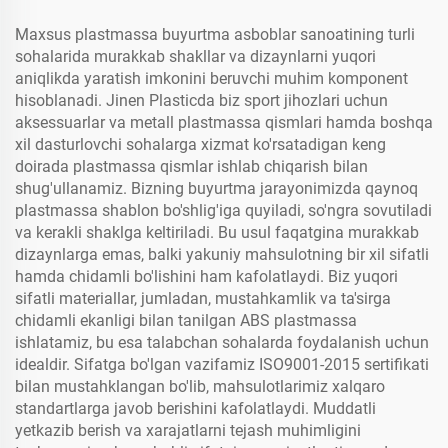
Maxsus plastmassa buyurtma asboblar sanoatining turli
sohalarida murakkab shakllar va dizaynlarni yuqori
aniqlikda yaratish imkonini beruvchi muhim komponent
hisoblanadi. Jinen Plasticda biz sport jihozlari uchun
aksessuarlar va metall plastmassa qismlari hamda boshqa
xil dasturlovchi sohalarga xizmat ko'rsatadigan keng
doirada plastmassa qismlar ishlab chiqarish bilan
shug'ullanamiz. Bizning buyurtma jarayonimizda qaynoq
plastmassa shablon bo'shlig'iga quyiladi, so'ngra sovutiladi
va kerakli shaklga keltiriladi. Bu usul faqatgina murakkab
dizaynlarga emas, balki yakuniy mahsulotning bir xil sifatli
hamda chidamli bo'lishini ham kafolatlaydi. Biz yuqori
sifatli materiallar, jumladan, mustahkamlik va ta'sirga
chidamli ekanligi bilan tanilgan ABS plastmassa
ishlatamiz, bu esa talabchan sohalarda foydalanish uchun
idealdir. Sifatga bo'lgan vazifamiz ISO9001-2015 sertifikati
bilan mustahklangan bo'lib, mahsulotlarimiz xalqaro
standartlarga javob berishini kafolatlaydi. Muddatli
yetkazib berish va xarajatlarni tejash muhimligini