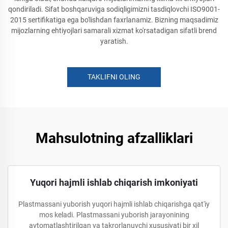
qondiriladi. Sifat boshqaruviga sodiqligimizni tasdiqlovchi ISO9001-
2015 sertifikatiga ega bo'lishdan faxrlanamiz. Bizning maqsadimiz
mijozlarning ehtiyojlari samarali xizmat ko'rsatadigan sifatli brend
yaratish.
TAKLIFNI OLING
Mahsulotning afzalliklari
Yuqori hajmli ishlab chiqarish imkoniyati
Plastmassani yuborish yuqori hajmli ishlab chiqarishga qat'iy
mos keladi. Plastmassani yuborish jarayonining
avtomatlashtirilgan va takrorlanuvchi xususiyati bir xil