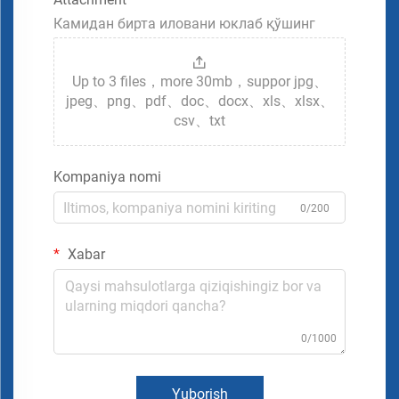
Камидан бирта иловани юклаб қўшинг
Up to 3 files，more 30mb，suppor jpg、
jpeg、png、pdf、doc、docx、xls、xlsx、
csv、txt
Kompaniya nomi
0/200
Xabar
0/1000
Yuborish