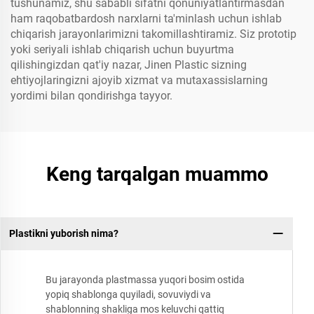
tushunamiz, shu sababli sifatni qonuniyatlantirmasdan
ham raqobatbardosh narxlarni ta'minlash uchun ishlab
chiqarish jarayonlarimizni takomillashtiramiz. Siz prototip
yoki seriyali ishlab chiqarish uchun buyurtma
qilishingizdan qat'iy nazar, Jinen Plastic sizning
ehtiyojlaringizni ajoyib xizmat va mutaxassislarning
yordimi bilan qondirishga tayyor.
Keng tarqalgan muammo
Plastikni yuborish nima?
Bu jarayonda plastmassa yuqori bosim ostida
yopiq shablonga quyiladi, sovuviydi va
shablonning shakliga mos keluvchi qattiq