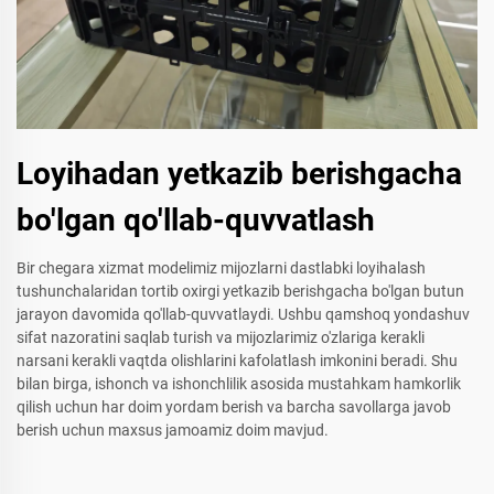
Loyihadan yetkazib berishgacha
bo'lgan qo'llab-quvvatlash
Bir chegara xizmat modelimiz mijozlarni dastlabki loyihalash
tushunchalaridan tortib oxirgi yetkazib berishgacha bo'lgan butun
jarayon davomida qo'llab-quvvatlaydi. Ushbu qamshoq yondashuv
sifat nazoratini saqlab turish va mijozlarimiz o'zlariga kerakli
narsani kerakli vaqtda olishlarini kafolatlash imkonini beradi. Shu
bilan birga, ishonch va ishonchlilik asosida mustahkam hamkorlik
qilish uchun har doim yordam berish va barcha savollarga javob
berish uchun maxsus jamoamiz doim mavjud.