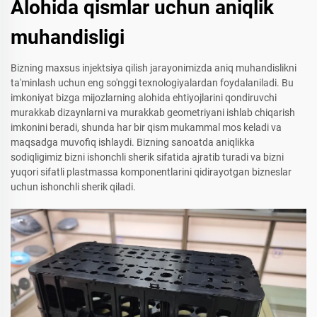
Alohida qismlar uchun aniqlik
muhandisligi
Bizning maxsus injektsiya qilish jarayonimizda aniq muhandislikni
ta'minlash uchun eng so'nggi texnologiyalardan foydalaniladi. Bu
imkoniyat bizga mijozlarning alohida ehtiyojlarini qondiruvchi
murakkab dizaynlarni va murakkab geometriyani ishlab chiqarish
imkonini beradi, shunda har bir qism mukammal mos keladi va
maqsadga muvofiq ishlaydi. Bizning sanoatda aniqlikka
sodiqligimiz bizni ishonchli sherik sifatida ajratib turadi va bizni
yuqori sifatli plastmassa komponentlarini qidirayotgan bizneslar
uchun ishonchli sherik qiladi.