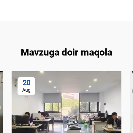
Mavzuga doir maqola
20
Aug