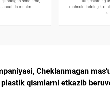
b qilinadigan sohalarda,
tutqichlarning u
a sanoatida muhim
mahsulotlarining ko'rini
qi
mpaniyasi, Cheklanmagan mas'ul
plastik qismlarni etkazib beruv