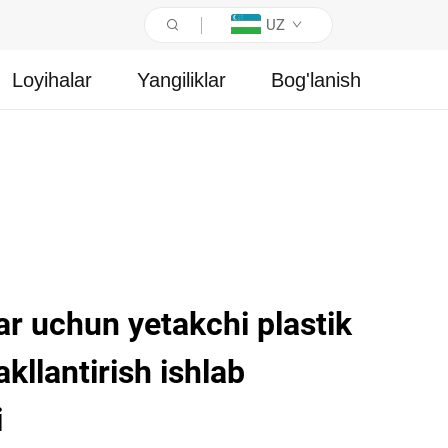
UZ
Loyihalar
Yangiliklar
Bog'lanish
lar uchun yetakchi plastik
kllantirish ishlab
i