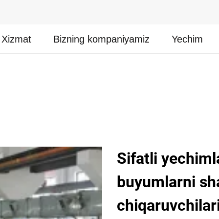
Xizmat
Bizning kompaniyamiz
Yechim
Sifatli yechim
buyumlarni sha
chiqaruvchilar