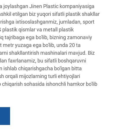
a joylashgan Jinen Plastic kompaniyasiga
shkil etilgan biz yuqori sifatli plastik shakllar
rishga ixtisoslashganmiz, jumladan, sport
S plastik qismlar va metall plastik
iq tajribaga ega bo'lib, bizning zamonaviy
 metr yuzaga ega bo'lib, unda 20 ta
arni shakllantirish mashinalari mavjud. Biz
lan faxrlanamiz, bu sifatli boshqaruvni
n ishlab chiqarishgacha bo'lgan bitta
orqali mijozlarning turli ehtiyojlari
ab chiqarish sohasida ishonchli hamkor bo'lib