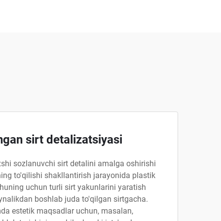
gan sirt detalizatsiyasi
shi sozlanuvchi sirt detalini amalga oshirishi
ng to'qilishi shakllantirish jarayonida plastik
huning uchun turli sirt yakunlarini yaratish
ynalikdan boshlab juda to'qilgan sirtgacha.
da estetik maqsadlar uchun, masalan,