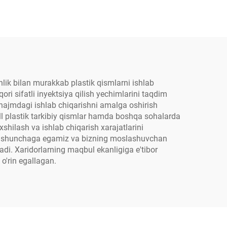
nlik bilan murakkab plastik qismlarni ishlab
ori sifatli inyektsiya qilish yechimlarini taqdim
 hajmdagi ishlab chiqarishni amalga oshirish
all plastik tarkibiy qismlar hamda boshqa sohalarda
shilash va ishlab chiqarish xarajatlarini
da tushunchaga egamiz va bizning moslashuvchan
adi. Xaridorlarning maqbul ekanligiga e'tibor
 o'rin egallagan.