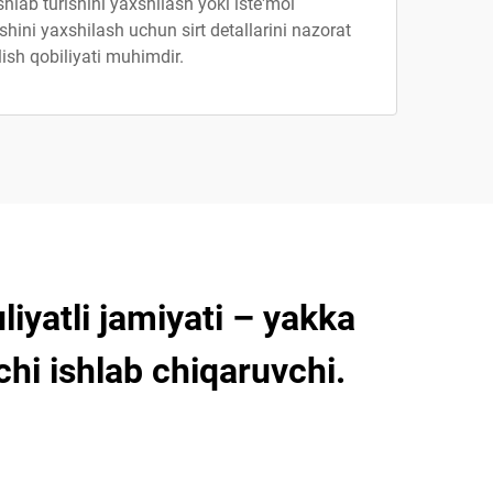
shlab turishini yaxshilash yoki iste'mol
shini yaxshilash uchun sirt detallarini nazorat
lish qobiliyati muhimdir.
iyatli jamiyati – yakka
chi ishlab chiqaruvchi.