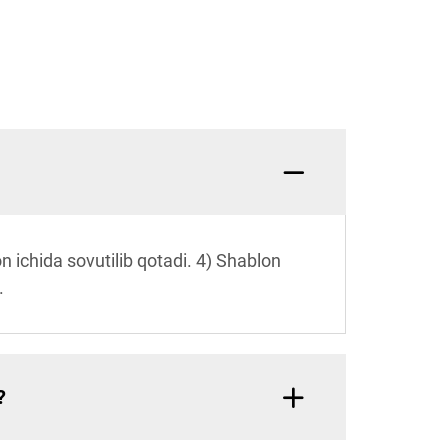
lon ichida sovutilib qotadi. 4) Shablon
.
?