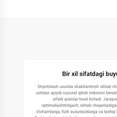
Bir xil sifatdagi bu
Shpritslash usulida shakllantirish ishlab ch
ustidan ajoyib nazorat qilish imkonini berad
sifatli qismlar hosil bo'ladi. Jaray
optimallashtirilgach, ishlab chiqariladigan
o'lchamlarga, fizik xususiyatlarga va tashqi 