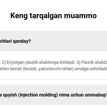
Keng tarqalgan muammo
ichlari qanday?
i. 2) Eriyotgan plastik shablonga kiritiladi. 3) Plastik shab
 ishlov berish (kesish, yakunlovchi ishlar) amalga oshiriladi
sa quyish (injection molding) nima uchun ommabop