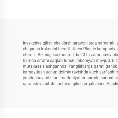
Inyektsiya qilish shakllash jarayoni juda samarali i
chiqarish imkonini beradi. Jinen Plastic kompaniyasi
etamiz. Bizning korxonamizda 20 ta zamonaviy plas
hamda sifatni saqlab turish imkoniyati mavjud. Biz
mutaxassislashganmiz. Yangiliklarga qaratilganlik b
kamaytirish uchun doimiy ravishda kuch sarflashim
yondashuvimiz turli madaniyatlar hamda sanoat sohal
qaratish va sifatni ustuvor qilish orqali Jinen Plasti