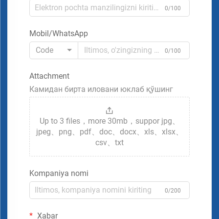
0/100
Mobil/WhatsApp
Code
0/100
Attachment
Камидан бирта иловани юклаб қўшинг
Up to 3 files，more 30mb，suppor jpg、
jpeg、png、pdf、doc、docx、xls、xlsx、
csv、txt
Kompaniya nomi
0/200
Xabar