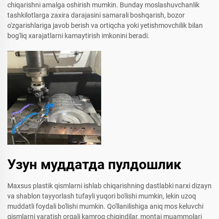
chiqarishni amalga oshirish mumkin. Bunday moslashuvchanlik
tashkilotlarga zaxira darajasini samarali boshqarish, bozor
o'zgarishlariga javob berish va ortiqcha yoki yetishmovchilik bilan
bog'liq xarajatlarni kamaytirish imkonini beradi.
Узун муддатда пулдошлик
Maxsus plastik qismlarni ishlab chiqarishning dastlabki narxi dizayn
va shablon tayyorlash tufayli yuqori bo'lishi mumkin, lekin uzoq
muddatli foydali bo'lishi mumkin. Qo'llanilishiga aniq mos keluvchi
qismlarni yaratish orqali kamroq chiqindilar, montaj muammolari