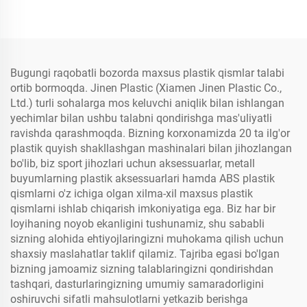
Bugungi raqobatli bozorda maxsus plastik qismlar talabi
ortib bormoqda. Jinen Plastic (Xiamen Jinen Plastic Co.,
Ltd.) turli sohalarga mos keluvchi aniqlik bilan ishlangan
yechimlar bilan ushbu talabni qondirishga mas'uliyatli
ravishda qarashmoqda. Bizning korxonamizda 20 ta ilg'or
plastik quyish shakllashgan mashinalari bilan jihozlangan
bo'lib, biz sport jihozlari uchun aksessuarlar, metall
buyumlarning plastik aksessuarlari hamda ABS plastik
qismlarni o'z ichiga olgan xilma-xil maxsus plastik
qismlarni ishlab chiqarish imkoniyatiga ega. Biz har bir
loyihaning noyob ekanligini tushunamiz, shu sababli
sizning alohida ehtiyojlaringizni muhokama qilish uchun
shaxsiy maslahatlar taklif qilamiz. Tajriba egasi bo'lgan
bizning jamoamiz sizning talablaringizni qondirishdan
tashqari, dasturlaringizning umumiy samaradorligini
oshiruvchi sifatli mahsulotlarni yetkazib berishga