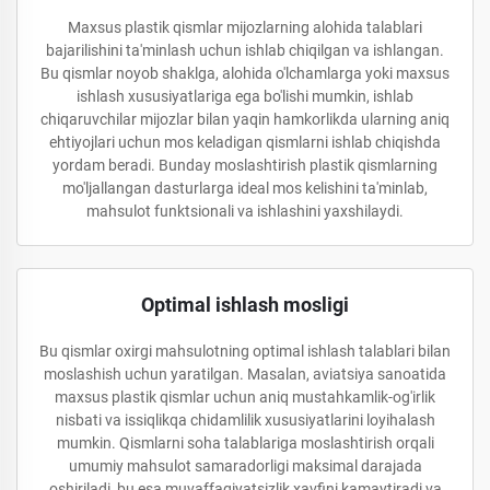
Maxsus plastik qismlar mijozlarning alohida talablari
bajarilishini ta'minlash uchun ishlab chiqilgan va ishlangan.
Bu qismlar noyob shaklga, alohida o'lchamlarga yoki maxsus
ishlash xususiyatlariga ega bo'lishi mumkin, ishlab
chiqaruvchilar mijozlar bilan yaqin hamkorlikda ularning aniq
ehtiyojlari uchun mos keladigan qismlarni ishlab chiqishda
yordam beradi. Bunday moslashtirish plastik qismlarning
mo'ljallangan dasturlarga ideal mos kelishini ta'minlab,
mahsulot funktsionali va ishlashini yaxshilaydi.
Optimal ishlash mosligi
Bu qismlar oxirgi mahsulotning optimal ishlash talablari bilan
moslashish uchun yaratilgan. Masalan, aviatsiya sanoatida
maxsus plastik qismlar uchun aniq mustahkamlik-og'irlik
nisbati va issiqlikqa chidamlilik xususiyatlarini loyihalash
mumkin. Qismlarni soha talablariga moslashtirish orqali
umumiy mahsulot samaradorligi maksimal darajada
oshiriladi, bu esa muvaffaqiyatsizlik xavfini kamaytiradi va