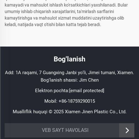
kamayadi va mahsulot ishlash ko'rsatkichlari yaxshilanadi. Bular
umumiy ishlab chiqarish xarajatlarini, ta'mirlash sarflarini
kamaytirishga va mahsulot xizmat muddatini uzaytirishga olib
keladi, natijada vaqt o'tishi bilan katta tejab beradi.
Bog'lanish
Add: 1A raqami, 7 Guangxing Janbi yo'li, Jimei tumani, Xiamen.
Bog'lanish shaxsi: Jim Chen
Elektron pochta:
[email protected]
Mobil:
+86-18759290015
Mualliflik huquqi © 2025 Xiamen Jinen Plastic Co., Ltd.
https://www.jinenplastic.com/service
VEB SAYT HAVOLASI