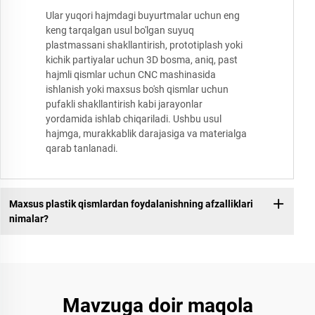
Ular yuqori hajmdagi buyurtmalar uchun eng
keng tarqalgan usul bo'lgan suyuq
plastmassani shakllantirish, prototiplash yoki
kichik partiyalar uchun 3D bosma, aniq, past
hajmli qismlar uchun CNC mashinasida
ishlanish yoki maxsus bo'sh qismlar uchun
pufakli shakllantirish kabi jarayonlar
yordamida ishlab chiqariladi. Ushbu usul
hajmga, murakkablik darajasiga va materialga
qarab tanlanadi.
Maxsus plastik qismlardan foydalanishning afzalliklari
nimalar?
Mavzuga doir maqola