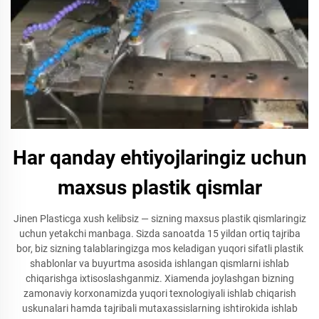
Har qanday ehtiyojlaringiz uchun
maxsus plastik qismlar
Jinen Plasticga xush kelibsiz — sizning maxsus plastik qismlaringiz
uchun yetakchi manbaga. Sizda sanoatda 15 yildan ortiq tajriba
bor, biz sizning talablaringizga mos keladigan yuqori sifatli plastik
shablonlar va buyurtma asosida ishlangan qismlarni ishlab
chiqarishga ixtisoslashganmiz. Xiamenda joylashgan bizning
zamonaviy korxonamizda yuqori texnologiyali ishlab chiqarish
uskunalari hamda tajribali mutaxassislarning ishtirokida ishlab