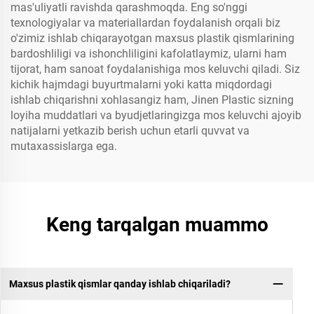
mas'uliyatli ravishda qarashmoqda. Eng so'nggi
texnologiyalar va materiallardan foydalanish orqali biz
o'zimiz ishlab chiqarayotgan maxsus plastik qismlarining
bardoshliligi va ishonchliligini kafolatlaymiz, ularni ham
tijorat, ham sanoat foydalanishiga mos keluvchi qiladi. Siz
kichik hajmdagi buyurtmalarni yoki katta miqdordagi
ishlab chiqarishni xohlasangiz ham, Jinen Plastic sizning
loyiha muddatlari va byudjetlaringizga mos keluvchi ajoyib
natijalarni yetkazib berish uchun etarli quvvat va
mutaxassislarga ega.
Keng tarqalgan muammo
Maxsus plastik qismlar qanday ishlab chiqariladi?