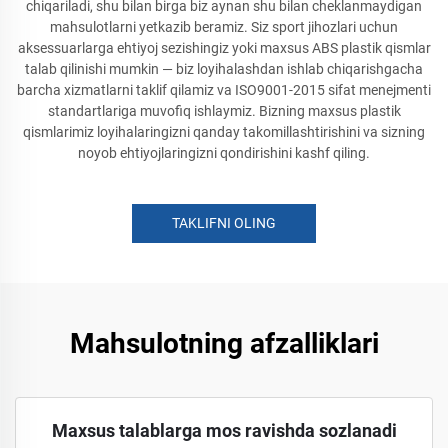
chiqariladi, shu bilan birga biz aynan shu bilan cheklanmaydigan
mahsulotlarni yetkazib beramiz. Siz sport jihozlari uchun
aksessuarlarga ehtiyoj sezishingiz yoki maxsus ABS plastik qismlar
talab qilinishi mumkin — biz loyihalashdan ishlab chiqarishgacha
barcha xizmatlarni taklif qilamiz va ISO9001-2015 sifat menejmenti
standartlariga muvofiq ishlaymiz. Bizning maxsus plastik
qismlarimiz loyihalaringizni qanday takomillashtirishini va sizning
noyob ehtiyojlaringizni qondirishini kashf qiling.
TAKLIFNI OLING
Mahsulotning afzalliklari
Maxsus talablarga mos ravishda sozlanadi