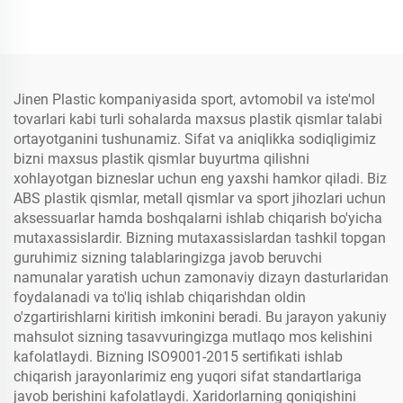
Jinen Plastic kompaniyasida sport, avtomobil va iste'mol
tovarlari kabi turli sohalarda maxsus plastik qismlar talabi
ortayotganini tushunamiz. Sifat va aniqlikka sodiqligimiz
bizni maxsus plastik qismlar buyurtma qilishni
xohlayotgan bizneslar uchun eng yaxshi hamkor qiladi. Biz
ABS plastik qismlar, metall qismlar va sport jihozlari uchun
aksessuarlar hamda boshqalarni ishlab chiqarish bo'yicha
mutaxassislardir. Bizning mutaxassislardan tashkil topgan
guruhimiz sizning talablaringizga javob beruvchi
namunalar yaratish uchun zamonaviy dizayn dasturlaridan
foydalanadi va to'liq ishlab chiqarishdan oldin
o'zgartirishlarni kiritish imkonini beradi. Bu jarayon yakuniy
mahsulot sizning tasavvuringizga mutlaqo mos kelishini
kafolatlaydi. Bizning ISO9001-2015 sertifikati ishlab
chiqarish jarayonlarimiz eng yuqori sifat standartlariga
javob berishini kafolatlaydi. Xaridorlarning qoniqishini