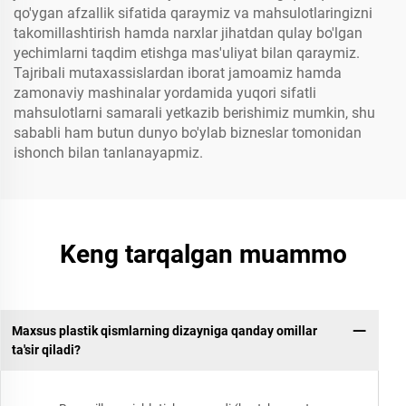
qo'ygan afzallik sifatida qaraymiz va mahsulotlaringizni
takomillashtirish hamda narxlar jihatdan qulay bo'lgan
yechimlarni taqdim etishga mas'uliyat bilan qaraymiz.
Tajribali mutaxassislardan iborat jamoamiz hamda
zamonaviy mashinalar yordamida yuqori sifatli
mahsulotlarni samarali yetkazib berishimiz mumkin, shu
sababli ham butun dunyo bo'ylab bizneslar tomonidan
ishonch bilan tanlanayapmiz.
Keng tarqalgan muammo
Maxsus plastik qismlarning dizayniga qanday omillar
ta'sir qiladi?