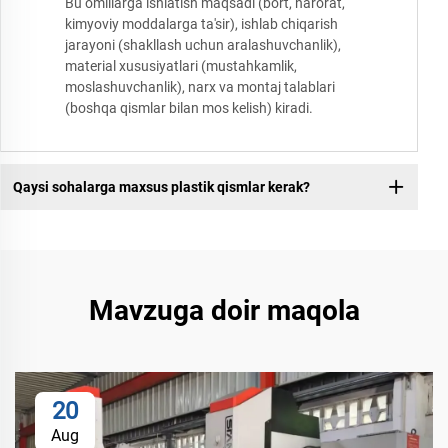
Bu omillarga ishlatish maqsadi (bort, harorat,
kimyoviy moddalarga ta'sir), ishlab chiqarish
jarayoni (shakllash uchun aralashuvchanlik),
material xususiyatlari (mustahkamlik,
moslashuvchanlik), narx va montaj talablari
(boshqa qismlar bilan mos kelish) kiradi.
Qaysi sohalarga maxsus plastik qismlar kerak?
Mavzuga doir maqola
20
Aug