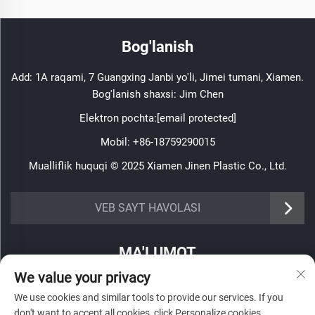
Bog'lanish
Add: 1A raqami, 7 Guangxing Janbi yo'li, Jimei tumani, Xiamen.
Bog'lanish shaxsi: Jim Chen
Elektron pochta:
[email protected]
Mobil:
+86-18759290015
Mualliflik huquqi © 2025 Xiamen Jinen Plastic Co., Ltd.
https://www.jinenplastic.com/service
VEB SAYT HAVOLASI
https://www.jinenplastic.com/our-company
MA'LUMOT
https://www.jinenplastic.com/solution
We value your privacy
Haftalik axborotnomamizni olish uchun roʻyxatdan oʻting
https://www.jinenplastic.com/projects
We use cookies and similar tools to provide our services. If you
don't want to accept all cookies, click Personalize cookies.