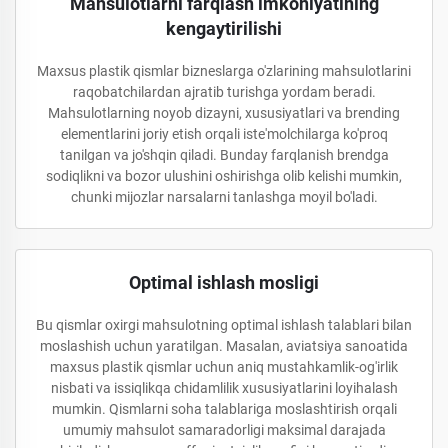
Mahsulotlarni farqlash imkoniyatining
kengaytirilishi
Maxsus plastik qismlar bizneslarga o'zlarining mahsulotlarini
raqobatchilardan ajratib turishga yordam beradi.
Mahsulotlarning noyob dizayni, xususiyatlari va brending
elementlarini joriy etish orqali iste'molchilarga ko'proq
tanilgan va jo'shqin qiladi. Bunday farqlanish brendga
sodiqlikni va bozor ulushini oshirishga olib kelishi mumkin,
chunki mijozlar narsalarni tanlashga moyil bo'ladi.
Optimal ishlash mosligi
Bu qismlar oxirgi mahsulotning optimal ishlash talablari bilan
moslashish uchun yaratilgan. Masalan, aviatsiya sanoatida
maxsus plastik qismlar uchun aniq mustahkamlik-og'irlik
nisbati va issiqlikqa chidamlilik xususiyatlarini loyihalash
mumkin. Qismlarni soha talablariga moslashtirish orqali
umumiy mahsulot samaradorligi maksimal darajada