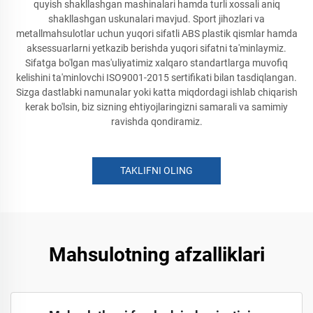
quyish shakllashgan mashinalari hamda turli xossali aniq
shakllashgan uskunalari mavjud. Sport jihozlari va
metallmahsulotlar uchun yuqori sifatli ABS plastik qismlar hamda
aksessuarlarni yetkazib berishda yuqori sifatni ta'minlaymiz.
Sifatga bo'lgan mas'uliyatimiz xalqaro standartlarga muvofiq
kelishini ta'minlovchi ISO9001-2015 sertifikati bilan tasdiqlangan.
Sizga dastlabki namunalar yoki katta miqdordagi ishlab chiqarish
kerak bo'lsin, biz sizning ehtiyojlaringizni samarali va samimiy
ravishda qondiramiz.
TAKLIFNI OLING
Mahsulotning afzalliklari