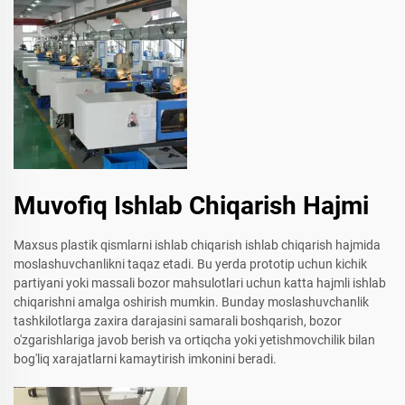
Muvofiq Ishlab Chiqarish Hajmi
Maxsus plastik qismlarni ishlab chiqarish ishlab chiqarish hajmida
moslashuvchanlikni taqaz etadi. Bu yerda prototip uchun kichik
partiyani yoki massali bozor mahsulotlari uchun katta hajmli ishlab
chiqarishni amalga oshirish mumkin. Bunday moslashuvchanlik
tashkilotlarga zaxira darajasini samarali boshqarish, bozor
o'zgarishlariga javob berish va ortiqcha yoki yetishmovchilik bilan
bog'liq xarajatlarni kamaytirish imkonini beradi.