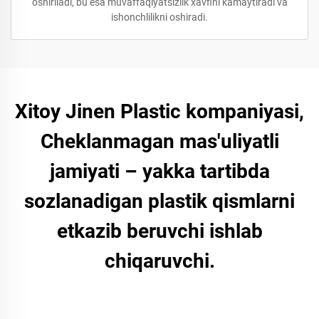
oshiriladi, bu esa muvaffaqiyatsizlik xavfini kamaytiradi va
ishonchlilikni oshiradi.
Xitoy Jinen Plastic kompaniyasi,
Cheklanmagan mas'uliyatli
jamiyati – yakka tartibda
sozlanadigan plastik qismlarni
etkazib beruvchi ishlab
chiqaruvchi.