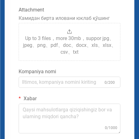
Attachment
Камидан бирта иловани юклаб қўшинг
Up to 3 files，more 30mb，suppor jpg、
jpeg、png、pdf、doc、docx、xls、xlsx、
csv、txt
Kompaniya nomi
0/200
Xabar
0/1000