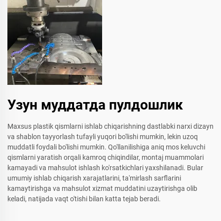
Узун муддатда пулдошлик
Maxsus plastik qismlarni ishlab chiqarishning dastlabki narxi dizayn
va shablon tayyorlash tufayli yuqori bo'lishi mumkin, lekin uzoq
muddatli foydali bo'lishi mumkin. Qo'llanilishiga aniq mos keluvchi
qismlarni yaratish orqali kamroq chiqindilar, montaj muammolari
kamayadi va mahsulot ishlash ko'rsatkichlari yaxshilanadi. Bular
umumiy ishlab chiqarish xarajatlarini, ta'mirlash sarflarini
kamaytirishga va mahsulot xizmat muddatini uzaytirishga olib
keladi, natijada vaqt o'tishi bilan katta tejab beradi.