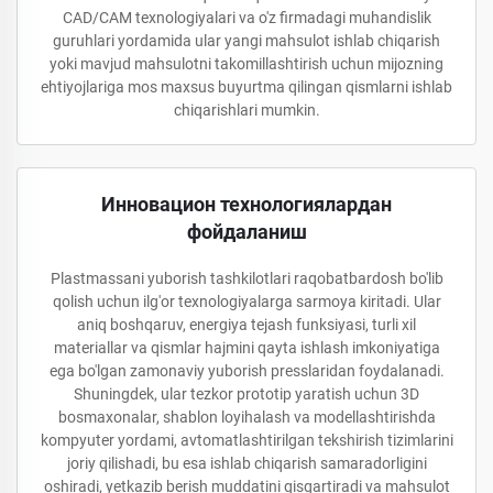
CAD/CAM texnologiyalari va o'z firmadagi muhandislik
guruhlari yordamida ular yangi mahsulot ishlab chiqarish
yoki mavjud mahsulotni takomillashtirish uchun mijozning
ehtiyojlariga mos maxsus buyurtma qilingan qismlarni ishlab
chiqarishlari mumkin.
Инновацион технологиялардан
фойдаланиш
Plastmassani yuborish tashkilotlari raqobatbardosh bo'lib
qolish uchun ilg'or texnologiyalarga sarmoya kiritadi. Ular
aniq boshqaruv, energiya tejash funksiyasi, turli xil
materiallar va qismlar hajmini qayta ishlash imkoniyatiga
ega bo'lgan zamonaviy yuborish presslaridan foydalanadi.
Shuningdek, ular tezkor prototip yaratish uchun 3D
bosmaxonalar, shablon loyihalash va modellashtirishda
kompyuter yordami, avtomatlashtirilgan tekshirish tizimlarini
joriy qilishadi, bu esa ishlab chiqarish samaradorligini
oshiradi, yetkazib berish muddatini qisqartiradi va mahsulot