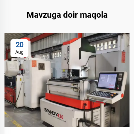
Mavzuga doir maqola
20
Aug