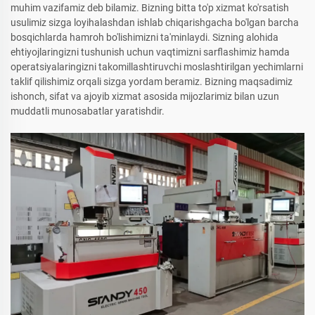
muhim vazifamiz deb bilamiz. Bizning bitta to'p xizmat ko'rsatish
usulimiz sizga loyihalashdan ishlab chiqarishgacha bo'lgan barcha
bosqichlarda hamroh bo'lishimizni ta'minlaydi. Sizning alohida
ehtiyojlaringizni tushunish uchun vaqtimizni sarflashimiz hamda
operatsiyalaringizni takomillashtiruvchi moslashtirilgan yechimlarni
taklif qilishimiz orqali sizga yordam beramiz. Bizning maqsadimiz
ishonch, sifat va ajoyib xizmat asosida mijozlarimiz bilan uzun
muddatli munosabatlar yaratishdir.