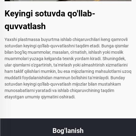
Keyingi sotuvda qo'llab-
quvvatlash
Yaxshi plastmassa buyurtma ishlab chiqaruvchilari keng qamrovli
sotuvdan keyingi qo'llab-quvvatlashni taqdim etadi. Bunga qismlar
bilan bog'liq muammolar, masalan, o'rnatish, ishlash yoki moslik
muammolari yuzaga kelganda texnik yordam kiradi. Shuningdek,
ular qismlarni o'zgartirish, ta'mirlash yoki almashtirish xizmatlarini
ham taklif qilishlari mumkin, bu esa mijozlarning mahsulotlarni uzoq
muddatli foydalanishidan mamnun bo'lishini ta'minlaydi. Bunday
sotuvdan keyingi qo'llab-quvvatlash mijozlar bilan mustahkam
munosabatlarni yaratadi va ishlab chiqaruvchining taqdim
etayotgan umumiy qiymatini oshiradi.
Bog'lanish