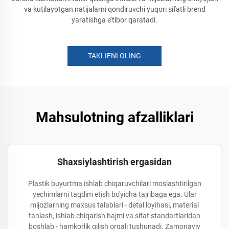
va kutilayotgan natijalarni qondiruvchi yuqori sifatli brend
yaratishga e'tibor qaratadi.
TAKLIFNI OLING
Mahsulotning afzalliklari
Shaxsiylashtirish ergasidan
Plastik buyurtma ishlab chiqaruvchilari moslashtirilgan
yechimlarni taqdim etish bo'yicha tajribaga ega. Ular
mijozlarning maxsus talablari - detal loyihasi, material
tanlash, ishlab chiqarish hajmi va sifat standartlaridan
boshlab - hamkorlik qilish orqali tushunadi. Zamonaviy