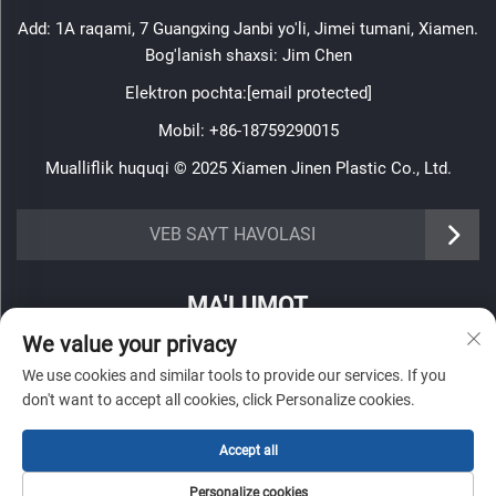
Add: 1A raqami, 7 Guangxing Janbi yo'li, Jimei tumani, Xiamen.
Bog'lanish shaxsi: Jim Chen
Elektron pochta:
[email protected]
Mobil:
+86-18759290015
Mualliflik huquqi © 2025 Xiamen Jinen Plastic Co., Ltd.
https://www.jinenplastic.com/service
VEB SAYT HAVOLASI
https://www.jinenplastic.com/our-company
MA'LUMOT
https://www.jinenplastic.com/solution
We value your privacy
Haftalik axborotnomamizni olish uchun roʻyxatdan oʻting
https://www.jinenplastic.com/projects
We use cookies and similar tools to provide our services. If you
don't want to accept all cookies, click Personalize cookies.
https://www.jinenplastic.com/news
https://www.jinenplastic.com/contact-us
Accept all
Yuborish
Personalize cookies