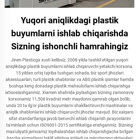
Yuqori aniqlikdagi plastik
buyumlarni ishlab chiqarishda
Sizning ishonchli hamrahingiz
Jinen Plasticga xush kelibsiz, 2008-yilda tashkil etilgan yuqori
aniqlikdagi plastik buyumlarni ishlab chiqaruvchi yetakchi korxona.
15 yildan ortiq tajriba tushgan sohada, biz sport jihozlari
aksessuarlari, turli plastik shablonlar va ABS plastik qismlar hamda
boshqa keng doiradagi plastik mahsulotlarni ishlab chiqarishga
ixtisoslashganmiz. Xiamen shahrida joylashgan bizning zamonaviy
korxonamiz 11,506 kvadrat metr maydonni qamrab olgan bo'lib,
unda 20 ta ilg'or plastik buyumlarni shakllantiruvchi mashinalar va
aniqlik shablonlarini ishlab chiqaruvchi jihozlar mavjud. Biz xalqaro
sifat standartlariga javob beruvchi ishlab chiqarish jarayonlarini
ta'minlash uchun ISO9001-2015 sertifikatiga erishganmiz. Bizning
mas'uliyatli jamoamiz loyihalashdan ishlab chiqarishgacha bo'lgan
barcha xizmatlarni taklif qilishga intiladi va mijozlarning ehtiyojlari