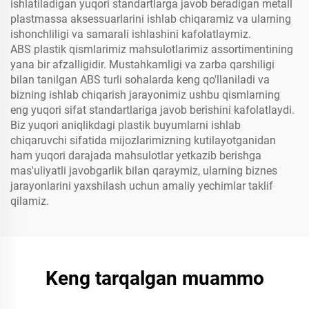
ishlatiladigan yuqori standartlarga javob beradigan metall
plastmassa aksessuarlarini ishlab chiqaramiz va ularning
ishonchliligi va samarali ishlashini kafolatlaymiz.
ABS plastik qismlarimiz mahsulotlarimiz assortimentining
yana bir afzalligidir. Mustahkamligi va zarba qarshiligi
bilan tanilgan ABS turli sohalarda keng qo'llaniladi va
bizning ishlab chiqarish jarayonimiz ushbu qismlarning
eng yuqori sifat standartlariga javob berishini kafolatlaydi.
Biz yuqori aniqlikdagi plastik buyumlarni ishlab
chiqaruvchi sifatida mijozlarimizning kutilayotganidan
ham yuqori darajada mahsulotlar yetkazib berishga
mas'uliyatli javobgarlik bilan qaraymiz, ularning biznes
jarayonlarini yaxshilash uchun amaliy yechimlar taklif
qilamiz.
Keng tarqalgan muammo