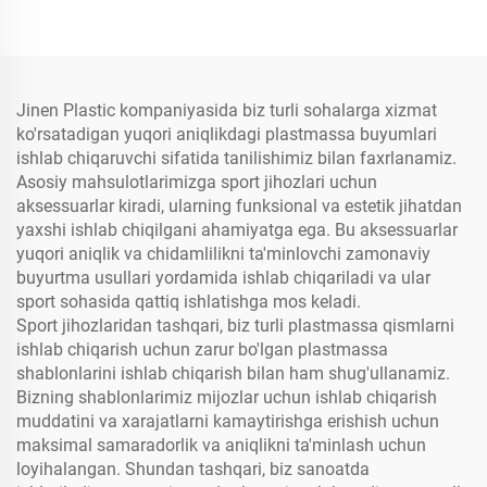
Jinen Plastic kompaniyasida biz turli sohalarga xizmat
ko'rsatadigan yuqori aniqlikdagi plastmassa buyumlari
ishlab chiqaruvchi sifatida tanilishimiz bilan faxrlanamiz.
Asosiy mahsulotlarimizga sport jihozlari uchun
aksessuarlar kiradi, ularning funksional va estetik jihatdan
yaxshi ishlab chiqilgani ahamiyatga ega. Bu aksessuarlar
yuqori aniqlik va chidamlilikni ta'minlovchi zamonaviy
buyurtma usullari yordamida ishlab chiqariladi va ular
sport sohasida qattiq ishlatishga mos keladi.
Sport jihozlaridan tashqari, biz turli plastmassa qismlarni
ishlab chiqarish uchun zarur bo'lgan plastmassa
shablonlarini ishlab chiqarish bilan ham shug'ullanamiz.
Bizning shablonlarimiz mijozlar uchun ishlab chiqarish
muddatini va xarajatlarni kamaytirishga erishish uchun
maksimal samaradorlik va aniqlikni ta'minlash uchun
loyihalangan. Shundan tashqari, biz sanoatda