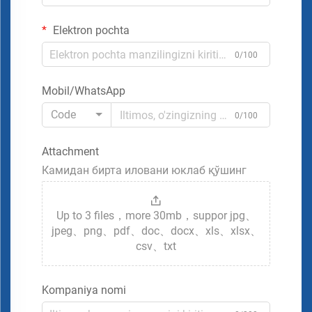
Elektron pochta
0/100
Mobil/WhatsApp
Code
0/100
Attachment
Камидан бирта иловани юклаб қўшинг
Up to 3 files，more 30mb，suppor jpg、
jpeg、png、pdf、doc、docx、xls、xlsx、
csv、txt
Kompaniya nomi