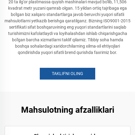
20 ta ilg'or plastmassa quyish mashinalari mavjud bo'lib, 11,506
kvadrat metr yuzani qamrab olgan. 15 yildan ortiq tajribaga ega
bo'lgan biz xalqaro standartlarga javob beruvchi yuqori sifatli
mahsulotlarni yetkazib berishga qaratilganz. Bizning ISO9001-2015
sertifikati sifat boshqaruvining eng yuqori standartlarini saqlab
turishimizni kafolatlaydi va loyihalashdan ishlab chiqarishgacha
bo'lgan barcha xizmatlarni taklif qilamiz. Tibbiy soha hamda
boshqa sohalardagi xaridorchilarning xilma-xil ehtiyojlari
qondirishda yuqori sifatli brend qurishda faxrimiz bor.
TAKLIFNI OLING
Mahsulotning afzalliklari