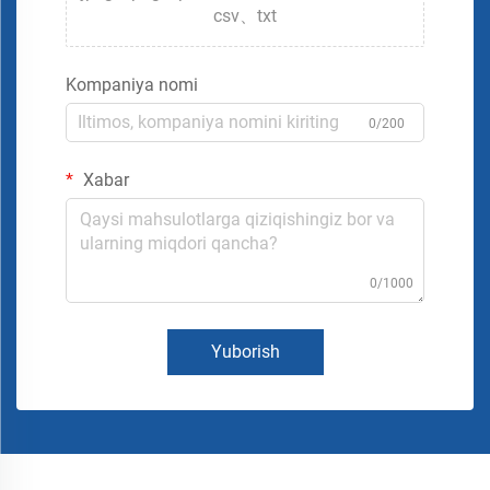
csv、txt
Kompaniya nomi
0/200
Xabar
0/1000
Yuborish