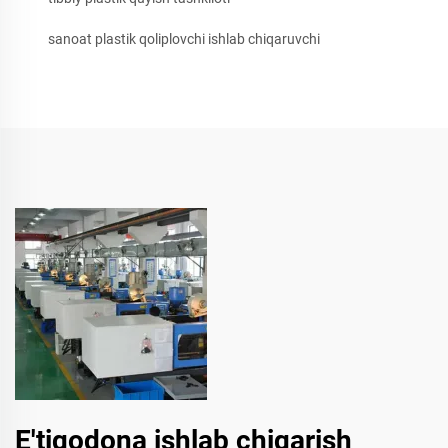
sanoat plastik qoliplovchi ishlab chiqaruvchi
E'tiqodona ishlab chiqarish