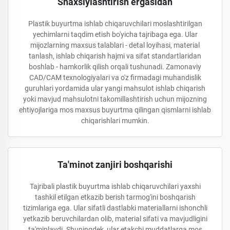
Shaxsiylashtirish ergasidan
Plastik buyurtma ishlab chiqaruvchilari moslashtirilgan
yechimlarni taqdim etish bo'yicha tajribaga ega. Ular
mijozlarning maxsus talablari - detal loyihasi, material
tanlash, ishlab chiqarish hajmi va sifat standartlaridan
boshlab - hamkorlik qilish orqali tushunadi. Zamonaviy
CAD/CAM texnologiyalari va o'z firmadagi muhandislik
guruhlari yordamida ular yangi mahsulot ishlab chiqarish
yoki mavjud mahsulotni takomillashtirish uchun mijozning
ehtiyojlariga mos maxsus buyurtma qilingan qismlarni ishlab
chiqarishlari mumkin.
Ta'minot zanjiri boshqarishi
Tajribali plastik buyurtma ishlab chiqaruvchilari yaxshi
tashkil etilgan etkazib berish tarmog'ini boshqarish
tizimlariga ega. Ular sifatli dastlabki materiallarni ishonchli
yetkazib beruvchilardan olib, material sifati va mavjudligini
ta'minlaydi. Shuningdek, ular etakchi muddatlarga mos