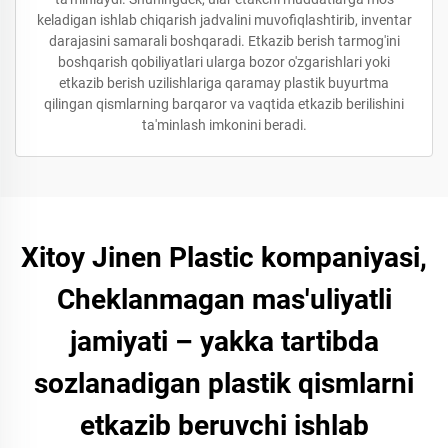
keladigan ishlab chiqarish jadvalini muvofiqlashtirib, inventar
darajasini samarali boshqaradi. Etkazib berish tarmog'ini
boshqarish qobiliyatlari ularga bozor o'zgarishlari yoki
etkazib berish uzilishlariga qaramay plastik buyurtma
qilingan qismlarning barqaror va vaqtida etkazib berilishini
ta'minlash imkonini beradi.
Xitoy Jinen Plastic kompaniyasi,
Cheklanmagan mas'uliyatli
jamiyati – yakka tartibda
sozlanadigan plastik qismlarni
etkazib beruvchi ishlab