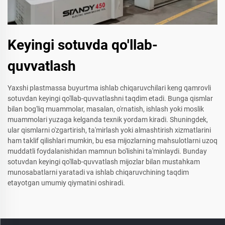
Keyingi sotuvda qo'llab-
quvvatlash
Yaxshi plastmassa buyurtma ishlab chiqaruvchilari keng qamrovli
sotuvdan keyingi qo'llab-quvvatlashni taqdim etadi. Bunga qismlar
bilan bog'liq muammolar, masalan, o'rnatish, ishlash yoki moslik
muammolari yuzaga kelganda texnik yordam kiradi. Shuningdek,
ular qismlarni o'zgartirish, ta'mirlash yoki almashtirish xizmatlarini
ham taklif qilishlari mumkin, bu esa mijozlarning mahsulotlarni uzoq
muddatli foydalanishidan mamnun bo'lishini ta'minlaydi. Bunday
sotuvdan keyingi qo'llab-quvvatlash mijozlar bilan mustahkam
munosabatlarni yaratadi va ishlab chiqaruvchining taqdim
etayotgan umumiy qiymatini oshiradi.