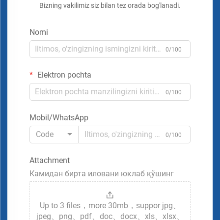
Bizning vakilimiz siz bilan tez orada bog'lanadi.
Nomi
0/100
Elektron pochta
0/100
Mobil/WhatsApp
Code
0/100
Attachment
Камидан бирта иловани юклаб қўшинг
Up to 3 files，more 30mb，suppor jpg、
jpeg、png、pdf、doc、docx、xls、xlsx、