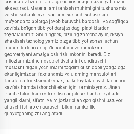
boshqaruv tizimini amalga oshirishdagi mas'uliyatimizni
aks ettiradi. Materiallarni tanlash muhimligini tushunamiz
va shu sababli bizgi sog'liqni saqlash sohasidagi
me'yorida talablarga javob beruvchi, bardoshli va sog'liqqa
xavfsiz bo'lgan tibbiyot darajasidagi plastiklardan
foydalanamiz. Shuningdek, bizning zamonaviy injeksiya
shakllash texnologiyamiz bizga tibbiyot sohasi uchun
muhim bo'lgan aniq o'lchamlarni va murakkab
geometriyani amalga oshirish imkonini beradi. Biz
mijozlarimizning noyob ehtiyojlarini qondiruvchi
moslashtirilgan yechimlarni taqdim etish qobiliyatiga ega
ekanligimizdan faxrlanamiz va ularning mahsulotlari
faqatgina funktsional emas, balki foydalanuvchilar uchun
xavfsiz hamda ishonchli ekanligini ta'minlaymiz. Jinen
Plastic bilan hamkorlik qilish orqali siz har bir loyihada
yangiliklarni, sifatni va mijozlar bilan qoniqishni ustuvor
qiluvchi ishlab chiqaruvchi bilan hamkorlik
qilayotganingizni anglatadi.