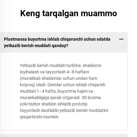
Keng tarqalgan muammo
Plastmassa buyurtma ishlab chiqaruvchi uchun odatda
yetkazib berish muddati qanday?
Yetkazib berish muddati turlicha: shablonni
loyihalash va tayyorlash 4–8 haftani
(murakkab shablonlar uchun undan ham
ko'proq) oladi. Qismlar uchun ishlab chiqarish
muddati 1–4 hafta, buyurtma hajmi va
murakkabligiga qarab o'zgaradi. 3D bosma
yoki tezkor shablon ishlatib prototip
tayyorlash dastlabki yetkazib berish muddatini
qisqartirishi mumkin.