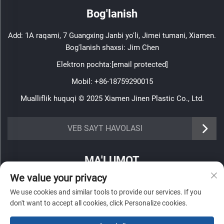
Bog'lanish
Add: 1A raqami, 7 Guangxing Janbi yo'li, Jimei tumani, Xiamen.
Bog'lanish shaxsi: Jim Chen
Elektron pochta:
[email protected]
Mobil:
+86-18759290015
Mualliflik huquqi © 2025 Xiamen Jinen Plastic Co., Ltd.
https://www.jinenplastic.com/service
VEB SAYT HAVOLASI
https://www.jinenplastic.com/our-company
MA'LUMOT
https://www.jinenplastic.com/solution
We value your privacy
Haftalik axborotnomamizni olish uchun roʻyxatdan oʻting
https://www.jinenplastic.com/projects
We use cookies and similar tools to provide our services. If you
don't want to accept all cookies, click Personalize cookies.
https://www.jinenplastic.com/news