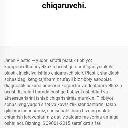
chiqaruvchi.
Jinen Plastic — yuqori sifatli plastik tibbiyot
komponentlarini yetkazib berishga qaratilgan yetakchi
plastik injeksiya ishlab chiqaruvchisidir. Plastik shakllash
sohasidagi keng tajribamiz tufayli biz tibbiy asboblar,
diagnostik uskunalar uchun korpuslar va dorilarni yetkazib
berish tizimlari hamda boshqa tibbiyot asboblari va
aksessuarlarini ishlab chiqarishimiz mumkin. Tibbiyot
sohasi eng yuqori sifat va xavfsizlik standartlarini talab
qilishini tushunamiz, shu sababli ham bizning ishlab
chiqarish jarayonlarimiz qat'iy xalqaro me'yorida amalga
oshiriladi. Bizning ISO9001-2015 sertifikati sifatli