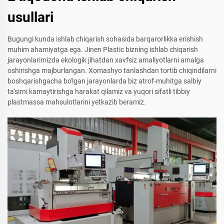
usullari
Bugungi kunda ishlab chiqarish sohasida barqarorlikka erishish
muhim ahamiyatga ega. Jinen Plastic bizning ishlab chiqarish
jarayonlarimizda ekologik jihatdan xavfsiz amaliyotlarni amalga
oshirishga majburlangan. Xomashyo tanlashdan tortib chiqindilarni
boshqarishgacha bo'lgan jarayonlarda biz atrof-muhitga salbiy
ta'sirni kamaytirishga harakat qilamiz va yuqori sifatli tibbiy
plastmassa mahsulotlarini yetkazib beramiz.