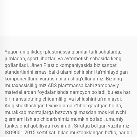
Yuqori aniqlikdagi plastmassa qismlar turli sohalarda,
jumladan, sport jihozlari va avtomotish sohasida keng
qo'llaniladi. Jinen Plastic kompaniyasida biz sanoat
standartlarini emas, balki ularni oshirishni ta'minlaydigan
komponentlarni yaratish bilan shug'ullanamiz. Bizning
mutaxassisliligimiz ABS plastmassa kabi zamonaviy
materiallardan foydalanishda namoyon bo'ladi, bu esa har
bir mahsulotning chidamliligi va ishlashini ta'minlaydi.
Aniq shakllashgan texnikalarga e'tibor qaratgan holda,
murakkab montajlarga bezovta qilmasdan mos keluvchi
qismlarni ishlab chiqarishimiz mumkin bo'ladi, umumiy
funktsional qobiliyatni oshiradi. Sifatga bo'lgan vazifamiz
ISO9001-2015 sertifikati bilan mustahklangan bo'lib, har bir