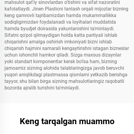
mahsulot qat'iy sinovlardan o'tishini va sifat nazoratini
kafolatlaydi. Jinen Plasticni tanlash orqali mijozlar bizning
keng qamrovli tajribamizdan hamda mukammallikka
sodiqligimizdan foydalanadi va loyihalari muddatida
hamda byudjet doirasida yakunlanishini ta'minlaydi.
Sifatni qo'pol qilmaydigan holda katta partiyali ishlab
chiqarishni amalga oshirish imkoniyati bizni ishlab
chiqarish hajmini samarali kengaytirishni istagan bizneslar
uchun ishonchli hamkor qiladi. Sizga maxsus dizaynlar
yoki standart komponentlar kerak bo'lsa ham, bizning
jamoamiz sizning alohida talablaringizga javob beruvchi
yuqori aniqlikdagi plastmassa qismlarni yetkazib berishga
tayyor, shu bilan birga sizning mahsulotlaringiz raqobatli
bozorda ajralib turishini ta'minlaydi.
Keng tarqalgan muammo