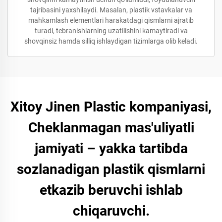
tajribasini yaxshilaydi. Masalan, plastik vstavkalar va
mahkamlash elementlari harakatdagi qismlarni ajratib
turadi, tebranishlarning uzatilishini kamaytiradi va
shovqinsiz hamda silliq ishlaydigan tizimlarga olib keladi.
Xitoy Jinen Plastic kompaniyasi,
Cheklanmagan mas'uliyatli
jamiyati – yakka tartibda
sozlanadigan plastik qismlarni
etkazib beruvchi ishlab
chiqaruvchi.