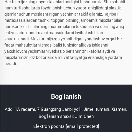
Har bir mijozning noyob talablari borligini tushunamiz. Shu sababli
ham turli sohalarda foydalanish uchun yuqori aniqlikdagi plastik
qismlar uchun moslashtirilgan yechimlar taklif qilamiz. Tajribali
mutaxassislardan tashkil topgan bizning jamoamiz mijozlar bilan
hamkorlik qilib, ularning muammolarini tushunish va ularning aniq
ehtiyojlarini qondiruvchi mahsulotlarni loyihalash bilan
shug'ullanadi. Mazkur mijozga yo'naltirilgan yondashuv orqali biz
faqat mahsulotlarni emas, balki funksionallik va ishlashni
yaxshilovchi yechimlarni yetkazib berishimizni kafolatlaydi va
mijozlarimizni o'z bozorlarida muvaffaqiyatga erishishga yordam
beradi.
Bog'lanish
Add: 1A raqami, 7 Guangxing Janbi yo'li, Jimei tumani, Xiamen.
Bog'lanish shaxsi: Jim Chen
Elektron pochta:
[email protected]