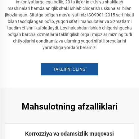
imkoniyatlarga ega bo'lib, 20 ta ilg'or injektsiya shakllash
mashinalari hamda aniqlik shakl ishlab chiqarish uskunalari bilan
jihozlangan. Sifatga bo'lgan mas'uliyatimiz ISO9001-2015 sertifikati
bilan tasdiqlangan bo'lib, yuqori sifatli mahsulotlar va xizmatlarni
taqdim etishni kafolatlaydi. Loyihalashdan ishlab chiqarishgacha
bo'lgan barcha xizmatlarni taklif qilish orqali mijozlarimizning turli
ehtiyojlarini qondiramiz va ularning yuqori sifatli brendlarini
yaratishga yordam beramiz.
TAKLIFNI OLING
Mahsulotning afzalliklari
Korrozziya va odamsizlik muqovasi