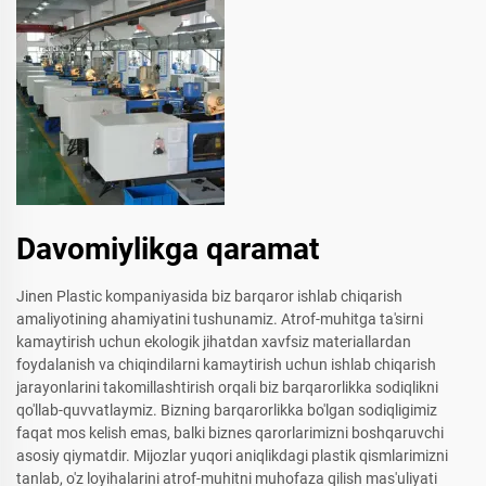
Davomiylikga qaramat
Jinen Plastic kompaniyasida biz barqaror ishlab chiqarish
amaliyotining ahamiyatini tushunamiz. Atrof-muhitga ta'sirni
kamaytirish uchun ekologik jihatdan xavfsiz materiallardan
foydalanish va chiqindilarni kamaytirish uchun ishlab chiqarish
jarayonlarini takomillashtirish orqali biz barqarorlikka sodiqlikni
qo'llab-quvvatlaymiz. Bizning barqarorlikka bo'lgan sodiqligimiz
faqat mos kelish emas, balki biznes qarorlarimizni boshqaruvchi
asosiy qiymatdir. Mijozlar yuqori aniqlikdagi plastik qismlarimizni
tanlab, o'z loyihalarini atrof-muhitni muhofaza qilish mas'uliyati