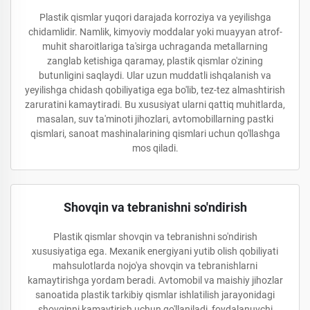
Plastik qismlar yuqori darajada korroziya va yeyilishga
chidamlidir. Namlik, kimyoviy moddalar yoki muayyan atrof-
muhit sharoitlariga ta'sirga uchraganda metallarning
zanglab ketishiga qaramay, plastik qismlar o'zining
butunligini saqlaydi. Ular uzun muddatli ishqalanish va
yeyilishga chidash qobiliyatiga ega bo'lib, tez-tez almashtirish
zaruratini kamaytiradi. Bu xususiyat ularni qattiq muhitlarda,
masalan, suv ta'minoti jihozlari, avtomobillarning pastki
qismlari, sanoat mashinalarining qismlari uchun qo'llashga
mos qiladi.
Shovqin va tebranishni so'ndirish
Plastik qismlar shovqin va tebranishni so'ndirish
xususiyatiga ega. Mexanik energiyani yutib olish qobiliyati
mahsulotlarda nojo'ya shovqin va tebranishlarni
kamaytirishga yordam beradi. Avtomobil va maishiy jihozlar
sanoatida plastik tarkibiy qismlar ishlatilish jarayonidagi
shovqinni kamaytirish uchun qo'llaniladi, foydalanuvchi