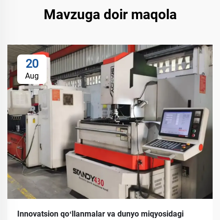
Mavzuga doir maqola
20
Aug
Innovatsion qoʻllanmalar va dunyo miqyosidagi