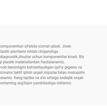
 komponentlari sifatida xizmat qiladi. Jinen
plastik qismlarni ishlab chiqarishga
 diagnostik jihozlar uchun komponentlar kiradi. Biz
gi plastik materiallardan foydalanamiz.
vob bersinligini kafolatlaydigan qat'iy gigiena va
zmatni taklif qilish orqali mijozlar bilan muloqotni
atamiz. Keng tajriba va a'lo sifatga sodiqlik orqali
morlarning sog'liqini yaxshilashga intilamiz.