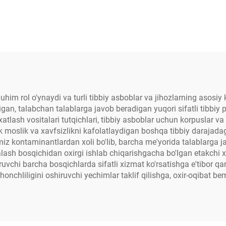
him rol o'ynaydi va turli tibbiy asboblar va jihozlarning asosiy
igan, talabchan talablarga javob beradigan yuqori sifatli tibbiy 
tlash vositalari tutqichlari, tibbiy asboblar uchun korpuslar va
k moslik va xavfsizlikni kafolatlaydigan boshqa tibbiy darajada
miz kontaminantlardan xoli bo'lib, barcha me'yorida talablarga ja
lash bosqichidan oxirgi ishlab chiqarishgacha bo'lgan etakchi xi
ruvchi barcha bosqichlarda sifatli xizmat ko'rsatishga e'tibor qar
honchliligini oshiruvchi yechimlar taklif qilishga, oxir-oqibat be