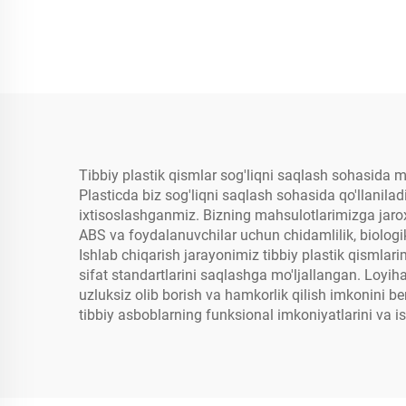
Tibbiy plastik qismlar sog'liqni saqlash sohasida mu
Plasticda biz sog'liqni saqlash sohasida qo'llanilad
ixtisoslashganmiz. Bizning mahsulotlarimizga jaroхa
ABS va foydalanuvchilar uchun chidamlilik, biologi
Ishlab chiqarish jarayonimiz tibbiy plastik qismlari
sifat standartlarini saqlashga mo'ljallangan. Loyiha
uzluksiz olib borish va hamkorlik qilish imkonini be
tibbiy asboblarning funksional imkoniyatlarini va is