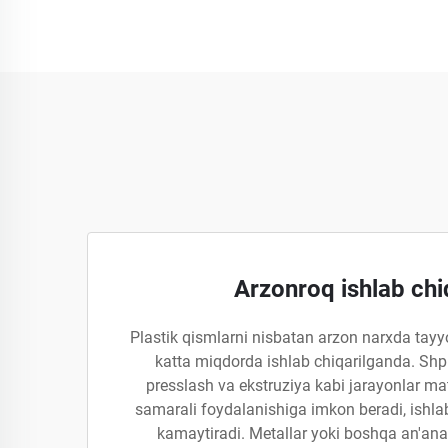
Arzonroq ishlab chi
Plastik qismlarni nisbatan arzon narxda tay
katta miqdorda ishlab chiqarilganda. Shpr
presslash va ekstruziya kabi jarayonlar ma
samarali foydalanishiga imkon beradi, ishlab
kamaytiradi. Metallar yoki boshqa an'anav