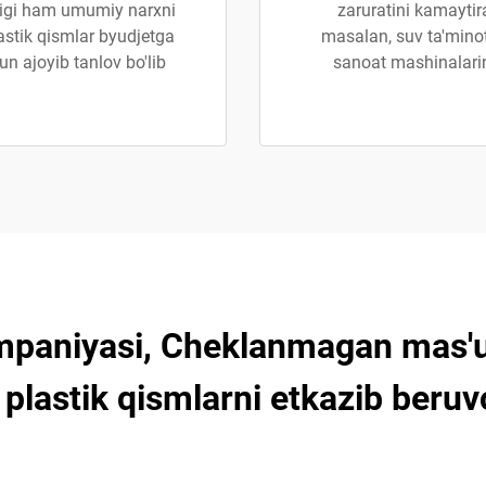
ligi ham umumiy narxni
zaruratini kamaytir
lastik qismlar byudjetga
masalan, suv ta'minoti
n ajoyib tanlov bo'lib
sanoat mashinalarin
mpaniyasi, Cheklanmagan mas'ul
plastik qismlarni etkazib beruv