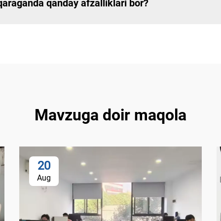
qaraganda qanday afzalliklari bor?
Mavzuga doir maqola
20
Aug