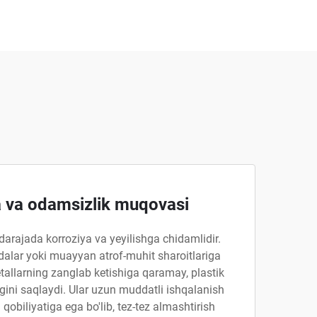
a va odamsizlik muqovasi
darajada korroziya va yeyilishga chidamlidir.
alar yoki muayyan atrof-muhit sharoitlariga
tallarning zanglab ketishiga qaramay, plastik
igini saqlaydi. Ular uzun muddatli ishqalanish
qobiliyatiga ega bo'lib, tez-tez almashtirish