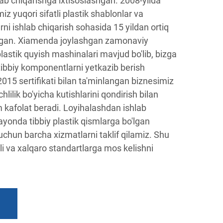
hlab chiqarishga ixtisoslashgan. 2008-yilda
z yuqori sifatli plastik shablonlar va
i ishlab chiqarish sohasida 15 yildan ortiq
tirgan. Xiamenda joylashgan zamonaviy
lastik quyish mashinalari mavjud bo'lib, bizga
tibbiy komponentlarni yetkazib berish
015 sertifikati bilan ta'minlangan biznesimiz
hlilik bo'yicha kutishlarini qondirish bilan
m kafolat beradi. Loyihalashdan ishlab
ayonda tibbiy plastik qismlarga bo'lgan
 uchun barcha xizmatlarni taklif qilamiz. Shu
chli va xalqaro standartlarga mos kelishni