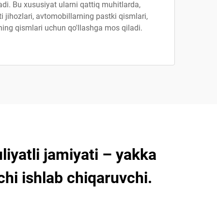
adi. Bu xususiyat ularni qattiq muhitlarda,
 jihozlari, avtomobillarning pastki qismlari,
ing qismlari uchun qo'llashga mos qiladi.
iyatli jamiyati – yakka
chi ishlab chiqaruvchi.