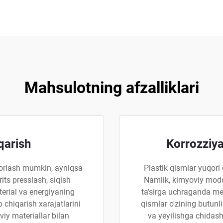
Mahsulotning afzalliklari
qarish
Korrozziy
yorlash mumkin, ayniqsa
Plastik qismlar yuqori 
its presslash, siqish
Namlik, kimyoviy modd
terial va energiyaning
ta'sirga uchraganda me
 chiqarish xarajatlarini
qismlar o'zining butunl
iy materiallar bilan
va yeyilishga chidash 