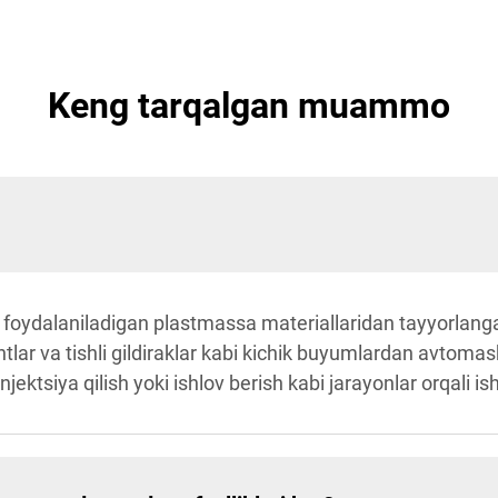
Keng tarqalgan muammo
 foydalaniladigan plastmassa materiallaridan tayyorlanga
intlar va tishli gildiraklar kabi kichik buyumlardan avtoma
jektsiya qilish yoki ishlov berish kabi jarayonlar orqali ish