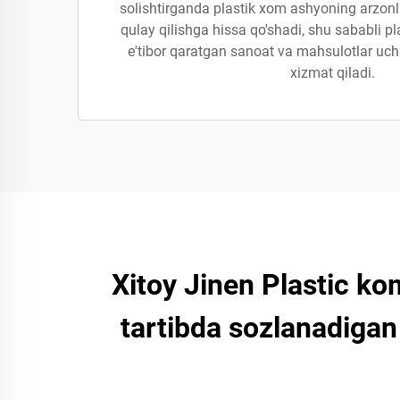
solishtirganda plastik xom ashyoning arzon
qulay qilishga hissa qo'shadi, shu sababli p
e'tibor qaratgan sanoat va mahsulotlar uchu
xizmat qiladi.
Xitoy Jinen Plastic ko
tartibda sozlanadigan 