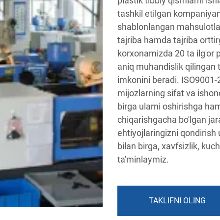
plastik tibbiy qismlarni is
tashkil etilgan kompaniyami
shablonlangan mahsulotlarn
tajriba hamda tajriba ort
korxonamizda 20 ta ilg'or p
aniq muhandislik qilingan 
imkonini beradi. ISO9001-2
mijozlarning sifat va ishonc
birga ularni oshirishga ha
chiqarishgacha bo'lgan jar
ehtiyojlaringizni qondirish
bilan birga, xavfsizlik, ku
ta'minlaymiz.
TAKLIFNI OLING