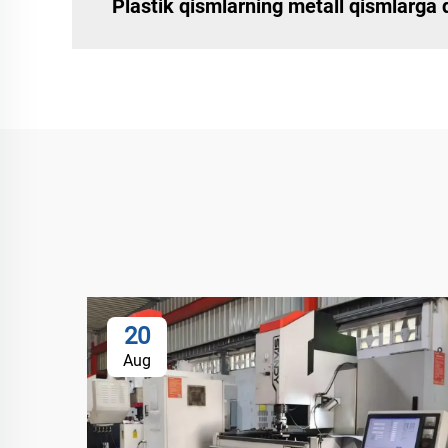
Plastik qismlarning metall qismlarga 
20
Aug