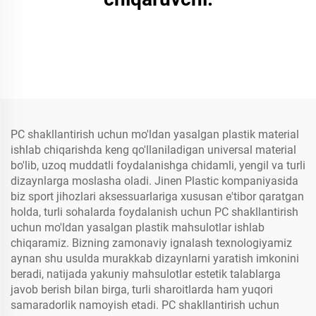
PC shakllantirish uchun mo'ldan yasalgan plastik material
ishlab chiqarishda keng qo'llaniladigan universal material
bo'lib, uzoq muddatli foydalanishga chidamli, yengil va turli
dizaynlarga moslasha oladi. Jinen Plastic kompaniyasida
biz sport jihozlari aksessuarlariga xususan e'tibor qaratgan
holda, turli sohalarda foydalanish uchun PC shakllantirish
uchun mo'ldan yasalgan plastik mahsulotlar ishlab
chiqaramiz. Bizning zamonaviy ignalash texnologiyamiz
aynan shu usulda murakkab dizaynlarni yaratish imkonini
beradi, natijada yakuniy mahsulotlar estetik talablarga
javob berish bilan birga, turli sharoitlarda ham yuqori
samaradorlik namoyish etadi. PC shakllantirish uchun