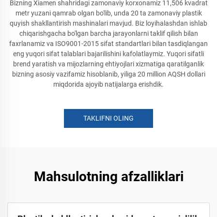
Bizning Xiamen shahridagi zamonaviy korxonamiz 11,506 kvadrat
metr yuzani qamrab olgan bo'lib, unda 20 ta zamonaviy plastik
quyish shakllantirish mashinalari mavjud. Biz loyihalashdan ishlab
chiqarishgacha bo'lgan barcha jarayonlarni taklif qilish bilan
faxrlanamiz va ISO9001-2015 sifat standartlari bilan tasdiqlangan
eng yuqori sifat talablari bajarilishini kafolatlaymiz. Yuqori sifatli
brend yaratish va mijozlarning ehtiyojlari xizmatiga qaratilganlik
bizning asosiy vazifamiz hisoblanib, yiliga 20 million AQSH dollari
miqdorida ajoyib natijalarga erishdik.
TAKLIFNI OLING
Mahsulotning afzalliklari