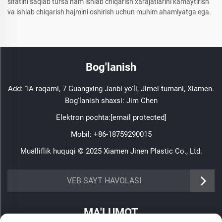
sifatini saqlab tursa ham ishlab chiqarish xarajatlarini kamaytirish
va ishlab chiqarish hajmini oshirish uchun muhim ahamiyatga ega.
Bog'lanish
Add: 1A raqami, 7 Guangxing Janbi yo'li, Jimei tumani, Xiamen.
Bog'lanish shaxsi: Jim Chen
Elektron pochta:
[email protected]
Mobil:
+86-18759290015
Mualliflik huquqi © 2025 Xiamen Jinen Plastic Co., Ltd.
https://www.jinenplastic.com/service
VEB SAYT HAVOLASI
https://www.jinenplastic.com/our-company
MA'LUMOT
https://www.jinenplastic.com/solution