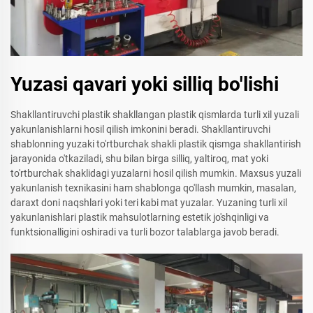
Yuzasi qavari yoki silliq bo'lishi
Shakllantiruvchi plastik shakllangan plastik qismlarda turli xil yuzali
yakunlanishlarni hosil qilish imkonini beradi. Shakllantiruvchi
shablonning yuzaki to'rtburchak shakli plastik qismga shakllantirish
jarayonida o'tkaziladi, shu bilan birga silliq, yaltiroq, mat yoki
to'rtburchak shaklidagi yuzalarni hosil qilish mumkin. Maxsus yuzali
yakunlanish texnikasini ham shablonga qo'llash mumkin, masalan,
daraxt doni naqshlari yoki teri kabi mat yuzalar. Yuzaning turli xil
yakunlanishlari plastik mahsulotlarning estetik jo'shqinligi va
funktsionalligini oshiradi va turli bozor talablarga javob beradi.