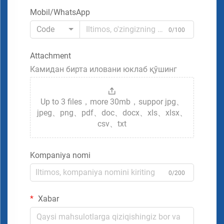
Mobil/WhatsApp
Code
0/100
Attachment
Камидан бирта иловани юклаб қўшинг
Up to 3 files，more 30mb，suppor jpg、
jpeg、png、pdf、doc、docx、xls、xlsx、
csv、txt
Kompaniya nomi
0/200
Xabar