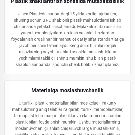
Plastik shakllantirish sohasida mutaxassislilik
Jinen Plasticda sanoatdagi 15 yildan ortiq tajriba bor,
shuning uchun u PC shablonli plastik mahsulotlarni ishlab
chiqarishda yetakchi hisoblanadi. Malakali mutaxassislari
yuqori texnologiyalarni qo'llash va aniq jihozlardan
foydalanish orqali har bir mahsulot qat'iy sifat standartlariga
javob berishini ta'minlaydi. Keng doim bilimlari orqali
mijozlarning noyob talablari asosida moslashtirilgan
yechimlarni taklif qilishimiz mumkin, shu bilan plastik
shablon sanoatida ishonchli sherik bo'lib xizmat qilamiz.
Materialga moslashuvchanlik
U turli xil plastik materiallar bilan mos keladi. Yakuniy
mahsulotning aniq talablariга qarab, turli xil termoplastiklar,
termoplastik bo'lmagan plastiklar va elastomerlar shablon
plastik bilan foydalanish mumkin. Ushbu materiallarning
moslanuvchanligi ishlab chiqaruvchilarga mustahkamlik,
issiqlikqa chidamlilik, kimyoviy moddalarga chidamlilik va