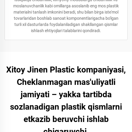
moslanuvchanlik kabi omillarga asoslanib eng mos plastik
materialni tanlash imkonini beradi, shu bilan birga iste'mol
tovarlaridan boshlab sanoat komponentlarigacha bo'lgan
turli xil dasturlarda foydalaniladigan shakllangan qismlar
ishlash ehtiyojlari talablarini qondiradi.
Xitoy Jinen Plastic kompaniyasi,
Cheklanmagan mas'uliyatli
jamiyati – yakka tartibda
sozlanadigan plastik qismlarni
etkazib beruvchi ishlab
chiqaruvchi.