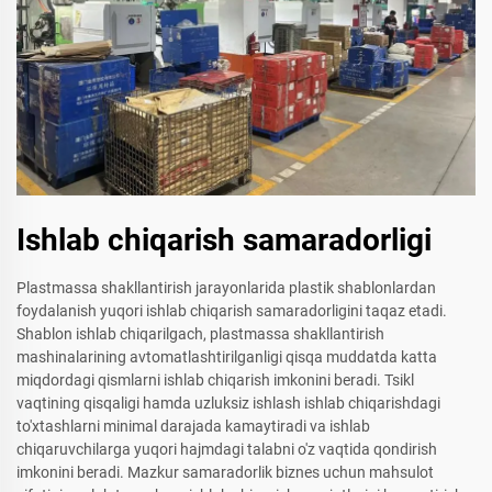
Ishlab chiqarish samaradorligi
Plastmassa shakllantirish jarayonlarida plastik shablonlardan
foydalanish yuqori ishlab chiqarish samaradorligini taqaz etadi.
Shablon ishlab chiqarilgach, plastmassa shakllantirish
mashinalarining avtomatlashtirilganligi qisqa muddatda katta
miqdordagi qismlarni ishlab chiqarish imkonini beradi. Tsikl
vaqtining qisqaligi hamda uzluksiz ishlash ishlab chiqarishdagi
to'xtashlarni minimal darajada kamaytiradi va ishlab
chiqaruvchilarga yuqori hajmdagi talabni o'z vaqtida qondirish
imkonini beradi. Mazkur samaradorlik biznes uchun mahsulot