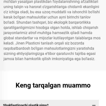
mo'ldan yasalgan plastikdan foydalanishning afzalliklari
uning talqin va harorat o'zgarishlariga chidamli ekanligini
o'z ichiga oladi, bu esa uzoq muddatli va ishonchli bo'lishi
kerak bo'lgan mahsulotlar uchun ayni birinchi tanlov
bo'ladi. Shundan tashqari, biz ekologik barqarorlikka
qaratilganligimizni hisobga olgan holda, ishlab chiqarish
jarayonlarimiz atrof-muhitga hamsezlik qiladi hamda
global standartlar va mijozlar kutilayotgan talablarga mos
keladi. Jinen Plasticni tanlash orqali siz bozorda
raqobatbardosh bo'lgan mahsulotlaringizni yaratishda
sizning ehtiyojlaringizga e'tibor qaratuvchi tajriba egasi
jamoa bilan hamkorlik qilish imkoniyatiga ega bo'lasiz.
Keng tarqalgan muammo
Shakllantiruvchi plastik nima?