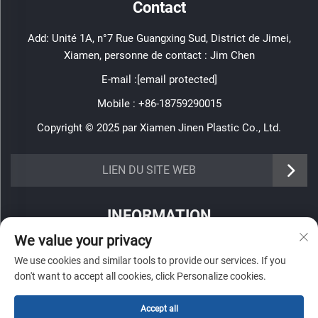
Contact
Add: Unité 1A, n°7 Rue Guangxing Sud, District de Jimei,
Xiamen, personne de contact : Jim Chen
E-mail :
[email protected]
Mobile :
+86-18759290015
Copyright © 2025 par Xiamen Jinen Plastic Co., Ltd.
https://www.jinenplastic.com/service
LIEN DU SITE WEB
https://www.jinenplastic.com/our-company
INFORMATION
https://www.jinenplastic.com/solution
We value your privacy
Inscrivez-vous pour recevoir notre newsletter hebdomadaire
https://www.jinenplastic.com/projects
We use cookies and similar tools to provide our services. If you
don't want to accept all cookies, click Personalize cookies.
https://www.jinenplastic.com/news
https://www.jinenplastic.com/contact-us
Accept all