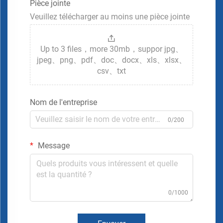
Pièce jointe
Veuillez télécharger au moins une pièce jointe
Up to 3 files，more 30mb，suppor jpg、
jpeg、png、pdf、doc、docx、xls、xlsx、
csv、txt
Nom de l'entreprise
0/200
Message
0/1000