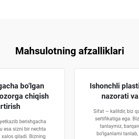
Mahsulotning afzalliklari
gacha bo'lgan
Ishonchli plast
bozorga chiqish
nazorati va
tirish
Sifat — kalitdir, biz 
sertifikatiga ega. Bi
 yetkazib berishgacha
tanlaymiz, barqar
u esa sizni bir nechta
bo'lganlarni tanla
 xalos qiladi. Bizning