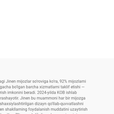
i Jinen mijozlar so'roviga ko'ra, 92% mijozlarni
cha bo'lgan barcha xizmatlarni taklif etishi —
ish imkonini beradi. 2024-yilda KOB ishlab
kurashayotir. Jinen bu muammoni har bir mijozga
shaxsiylashtirilgan dizayn qo'llab-quvvatlashni
nen shakllarning foydalanish muddatini uzaytirish