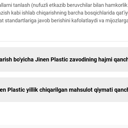
larni tanlash (nufuzli etkazib beruvchilar bilan hamkorlik q
ish kabi ishlab chiqarishning barcha bosqichlarida qat'iy 
ifat standartlariga javob berishini kafolatlaydi va mijozla
qarish bo'yicha Jinen Plastic zavodining hajmi qanc
inen Plastic yillik chiqarilgan mahsulot qiymati qan