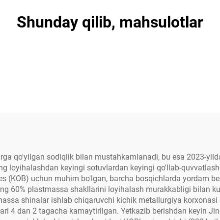
Shunday qilib, mahsulotlar
rga qo'yilgan sodiqlik bilan mustahkamlanadi, bu esa 2023-yildag
 loyihalashdan keyingi sotuvlardan keyingi qo'llab-quvvatlashga
znes (KOB) uchun muhim bo'lgan, barcha bosqichlarda yordam ber
ning 60% plastmassa shakllarini loyihalash murakkabligi bilan 
massa shinalar ishlab chiqaruvchi kichik metallurgiya korxonasi 
hlari 4 dan 2 tagacha kamaytirilgan. Yetkazib berishdan keyin Ji