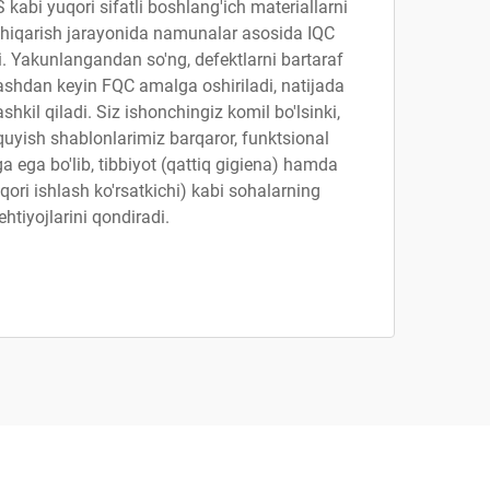
abi yuqori sifatli boshlang'ich materiallarni
chiqarish jarayonida namunalar asosida IQC
. Yakunlangandan so'ng, defektlarni bartaraf
shdan keyin FQC amalga oshiriladi, natijada
ashkil qiladi. Siz ishonchingiz komil bo'lsinki,
uyish shablonlarimiz barqaror, funktsional
 ega bo'lib, tibbiyot (qattiq gigiena) hamda
ori ishlash ko'rsatkichi) kabi sohalarning
ehtiyojlarini qondiradi.