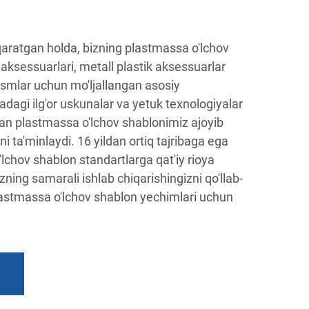
 qaratgan holda, bizning plastmassa o'lchov
 aksessuarlari, metall plastik aksessuarlar
mlar uchun mo'ljallangan asosiy
adagi ilg'or uskunalar va yetuk texnologiyalar
gan plastmassa o'lchov shablonimiz ajoyib
kni ta'minlaydi. 16 yildan ortiq tajribaga ega
o'lchov shablon standartlarga qat'iy rioya
izning samarali ishlab chiqarishingizni qo'llab-
lastmassa o'lchov shablon yechimlari uchun