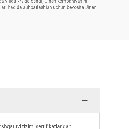
da yiliga 7% ga oshdi) Jinen kompaniyasini
ntlari haqida suhbatlashish uchun bevosita Jinen
shqaruvi tizimi sertifikatlaridan