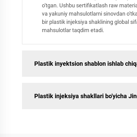
o'tgan. Ushbu sertifikatlash raw material
va yakuniy mahsulotlarni sinovdan o'tkaz
bir plastik injeksiya shaklining global s
mahsulotlar taqdim etadi.
Plastik inyektsion shablon ishlab chi
Plastik injeksiya shakllari bo'yicha J