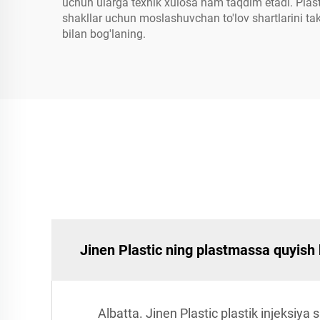
uchun ularga texnik xulosa ham taqdim etadi. Plas
shakllar uchun moslashuvchan to'lov shartlarini tak
bilan bog'laning.
Jinen Plastic ning plastmassa quyish k
Albatta. Jinen Plastic plastik injeksiya 