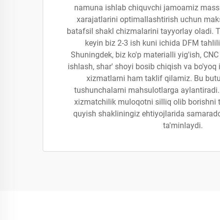
namuna ishlab chiquvchi jamoamiz massa
xarajatlarini optimallashtirish uchun mak
batafsil shakl chizmalarini tayyorlay oladi.
keyin biz 2-3 ish kuni ichida DFM tahlil
Shuningdek, biz ko'p materialli yig'ish, CNC bi
ishlash, shar' shoyi bosib chiqish va bo'yoq 
xizmatlarni ham taklif qilamiz. Bu but
tushunchalarni mahsulotlarga aylantiradi
xizmatchilik muloqotni silliq olib borishni 
quyish shakliningiz ehtiyojlarida samarado
ta'minlaydi.