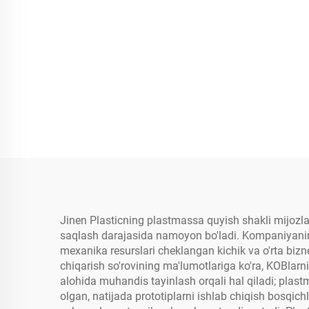
Jinen Plasticning plastmassa quyish shakli mijozla
saqlash darajasida namoyon bo'ladi. Kompaniyaning
mexanika resurslari cheklangan kichik va o'rta bi
chiqarish so'rovining ma'lumotlariga ko'ra, KOBlar
alohida muhandis tayinlash orqali hal qiladi; plast
olgan, natijada prototiplarni ishlab chiqish bosqic