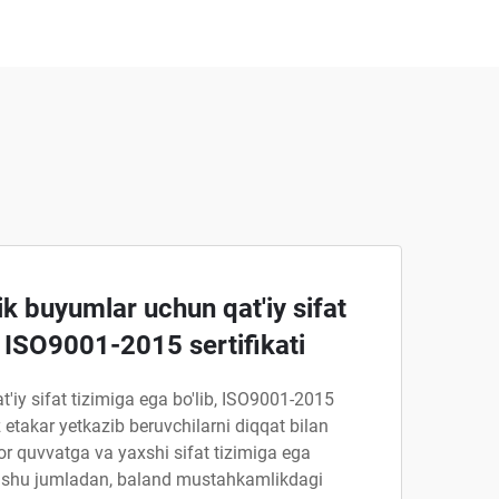
ik buyumlar uchun qat'iy sifat
 ISO9001-2015 sertifikati
qat'iy sifat tizimiga ega bo'lib, ISO9001-2015
z etakar yetkazib beruvchilarni diqqat bilan
or quvvatga va yaxshi sifat tizimiga ega
b, shu jumladan, baland mustahkamlikdagi