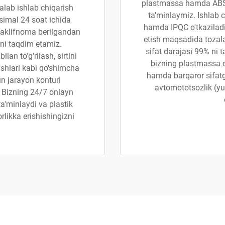
plastmassa hamda ABS k
lab ishlab chiqarish
ta'minlaymiz. Ishlab 
simal 24 soat ichida
hamda IPQC o'tkaziladi
 Taklifnoma berilgandan
etish maqsadida tozala
ini taqdim etamiz.
sifat darajasi 99% ni t
lan to'g'rilash, sirtini
bizning plastmassa q
ishlari kabi qo'shimcha
hamda barqaror sifatga
un jarayon konturi
avtomototsozlik (yuq
. Bizning 24/7 onlayn
ta'minlaydi va plastik
rlikka erishishingizni