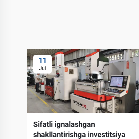
11
Jul
Sifatli ignalashgan
shakllantirishga investitsiya