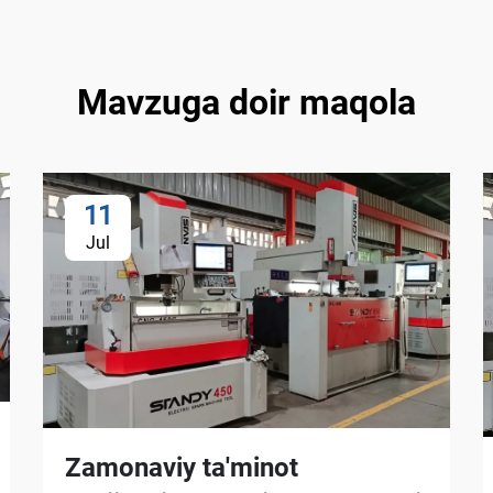
Mavzuga doir maqola
11
Jul
Zamonaviy ta'minot