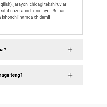
ilish), jarayon ichidagi tekshiruvlar
sifat nazoratini ta'minlaydi. Bu har
rga ishonchli hamda chidamli
ha?
chaga teng?