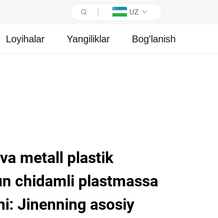
UZ
Loyihalar
Yangiliklar
Bog'lanish
 va metall plastik
n chidamli plastmassa
ni: Jinenning asosiy