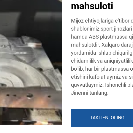
mahsuloti
Mijoz ehtiyojlariga e'tibor
shablonimiz sport jihozlari
hamda ABS plastmassa qis
mahsulotdir. Xalqaro daraj
yordamida ishlab chiqaril
chidamlilik va aniqniyatlili
bo'lib, har bir plastmassa 
etishini kafolatlaymiz va s
quvvatlaymiz. Ishonchli p
Jinenni tanlang.
TAKLIFNI OLING