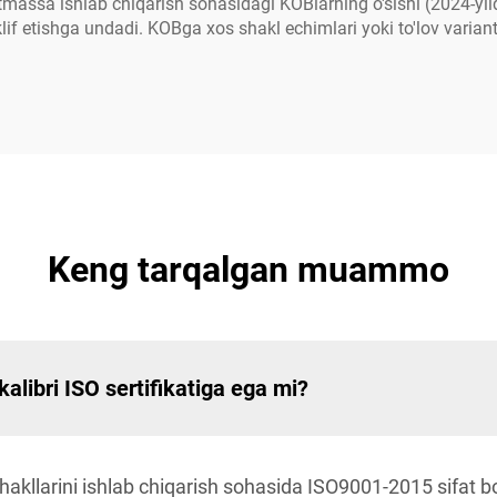
tmassa ishlab chiqarish sohasidagi KOBlarning o'sishi (2024-yil
lif etishga undadi. KOBga xos shakl echimlari yoki to'lov varia
Keng tarqalgan muammo
alibri ISO sertifikatiga ega mi?
shakllarini ishlab chiqarish sohasida ISO9001-2015 sifat bo