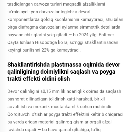
tasdiqlangan darvoza turlari maqsadli afzalliklarni
ta'minlaydi: yon darvozalar ingichka devorli
komponentlarda qoldiq kuchlanishni kamaytiradi, shu bilan
birga diafragma darvozalari aylanma simmetrik detallarda
payvand chiziqlarini yo'q qiladi — bu 2024-yilgi Polimer
Qayta Ishlash Hisobotiga ko'ra, so'nggi shakllantirishdan
keyingi burilishni 22% ga kamaytiradi.
Shakllantirishda plastmassa oqimida devor
qalinligining doimiylikni saqlash va poyga
trakti effekti oldini olish
Devor qalinligini ±0,15 mm lik noaniqlik doirasida saqlash
bashorat qilinadigan to'ldirish xatti-harakati, bir xil
sovutilish va mexanik mustahkamlik uchun muhimdir.
Qo'rqituvchi o'tishlar
poyga trakti effektini keltirib chiqaradi
bu yerda erigan material qalinroq qismlar orqali afzal
ravishda oqadi — bu havo qamal qilishiga, to'liq