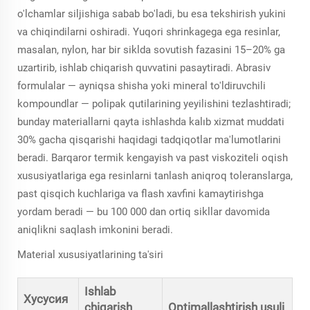
o'lchamlar siljishiga sabab bo'ladi, bu esa tekshirish yukini
va chiqindilarni oshiradi. Yuqori shrinkagega ega resinlar,
masalan, nylon, har bir siklda sovutish fazasini 15–20% ga
uzartirib, ishlab chiqarish quvvatini pasaytiradi. Abrasiv
formulalar — ayniqsa shisha yoki mineral to'ldiruvchili
kompoundlar — polipak qutilarining yeyilishini tezlashtiradi;
bunday materiallarni qayta ishlashda kalıb xizmat muddati
30% gacha qisqarishi haqidagi tadqiqotlar ma'lumotlarini
beradi. Barqaror termik kengayish va past viskoziteli oqish
xususiyatlariga ega resinlarni tanlash aniqroq toleranslarga,
past qisqich kuchlariga va flash xavfini kamaytirishga
yordam beradi — bu 100 000 dan ortiq sikllar davomida
aniqlikni saqlash imkonini beradi.
Material xususiyatlarining ta'siri
Ishlab
Хусусия
chiqarish
Optimallashtirish usuli