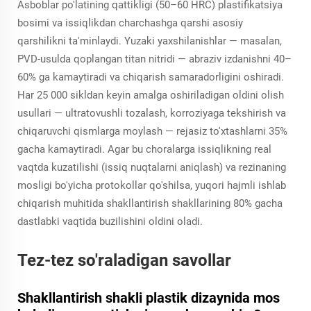
Asboblar po'latining qattikligi (50–60 HRC) plastifikatsiya
bosimi va issiqlikdan charchashga qarshi asosiy
qarshilikni ta'minlaydi. Yuzaki yaxshilanishlar — masalan,
PVD-usulda qoplangan titan nitridi — abraziv izdanishni 40–
60% ga kamaytiradi va chiqarish samaradorligini oshiradi.
Har 25 000 sikldan keyin amalga oshiriladigan oldini olish
usullari — ultratovushli tozalash, korroziyaga tekshirish va
chiqaruvchi qismlarga moylash — rejasiz to'xtashlarni 35%
gacha kamaytiradi. Agar bu choralarga issiqlikning real
vaqtda kuzatilishi (issiq nuqtalarni aniqlash) va rezinaning
mosligi bo'yicha protokollar qo'shilsa, yuqori hajmli ishlab
chiqarish muhitida shakllantirish shakllarining 80% gacha
dastlabki vaqtida buzilishini oldini oladi.
Tez-tez so'raladigan savollar
Shakllantirish shakli plastik dizaynida mos