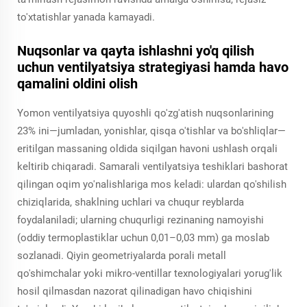
to'xtatishlar yanada kamayadi.
Nuqsonlar va qayta ishlashni yo'q qilish
uchun ventilyatsiya strategiyasi hamda havo
qamalini oldini olish
Yomon ventilyatsiya quyoshli qo'zg'atish nuqsonlarining
23% ini—jumladan, yonishlar, qisqa o'tishlar va bo'shliqlar—
eritilgan massaning oldida siqilgan havoni ushlash orqali
keltirib chiqaradi. Samarali ventilyatsiya teshiklari bashorat
qilingan oqim yo'nalishlariga mos keladi: ulardan qo'shilish
chiziqlarida, shaklning uchlari va chuqur reyblarda
foydalaniladi; ularning chuqurligi rezinaning namoyishi
(oddiy termoplastiklar uchun 0,01–0,03 mm) ga moslab
sozlanadi. Qiyin geometriyalarda porali metall
qo'shimchalar yoki mikro-ventillar texnologiyalari yorug'lik
hosil qilmasdan nazorat qilinadigan havo chiqishini