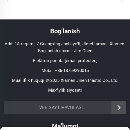
Bog'lanish
Add: 1A raqami, 7 Guangxing Janbi yo'li, Jimei tumani, Xiamen.
Bog'lanish shaxsi: Jim Chen
Elektron pochta:
[email protected]
Mobil:
+86-18759290015
Mualliflik huquqi © 2025 Xiamen Jinen Plastic Co., Ltd.
Maxfiylik siyosati
https://www.jinenplastic.com/service
VEB SAYT HAVOLASI
https://www.jinenplastic.com/our-company
Ma'lumot
https://www.jinenplastic.com/solution