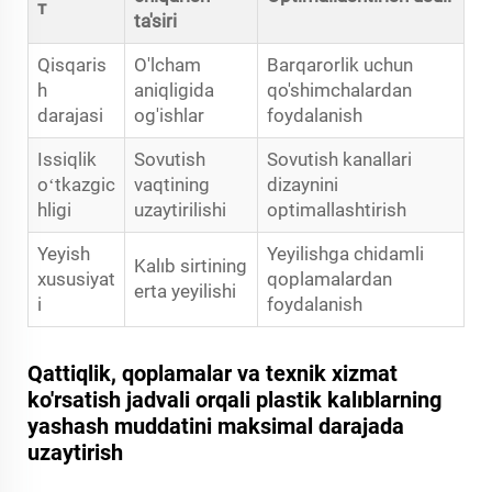
т
ta'siri
Qisqaris
O'lcham
Barqarorlik uchun
h
aniqligida
qo'shimchalardan
darajasi
og'ishlar
foydalanish
Issiqlik
Sovutish
Sovutish kanallari
oʻtkazgic
vaqtining
dizaynini
hligi
uzaytirilishi
optimallashtirish
Yeyish
Yeyilishga chidamli
Kalıb sirtining
xususiyat
qoplamalardan
erta yeyilishi
i
foydalanish
Qattiqlik, qoplamalar va texnik xizmat
ko'rsatish jadvali orqali plastik kalıblarning
yashash muddatini maksimal darajada
uzaytirish