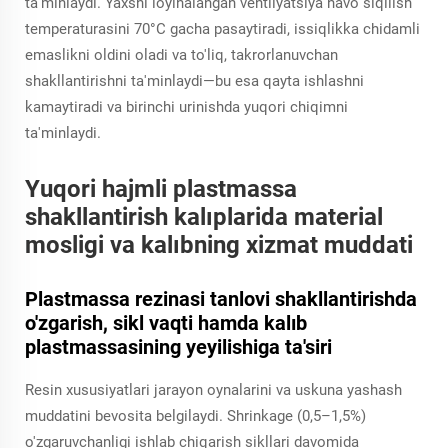
ta'minlaydi. Yaxshi loyihalangan ventilyatsiya havo siqilish
temperaturasini 70°C gacha pasaytiradi, issiqlikka chidamli
emaslikni oldini oladi va to'liq, takrorlanuvchan
shakllantirishni ta'minlaydi—bu esa qayta ishlashni
kamaytiradi va birinchi urinishda yuqori chiqimni
ta'minlaydi.
Yuqori hajmli plastmassa
shakllantirish kalıplarida material
mosligi va kalıbning xizmat muddati
Plastmassa rezinasi tanlovi shakllantirishda
o'zgarish, sikl vaqti hamda kalıb
plastmassasining yeyilishiga ta'siri
Resin xususiyatlari jarayon oynalarini va uskuna yashash
muddatini bevosita belgilaydi. Shrinkage (0,5–1,5%)
o'zgaruvchanligi ishlab chiqarish sikllari davomida