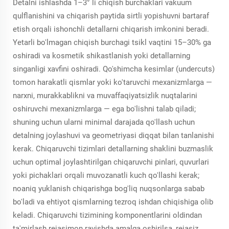
Detalni ishlashda 1–3° li chiqish burchaklari vakuum
qulflanishini va chiqarish paytida sirtli yopishuvni bartaraf
etish orqali ishonchli detallarni chiqarish imkonini beradi.
Yetarli bo'lmagan chiqish burchagi tsikl vaqtini 15–30% ga
oshiradi va kosmetik shikastlanish yoki detallarning
singanligi xavfini oshiradi. Qo'shimcha kesimlar (undercuts)
tomon harakatli qismlar yoki ko'taruvchi mexanizmlarga —
narxni, murakkablikni va muvaffaqiyatsizlik nuqtalarini
oshiruvchi mexanizmlarga — ega bo'lishni talab qiladi;
shuning uchun ularni minimal darajada qo'llash uchun
detalning joylashuvi va geometriyasi diqqat bilan tanlanishi
kerak. Chiqaruvchi tizimlari detallarning shaklini buzmaslik
uchun optimal joylashtirilgan chiqaruvchi pinlari, quvurlari
yoki pichaklari orqali muvozanatli kuch qo'llashi kerak;
noaniq yuklanish chiqarishga bog'liq nuqsonlarga sabab
bo'ladi va ehtiyot qismlarning tezroq ishdan chiqishiga olib
keladi. Chiqaruvchi tizimining komponentlarini oldindan
ta'mirlash rejasimon ravishda amalga oshirilsa, rejasiz