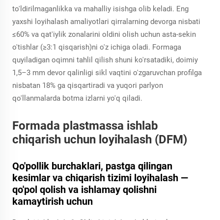
to'ldirilmaganlikka va mahalliy isishga olib keladi. Eng
yaxshi loyihalash amaliyotlari qirralarning devorga nisbati
≤60% va qat'iylik zonalarini oldini olish uchun asta-sekin
o'tishlar (≥3:1 qisqarish)ni o'z ichiga oladi. Formaga
quyiladigan oqimni tahlil qilish shuni ko'rsatadiki, doimiy
1,5–3 mm devor qalinligi sikl vaqtini o'zgaruvchan profilga
nisbatan 18% ga qisqartiradi va yuqori parlyon
qo'llanmalarda botma izlarni yo'q qiladi.
Formada plastmassa ishlab
chiqarish uchun loyihalash (DFM)
Qo'pollik burchaklari, pastga qilingan
kesimlar va chiqarish tizimi loyihalash —
qo'pol qolish va ishlamay qolishni
kamaytirish uchun