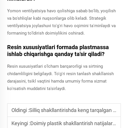
Yomon ventilyatsiya havo qolishiga sabab bo'lib, yoqilish
va bo'shliqlar kabi nuqsonlarga olib keladi. Strategik
ventilyatsiya joylashuvi to'g'ri havo oqimini ta'minlaydi va
formaning to'ldirish doimiylikini oshiradi.
Resin xususiyatlari formada plastmassa
ishlab chiqarishga qanday ta'sir qiladi?
Resin xususiyatlari o'lcham barqarorligi va sirtning
chidamliligini belgilaydi. To'g'ri resin tanlash shakllanish
darajasini, tsikl vaqtini hamda umumiy forma xizmat
ko'rsatish muddatini ta'sirlaydi.
Oldingi :
Silliq shakllantirishda keng tarqalgan xatolar va ularni qanday oldini olish mumkin
Keyingi :
Doimiy plastik shakllantirish natijalarini ta'minlash uchun eng yaxshi amaliyotlar