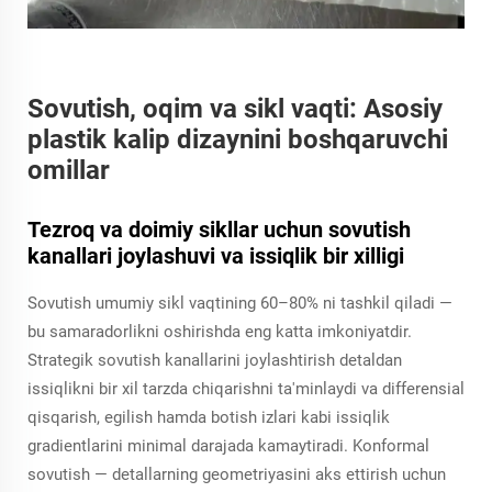
Sovutish, oqim va sikl vaqti: Asosiy
plastik kalip dizaynini boshqaruvchi
omillar
Tezroq va doimiy sikllar uchun sovutish
kanallari joylashuvi va issiqlik bir xilligi
Sovutish umumiy sikl vaqtining 60–80% ni tashkil qiladi —
bu samaradorlikni oshirishda eng katta imkoniyatdir.
Strategik sovutish kanallarini joylashtirish detaldan
issiqlikni bir xil tarzda chiqarishni ta'minlaydi va differensial
qisqarish, egilish hamda botish izlari kabi issiqlik
gradientlarini minimal darajada kamaytiradi. Konformal
sovutish — detallarning geometriyasini aks ettirish uchun