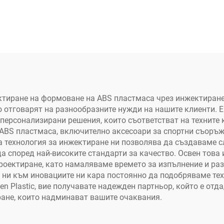
оектиране на формоване на ABS пластмаса чрез инжектиране
 отговарят на разнообразните нужди на нашите клиенти. Е
и персонализирани решения, които съответстват на техните
 ABS пластмаса, включително аксесоари за спортни съоръ
 технология за инжектиране ни позволява да създаваме сл
да според най-високите стандарти за качество. Освен тов
роектиране, като намаляваме времето за изпълнение и ра
ни към иновациите ни кара постоянно да подобряваме техн
en Plastic, вие получавате надежден партньор, който е от
ане, които надминават вашите очаквания.