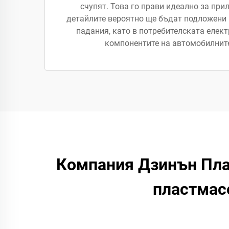
счупят. Това го прави идеално за при
детайлите вероятно ще бъдат подложени 
падания, като в потребителската елект
компонентите на автомобилните
Компания Дзинън Пла
пластмасо