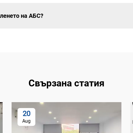
 ленето на АБС?
Свързана статия
20
Aug