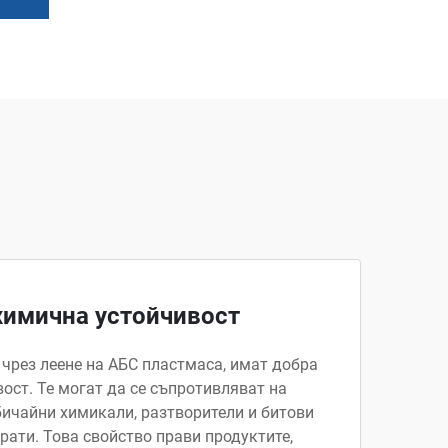
химична устойчивост
 чрез леене на АБС пластмаса, имат добра
ост. Те могат да се съпротивляват на
бичайни химикали, разтворители и битови
ати. Това свойство прави продуктите,