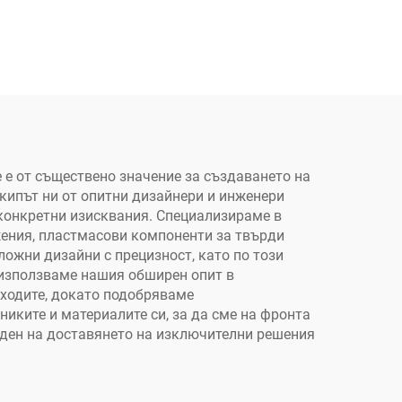
 е от съществено значение за създаването на
кипът ни от опитни дизайнери и инженери
 конкретни изисквания. Специализираме в
жения, пластмасови компоненти за твърди
ожни дизайни с прецизност, като по този
а използваме нашия обширен опит в
зходите, докато подобряваме
иките и материалите си, за да сме на фронта
даден на доставянето на изключителни решения