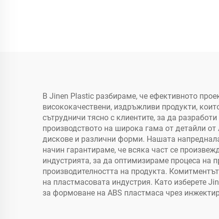
В Jinen Plastic разбираме, че ефективното пр
висококачествени, издръжливи продукти, които
сътрудничи тясно с клиентите, за да разработ
производството на широка гама от детайли от
дискове и различни форми. Нашата напреднала
начин гарантираме, че всяка част се произвеж
индустрията, за да оптимизираме процеса на п
производителността на продукта. Комитментът 
на пластмасовата индустрия. Като изберете Jin
за формоване на ABS пластмаса чрез инжектир