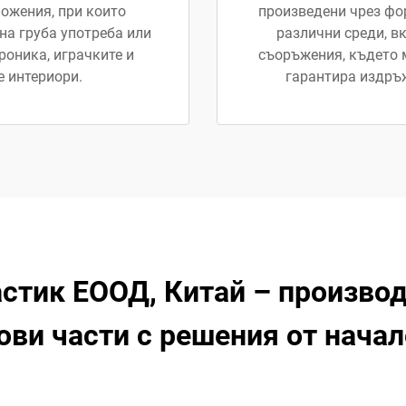
ложения, при които
произведени чрез фо
на груба употреба или
различни среди, в
роника, играчките и
съоръжения, където 
 интериори.
гарантира издръж
стик ЕООД, Китай – производ
ви части с решения от начал