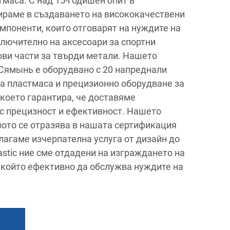
маса. С над 15-годишен опит в
ираме в създаването на висококачествени
мпоненти, които отговарят на нуждите на
ключително на аксесоари за спортни
ви части за твърди метали. Нашето
Сямынь е оборудвано с 20 напреднали
а пластмаса и прецизионно оборудване за
 което гарантира, че доставяме
с прецизност и ефективност. Нашето
ото се отразява в нашата сертификация
лагаме изчерпателна услуга от дизайн до
lastic ние сме отдадени на изграждането на
 който ефективно да обслужва нуждите на