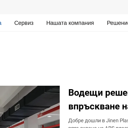
а
Сервиз
Нашата компания
Решени
Водещи решен
впръскване н
Добре дошли в Jinen Pla