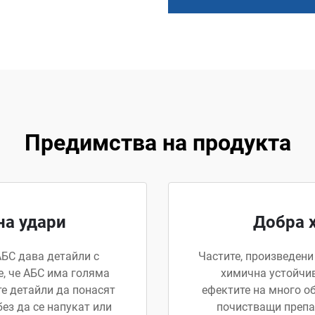
Предимства на продукта
на удари
Добра 
АБС дава детайли с
Частите, произведени
е, че АБС има голяма
химична устойчив
е детайли да понасят
ефектите на много о
ез да се напукат или
почистващи препар