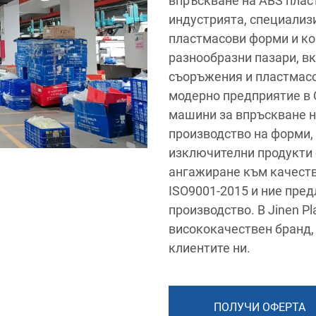
впръскване на ABS пласт
индустрията, специализ
пластмасови форми и ко
разнообразни пазари, в
съоръжения и пластмасо
модерно предприятие в 
машини за впръскване н
производство на форми,
изключителни продукти 
ангажиране към качеств
ISO9001-2015 и ние пред
производство. В Jinen P
висококачествен бранд,
клиентите ни.
ПОЛУЧИ ОФЕРТА