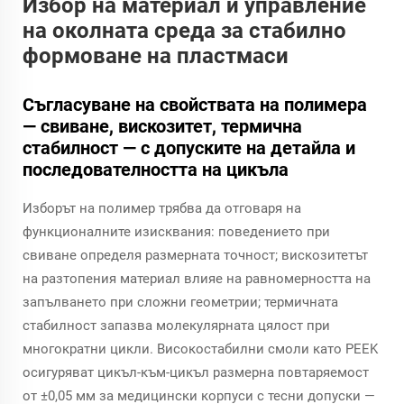
Избор на материал и управление
на околната среда за стабилно
формоване на пластмаси
Съгласуване на свойствата на полимера
— свиване, вискозитет, термична
стабилност — с допуските на детайла и
последователността на цикъла
Изборът на полимер трябва да отговаря на
функционалните изисквания: поведението при
свиване определя размерната точност; вискозитетът
на разтопения материал влияе на равномерността на
запълването при сложни геометрии; термичната
стабилност запазва молекулярната цялост при
многократни цикли. Високостабилни смоли като PEEK
осигуряват цикъл-към-цикъл размерна повтаряемост
от ±0,05 мм за медицински корпуси с тесни допуски —