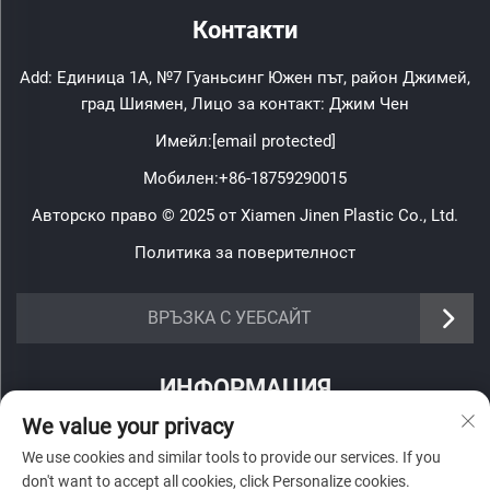
Контакти
Add: Единица 1A, №7 Гуаньсинг Южен път, район Джимей,
град Шиямен, Лицо за контакт: Джим Чен
Имейл:
[email protected]
Мобилен:
+86-18759290015
Авторско право © 2025 от Xiamen Jinen Plastic Co., Ltd.
Политика за поверителност
https://www.jinenplastic.com/service
ВРЪЗКА С УЕБСАЙТ
https://www.jinenplastic.com/our-company
ИНФОРМАЦИЯ
https://www.jinenplastic.com/solution
We value your privacy
Запишете се, за да получавате нашия седмичен бюлетин
https://www.jinenplastic.com/projects
We use cookies and similar tools to provide our services. If you
don't want to accept all cookies, click Personalize cookies.
https://www.jinenplastic.com/news