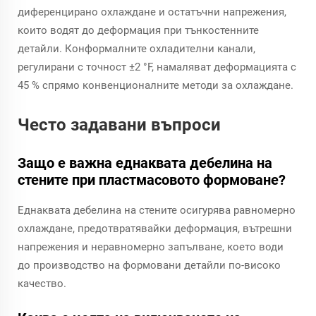
диференцирано охлаждане и остатъчни напрежения,
които водят до деформация при тънкостенните
детайли. Конформалните охладителни канали,
регулирани с точност ±2 °F, намаляват деформацията с
45 % спрямо конвенционалните методи за охлаждане.
Често задавани въпроси
Защо е важна еднаквата дебелина на
стените при пластмасовото формоване?
Еднаквата дебелина на стените осигурява равномерно
охлаждане, предотвратявайки деформация, вътрешни
напрежения и неравномерно запълване, което води
до производство на формовани детайли по-високо
качество.