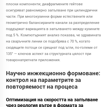
плоски компоненти; диафрагмените гейтове
осигуряват равномерно запълване при цилиндрични
части. При многокухинни форми естествените или
геометрично балансираните канали за разпределение
поддържат вариацията в запълването между кухините
под 5 %. Компютърният анализ показва, че здравината
на сваръчните линии се подобрява с 70 %, когато
сходящите потоци се срещнат под ъгли, по-големи от
135° — ключов аспект за структурната цялост при
товаронапрегнати приложения.
Научно инжекционно формоване:
контрол на параметрите за
повторяемост на процеса
Оптимизация на скоростта на запълване
чрез реология вътре в формата за