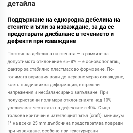
детайла
Поддържане на еднородна дебелина на
стените и ъгли за изваждане, за да се
предотврати дисбаланс в течението и
дефекти при изваждане
Постоянна дебелина на стената — в рамките на
допустимото отклонение ±5–8% — е основополагащ
фактор за стабилно пластмасово формоване. По-
голямата вариация води до неравномерно охлаждане,
което предизвиква деформации, вътрешни
напрежения и несбалансирано запълване. При
полукристални полимери отклоненията над 10%
увеличават честотата на дефектите с 40%. Също
толкова критичен е изтеглящият ъгъл (draft): минимум
1° на всеки 25 mm дълбочина предотвратява повреди
при изваждане, особено при текстурирани