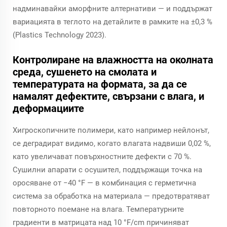
надминавайки аморфните алтернативи — и поддържат
вариацията в теглото на детайлите в рамките на ±0,3 %
(Plastics Technology 2023).
Контролиране на влажността на околната
среда, сушенето на смолата и
температурата на формата, за да се
намалят дефектите, свързани с влага, и
деформациите
Хигроскопичните полимери, като например нейлонът,
се деградират видимо, когато влагата надвиши 0,02 %,
като увеличават повърхностните дефекти с 70 %.
Сушилни апарати с осушител, поддържащи точка на
оросяване от −40 °F — в комбинация с герметична
система за обработка на материала — предотвратяват
повторното поемане на влага. Температурните
градиенти в матрицата над 10 °F/cm причиняват