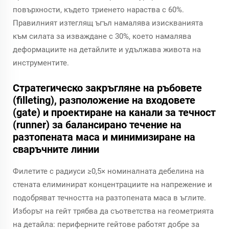
повърхности, където триенето нараства с 60%.
Правилният изтеглящ ъгъл намалява изискванията
към силата за изваждане с 30%, което намалява
деформациите на детайлите и удължава живота на
инструментите.
Стратегическо закръгляне на ръбовете
(filleting), разположение на входовете
(gate) и проектиране на канали за течност
(runner) за балансирано течение на
разтопената маса и минимизиране на
сваръчните линии
Филетите с радиуси ≥0,5× номиналната дебелина на
стената елиминират концентрациите на напрежение и
подобряват течността на разтопената маса в ъглите.
Изборът на гейт трябва да съответства на геометрията
на детайла: периферните гейтове работят добре за