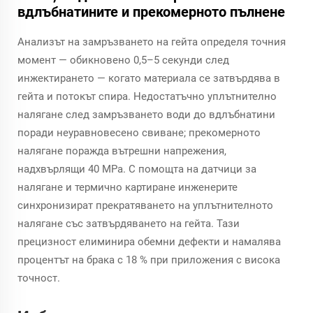
вдлъбнатините и прекомерното пълнене
Анализът на замръзването на гейта определя точния
момент — обикновено 0,5–5 секунди след
инжектирането — когато материала се затвърдява в
гейта и потокът спира. Недостатъчно уплътнително
налягане след замръзването води до вдлъбнатини
поради неуравновесено свиване; прекомерното
налягане поражда вътрешни напрежения,
надхвърлящи 40 MPa. С помощта на датчици за
налягане и термично картиране инженерите
синхронизират прекратяването на уплътнителното
налягане със затвърдяването на гейта. Тази
прецизност елиминира обемни дефекти и намалява
процентът на брака с 18 % при приложения с висока
точност.