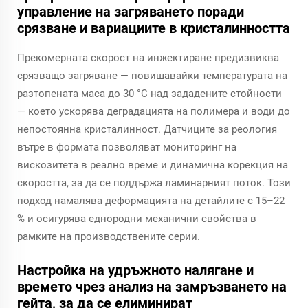
управление на загряването поради
срязване и вариациите в кристалинността
Прекомерната скорост на инжектиране предизвиква
срязващо загряване — повишавайки температурата на
разтопената маса до 30 °C над зададените стойности
— което ускорява деградацията на полимера и води до
непостоянна кристалинност. Датчиците за реология
вътре в формата позволяват мониторинг на
вискозитета в реално време и динамична корекция на
скоростта, за да се поддържа ламинарният поток. Този
подход намалява деформацията на детайлите с 15–22
% и осигурява еднородни механични свойства в
рамките на производствените серии.
Настройка на удръжното налягане и
времето чрез анализ на замръзването на
гейта, за да се елиминират