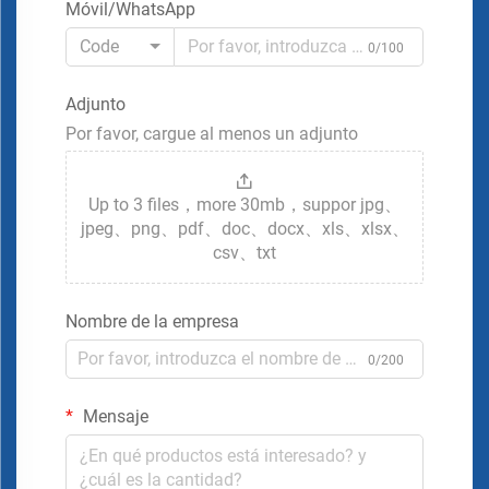
Móvil/WhatsApp
Code
0/100
Adjunto
Por favor, cargue al menos un adjunto
Up to 3 files，more 30mb，suppor jpg、
jpeg、png、pdf、doc、docx、xls、xlsx、
csv、txt
Nombre de la empresa
0/200
Mensaje