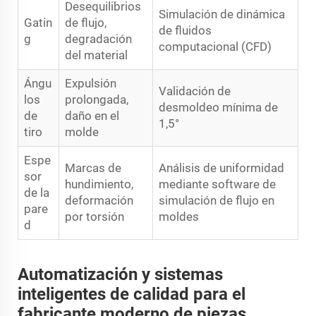
Desequilibrios
Simulación de dinámica
Gatin
de flujo,
de fluidos
g
degradación
computacional (CFD)
del material
Ángu
Expulsión
Validación de
los
prolongada,
desmoldeo mínima de
de
daño en el
1,5°
tiro
molde
Espe
Marcas de
Análisis de uniformidad
sor
hundimiento,
mediante software de
de la
deformación
simulación de flujo en
pare
por torsión
moldes
d
Automatización y sistemas
inteligentes de calidad para el
fabricante moderno de piezas