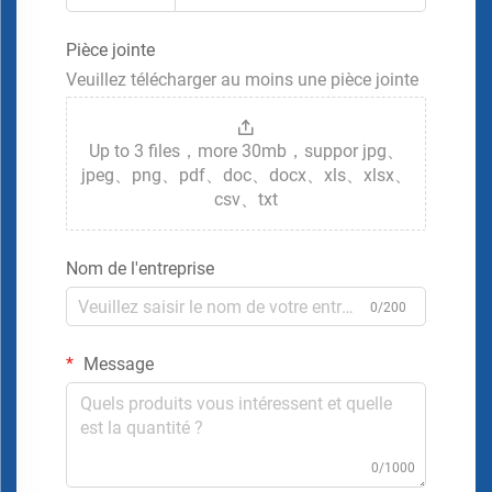
Pièce jointe
Veuillez télécharger au moins une pièce jointe
Up to 3 files，more 30mb，suppor jpg、
jpeg、png、pdf、doc、docx、xls、xlsx、
csv、txt
Nom de l'entreprise
0/200
Message
0/1000