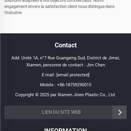
solutions adaptées à vos objectifs commerciaux. Notre
engagement envers la satisfaction client nous distingue dans
l'industrie.
Contact
Add: Unité 1A, n°7 Rue Guangxing Sud, District de Jimei,
Xiamen, personne de contact : Jim Chen
E-mail :
[email protected]
Mobile :
+86-18759290015
Copyright © 2025 par Xiamen Jinen Plastic Co., Ltd.
https://www.jinenplastic.com/service
LIEN DU SITE WEB
https://www.jinenplastic.com/our-company
INFORMATION