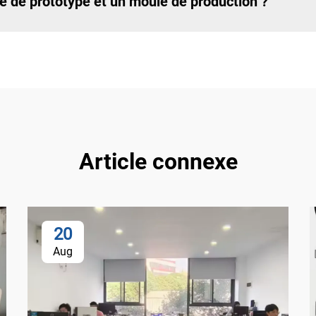
le de prototype et un moule de production ?
Article connexe
20
Aug