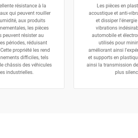
llente résistance à la
Les pièces en plast
aux qui peuvent rouiller
acoustique et anti-vibr
humidité, aux produits
et dissiper l'énergi
nementales, les pièces
vibrations indésira
es peuvent résister au
automobile et électr
es périodes, réduisant
utilisés pour mini
Cette propriété les rend
améliorant ainsi l'expér
ements difficiles, tels
et supports en plastiqu
le châssis des véhicules
ainsi la transmission d
s industrielles.
plus silen