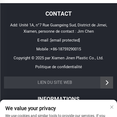
CONTACT
Add: Unité 1A, n°7 Rue Guangxing Sud, District de Jimei,
Xiamen, personne de contact : Jim Chen
E-mail :
[email protected]
Mobile :
+86-18759290015
Copyright © 2025 par Xiamen Jinen Plastic Co., Ltd.
Politique de confidentialité
https://www.jinenplastic.com/service
LIEN DU SITE WEB
https://www.jinenplastic.com/our-company
INFORMATIONS
https://www.jinenplastic.com/solution
We value your privacy
Inscrivez-vous pour recevoir notre newsletter hebdomadaire
https://www.jinenplastic.com/projects
We use cookies and similar tools to provide our services. If you