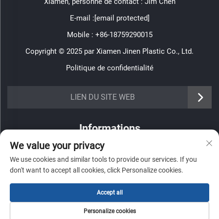
Xiamen, personne de contact : Jim Chen
E-mail :
[email protected]
Mobile :
+86-18759290015
Copyright © 2025 par Xiamen Jinen Plastic Co., Ltd.
Politique de confidentialité
https://www.jinenplastic.com/service
LIEN DU SITE WEB
https://www.jinenplastic.com/our-company
Informations
https://www.jinenplastic.com/solution
We value your privacy
Inscrivez-vous pour recevoir notre newsletter hebdomadaire
https://www.jinenplastic.com/projects
We use cookies and similar tools to provide our services. If you
don't want to accept all cookies, click Personalize cookies.
https://www.jinenplastic.com/news
https://www.jinenplastic.com/contact-us
Accept all
ENVOYER
Personalize cookies