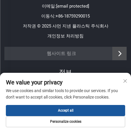
이메일:
[email protected]
이동식:
+86-18759290015
저작권 © 2025 샤먼 지넨 플라스틱 주식회사
개인정보 처리방침
https://www.jinenplastic.com/service
웹사이트 링크
https://www.jinenplastic.com/our-company
정보
https://www.jinenplastic.com/solution
We value your privacy
저희 주간 뉴스레터를 받으려면 가입하세요
https://www.jinenplastic.com/projects
We use cookies and similar tools to provide our services. If you
don't want to accept all cookies, click Personalize cookies.
https://www.jinenplastic.com/news
Accept all
https://www.jinenplastic.com/contact-us
제출
Personalize cookies