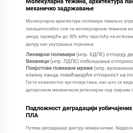
Молекуларна тежина, архитектура ла
механичко задржавање
Молекуларна архитектура полимера темељно упр
ланаципосебно они са молекуларном тежином изн
умору, пружајући до 30% већу чврстоћу на истез
делују као унутрашња појачања:
Линеарни полимери
(нпр. ХДПЕ) отпорују д
Везаници
(нпр. ЛДПЕ) побољшање отпорнос
Покрстове повезане мреже
(нпр. вулканизо
клизну ланца, повећавајући отпорност на п
Густо ковалентно крстосврстање, као што се вид
дугорочном механичком ретензијом под трајним
Подложност деградацији уобичајених п
ПЛА
Путеви деградације диктују хемија кичме. Хидроли