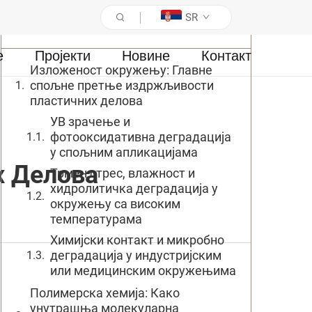
SR
Садржај
е
Пројекти
Новине
Контакт
Изложеност окружењу: Главне
спољне претње издржљивости
пластичних делова
УВ зрачење и
фотооксидативна деградација
у спољним апликацијама
х Делова
Трмен стрес, влажност и
хидролитичка деградација у
окружењу са високим
температурама
Химијски контакт и микробно
деградација у индустријским
или медицинским окружењима
Полимерска хемија: Како
унутрашња молекуларна