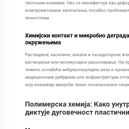
тропским климама. Ово се манифестује као дефо
компромитовани запечатања, посебно проблемат
течностима.
Химијски контакт и микробно деград
окружењима
Растварачи, киселине, алкали и оксидаторски аге
растворење или молекуларно расколавање. На при
тежине, ослабећи међумолекуларне везе и промов
медицинским уређајима или инфраструктури отпа
коју изазивају микроби преко локализоване секре
Полимерска хемија: Како уну
диктује дуговечност пластичн