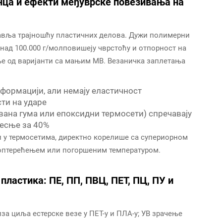
нца и ефекти међуврске повезивања на
авља трајношћу пластичних делова. Дужи полимерни
ад 100.000 г/молповишеју чврстоћу и отпорност на
ање од варијанти са мањим МВ. Везаничка заплетања
еформацији, али немају еластичност
ти на ударе
вана гума или епоксидни термосети) спречавају
лесње за 40%
и у термосетима, директно корелише са супериорном
 оптерећењем или погоршеним температуром.
ластика: ПЕ, ПП, ПВЦ, ПЕТ, ПЦ, ПУ и
за циља естерске везе у ПЕТ-у и ПЛА-у; УВ зрачење