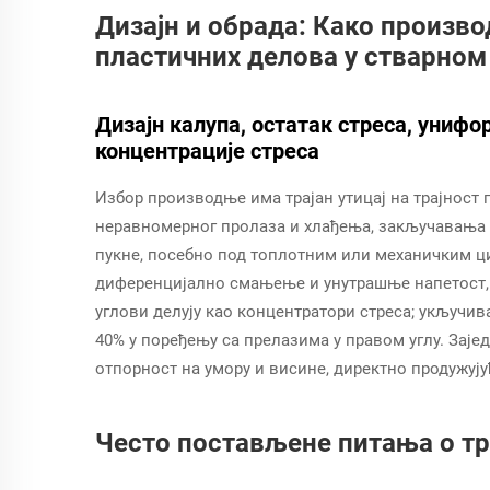
Дизајн и обрада: Како произво
пластичних делова у стварном
Дизајн калупа, остатак стреса, униф
концентрације стреса
Избор производње има трајан утицај на трајност
неравномерног пролаза и хлађења, закључавања 
пукне, посебно под топлотним или механичким ци
диференцијално смањење и унутрашње напетост,
углови делују као концентратори стреса; укључи
40% у поређењу са прелазима у правом углу. Заје
отпорност на умору и висине, директно продужуј
Често постављене питања о тр