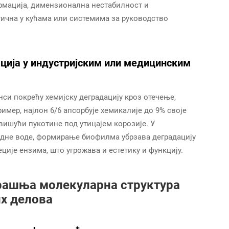
рмација, димензионална нестабилност и
ична у кућама или системима за руководство
ација у индустријским или медицинским
нси покрећу хемијску деградацију кроз отечење,
мер, најлон 6/6 апсорбује хемикалије до 9% своје
ишући пукотине под утицајем корозије. У
дне воде, формирање биофилма убрзава деградацију
ције ензима, што угрожава и естетику и функцију.
трашња молекуларна структура
их делова