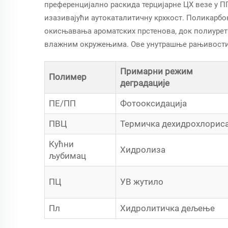
преференцијално раскида терцијарне ЦХ везе у ПП
изазивајући аутокаталитичну крхкост. Поликарб
окисњавања ароматских прстенова, док полиуретан
влажним окружењима. Ове унутрашње рањивости 
Примарни режим
Полимер
деградације
ПЕ/ПП
Фотооксидација
ПВЦ
Термичка дехидрохлорис
Кућни
Хидролиза
љубимац
ПЦ
УВ жутило
Пл
Хидролитичка дељење