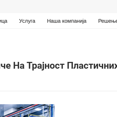
ица
Услуга
Наша компанија
Решењ
че На Трајност Пластични