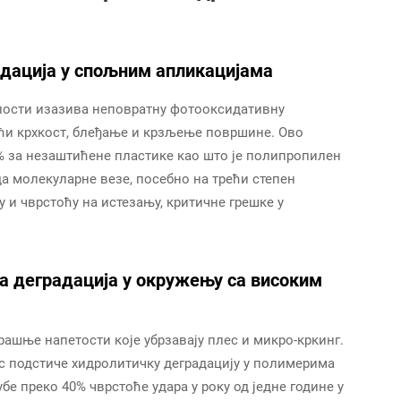
дација у спољним апликацијама
лости изазива неповратну фотооксидативну
ући крхкост, блеђање и крзљење површине. Ово
 за незаштићене пластике као што је полипропилен
а молекуларне везе, посебно на трећи степен
 и чврстоћу на истезању, критичне грешке у
а деградација у окружењу са високим
ашње напетости које убрзавају плес и микро-кркинг.
с подстиче хидролитичку деградацију у полимерима
бе преко 40% чврстоће удара у року од једне године у