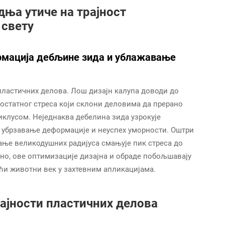
дња утиче на трајност
 свету
ормација дебљине зида и ублажавање
 пластичних делова. Лош дизајн калупа доводи до
остатног стреса који склони деловима да прерано
клусом. Неједнаква дебелина зида узрокује
 убрзавање деформације и неуспех уморности. Оштри
вање великодушних радијуса смањује пик стреса до
дно, ове оптимизације дизајна и обраде побољшавају
ући животни век у захтевним апликацијама.
ајности пластичних делова