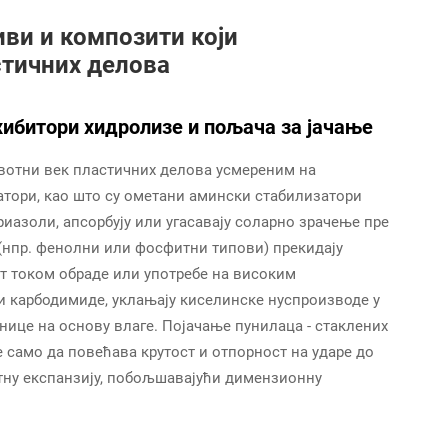
ви и композити који
стичних делова
хибитори хидролизе и пољача за јачање
вотни век пластичних делова усмереним на
атори, као што су ометани амински стабилизатори
риазоли, апсорбују или угасавају соларно зрачење пре
(нпр. фенолни или фосфитни типови) прекидају
ст током обраде или употребе на високим
и карбодимиде, уклањају киселинске нуспроизводе у
ице на основу влаге. Појачање пунилаца - стаклених
 само да повећава крутост и отпорност на ударе до
отну експанзију, побољшавајући димензионну