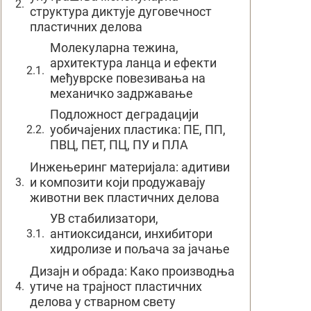
структура диктује дуговечност
пластичних делова
Молекуларна тежина,
архитектура ланца и ефекти
међуврске повезивања на
механичко задржавање
Подложност деградацији
уобичајених пластика: ПЕ, ПП,
ПВЦ, ПЕТ, ПЦ, ПУ и ПЛА
Инжењеринг материјала: адитиви
и композити који продужавају
животни век пластичних делова
УВ стабилизатори,
антиоксиданси, инхибитори
хидролизе и пољача за јачање
Дизајн и обрада: Како производња
утиче на трајност пластичних
делова у стварном свету