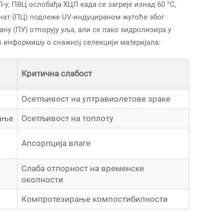
-у; ПВЦ ослобађа ХЦЛ када се загреје изнад 60 °C,
онат (ПЦ) подлеже UV-индуцираном жутоће због
у (ПУ) отпорују уља, али се лако хидролизира у
информишу о снажној селекцији материјала:
Критична слабост
Осетљивост на ултравиолетове зраке
ање
Осетљивост на топлоту
Апсорпција влаге
Слаба отпорност на временске
околности
Компротезирање компостибилности