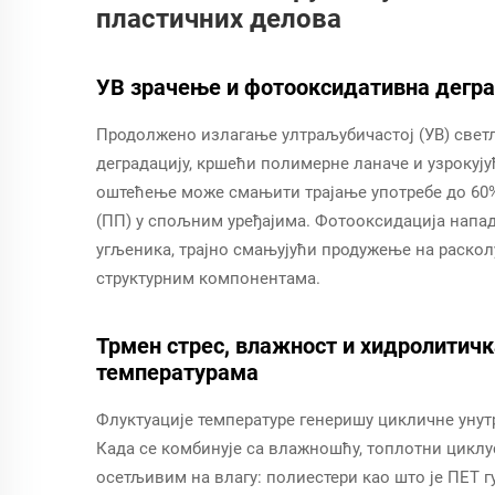
пластичних делова
УВ зрачење и фотооксидативна дегра
Продолжено излагање ултраљубичастој (УВ) свет
деградацију, кршећи полимерне ланаче и узрокуј
оштећење може смањити трајање употребе до 60%
(ПП) у спољним уређајима. Фотооксидација напад
угљеника, трајно смањујући продужење на расколу
структурним компонентама.
Трмен стрес, влажност и хидролитичк
температурама
Флуктуације температуре генеришу цикличне унутр
Када се комбинује са влажношћу, топлотни циклу
осетљивим на влагу: полиестери као што је ПЕТ гу