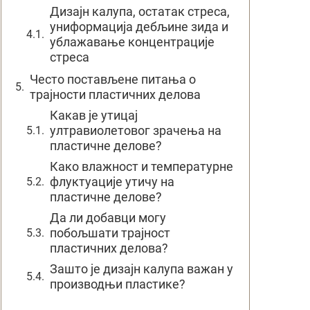
Дизајн калупа, остатак стреса,
униформација дебљине зида и
ублажавање концентрације
стреса
Често постављене питања о
трајности пластичних делова
Какав је утицај
ултравиолетовог зрачења на
пластичне делове?
Како влажност и температурне
флуктуације утичу на
пластичне делове?
Да ли добавци могу
побољшати трајност
пластичних делова?
Зашто је дизајн калупа важан у
производњи пластике?