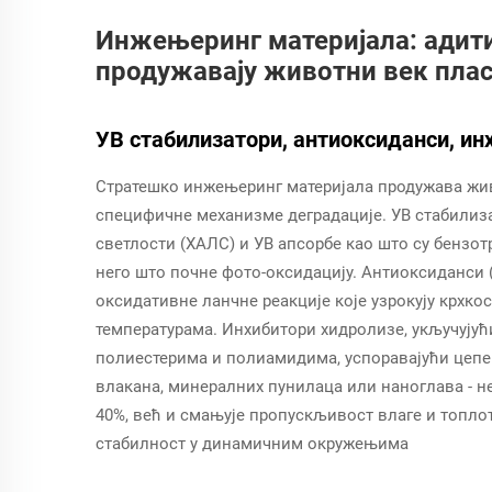
Инжењеринг материјала: адити
продужавају животни век пла
УВ стабилизатори, антиоксиданси, ин
Стратешко инжењеринг материјала продужава жи
специфичне механизме деградације. УВ стабилиз
светлости (ХАЛС) и УВ апсорбе као што су бензот
него што почне фото-оксидацију. Антиоксиданси 
оксидативне ланчне реакције које узрокују крхко
температурама. Инхибитори хидролизе, укључујућ
полиестерима и полиамидима, успоравајући цепен
влакана, минералних пунилаца или наноглава - не
40%, већ и смањује пропускљивост влаге и топл
стабилност у динамичним окружењима