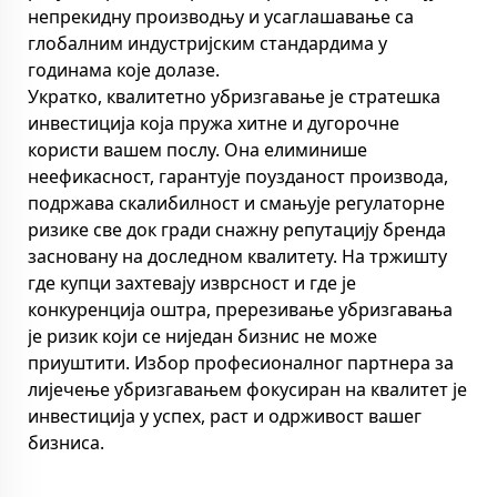
непрекидну производњу и усаглашавање са
глобалним индустријским стандардима у
годинама које долазе.
Укратко, квалитетно убризгавање је стратешка
инвестиција која пружа хитне и дугорочне
користи вашем послу. Она елиминише
неефикасност, гарантује поузданост производа,
подржава скалибилност и смањује регулаторне
ризике све док гради снажну репутацију бренда
засновану на доследном квалитету. На тржишту
где купци захтевају изврсност и где је
конкуренција оштра, пререзивање убризгавања
је ризик који се ниједан бизнис не може
приуштити. Избор професионалног партнера за
лијечење убризгавањем фокусиран на квалитет је
инвестиција у успех, раст и одрживост вашег
бизниса.