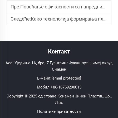
Пре:
Повећање ефикасности са напредним техникама калубовања пластике
Следеће:
Како технологија формирања пластике трансформише индустрије
Контакт
Add: Уједиње 1А, број 7 Гуангсинг Јужни пут, Џимеј округ,
Сиамен
Е-маил:
[email protected]
Мобил:
+86-18759290015
Copyright © 2025 од стране Ксиамен Јинен Пластиц Цо.,
Лтд.
Политике приватности