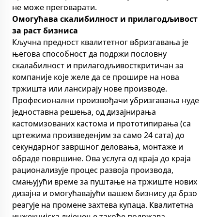
не може преговарати.
Омогућава скалибилност и прилагодљивост
за раст бизниса
Кључна предност квалитетног вбризгавања је
његова способност да подржи пословну
скалабилност и прилагодљивосткритичан за
компаније које желе да се прошире на нова
тржишта или лансирају нове производе.
Професионални произвођачи убризгавања нуде
једноставна решења, од дизајнирања
кастомизованих кастома и прототипирања (са
цртежима произведенјим за само 24 сата) до
секундарног завршног деловања, монтаже и
обраде површине. Ова услуга од краја до краја
рационализује процес развоја производа,
смањујући време за пуштање на тржиште нових
дизајна и омогућавајући вашем бизнису да брзо
реагује на промене захтева купаца. Квалитетна
инжекцијска лијечење такође подржава