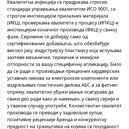
Квалитетна инјекција се придржава строгих
стандарда управљања квалитетом ИСО 9001, са
строгом инспекцијом прилазних материјала
(ИКЦ), проверкама квалитета у процесу (ИПКЦ) и
инспекцијом коначног производа (ФКЦ) у свакој
фази. Сировине се добијају само од
сертификованих добављача, што обезбеђује
високо јаку, индустријску пластмасу која испуњава
захтеве механичке, термичке и хемијске
отпорности за вашу специфичну апликацију. Било
да се ради о производњи прецизних хардверских
уставних ликова за електронске компоненте или
издржљивих пластичних делова АБС-а за фитнес
опрему, квалитетно убризгавање осигурава да
сваки део ради како је намењен, у свакој серији и
у сваком случају употребе. Конзистентан квалитет
производа се преводи у задовољне купце,
позитивне рецензије бренда и конкурентну
предност на тржиштима на којима се поузданост