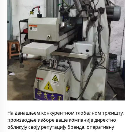
На данашњем конкурентном глобалном тржишту,
производње изборе ваше компаније директно
обликују своју репутацију бренда, оперативну