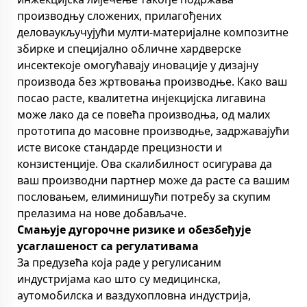
производњу сложених, прилагођених
деловаукључујући мулти-материјалне композитне
збирке и специјално обличне хардверске
инсектекоје омогућавају иновације у дизајну
производа без жртвовања производње. Како ваш
посао расте, квалитетна инјекцијска лигавина
може лако да се повећа производња, од малих
прототипа до масовне производње, задржавајући
исте високе стандарде прецизности и
конзистенције. Ова скалибилност осигурава да
ваш производни партнер може да расте са вашим
пословањем, елиминишући потребу за скупим
прелазима на нове добављаче.
Смањује дугорочне ризике и обезбеђује
усаглашеност са регулативама
За предузећа која раде у регулисаним
индустријама као што су медицинска,
аутомобилска и ваздухопловна индустрија,