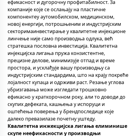
ефикасност и дугорочну профитабилност. За
компаније које се ослањају на пластичне
компонентеу аутомобилском, медицинском,
новој енергији, потрошњеним и индустријским
секторимаинвестирање у квалитетне инјекционе
линчење није само производња одлука, већ
стратешка пословна инвестиција. Квалитетна
инјекцијска лигања пружа конзистентне,
прецизне делове, минимизује отпад и време
простора, и усклађује вашу производњу са
индустријским стандардима, што на крају покреће
лојалност купаца и одрживи раст. Резање углова
убризгавања може изгледати трошковно
ефикасно у краткорочном року, али то доводи до
скупих дефеката, кашњења у испоруци и
оштећења поверења у брендпоследице које
далеко превазилазе почетну уштеду.
Квалитетна инжекцијска лигања елиминише
скупе неефикасности у производњи