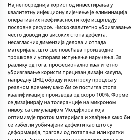
Најнепосреднија корист од инвестирања у
квалитетну инјекциону лијечење је елиминација
оперативних неефикасности које исцрпљују
пословне ресурсе. Нискоквалитетно убризгавање
често доводи до високих стопа дефекта,
несагласних димензија делова и отпада
материјала, што све повећава производне
трошкове и успорава испуњење наручења. За
разлику од тога, професионално квалитетно
убризгавање користи прецизан дизајн калупа,
напредну ЦНЦ обраду и контролу процеса у
реалном времену како би се постигла стопа
квалификације производа од скоро 100%. Форме
се дизајнирају на толеранције на микроном
нивоу, са симулацијом Молдфлооа која
оптимизује проток материјала и хлађење како би
се избегли уобичајени дефекти као што су
деформација, трагови од потапања или кратки
снимци. Автоматизоване производне линије и