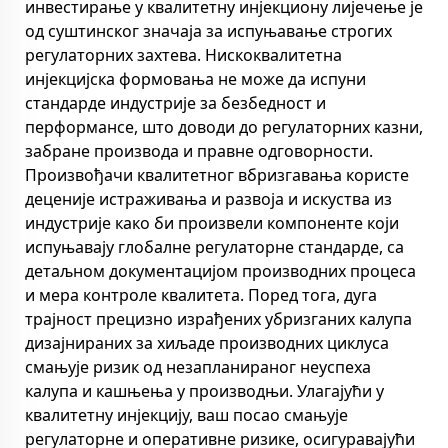
инвестирање у квалитетну инјекциону лијечење је
од суштинског значаја за испуњавање строгих
регулаторних захтева. Нискоквалитетна
инјекцијска формовања не може да испуни
стандарде индустрије за безбедност и
перформансе, што доводи до регулаторних казни,
забране производа и правне одговорности.
Произвођачи квалитетног вбризгавања користе
деценије истраживања и развоја и искуства из
индустрије како би произвели компоненте који
испуњавају глобалне регулаторне стандарде, са
детаљном документацијом производних процеса
и мера контроле квалитета. Поред тога, дуга
трајност прецизно израђених убризганих калупа
дизајнираних за хиљаде производних циклуса
смањује ризик од незапланираног неуспеха
калупа и кашњења у производњи. Улагајући у
квалитетну инјекцију, ваш посао смањује
регулаторне и оперативне ризике, осигуравајући