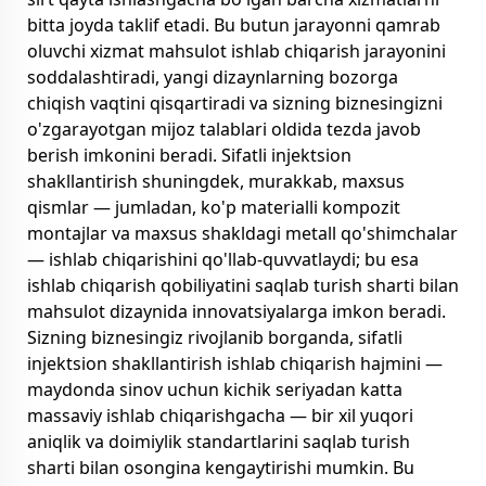
bitta joyda taklif etadi. Bu butun jarayonni qamrab
oluvchi xizmat mahsulot ishlab chiqarish jarayonini
soddalashtiradi, yangi dizaynlarning bozorga
chiqish vaqtini qisqartiradi va sizning biznesingizni
o'zgarayotgan mijoz talablari oldida tezda javob
berish imkonini beradi. Sifatli injektsion
shakllantirish shuningdek, murakkab, maxsus
qismlar — jumladan, ko'p materialli kompozit
montajlar va maxsus shakldagi metall qo'shimchalar
— ishlab chiqarishini qo'llab-quvvatlaydi; bu esa
ishlab chiqarish qobiliyatini saqlab turish sharti bilan
mahsulot dizaynida innovatsiyalarga imkon beradi.
Sizning biznesingiz rivojlanib borganda, sifatli
injektsion shakllantirish ishlab chiqarish hajmini —
maydonda sinov uchun kichik seriyadan katta
massaviy ishlab chiqarishgacha — bir xil yuqori
aniqlik va doimiylik standartlarini saqlab turish
sharti bilan osongina kengaytirishi mumkin. Bu