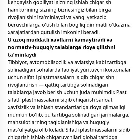
kengayish qobiliyati sizning ishlab chiqarish
hamkorining sizning biznesingiz bilan birga
rivojlanishini ta'minlaydi va yangi yetkazib
beruvchilarga o'tish bilan bog'liq qimmatli o'tkazma
xarajatlardan qutulish imkonini beradi.
U uzoq muddatli xavflarni kamaytiradi va
normativ-huquqiy talablarga rioya qilishni
ta'minlaydi
Tibbiyot, avtomobilsozlik va aviatsiya kabi tartibga
solinadigan sohalarda faoliyat yurituvchi korxonalar
uchun sifatli plastmassalarni siqib chiqarishni
rivojlantirish — qattiq tartibga solinadigan
talablarga javob berish uchun juda muhimdir. Past
sifatli plastmassalarni siqib chiqarish sanoat
xavfsizlik va ishlash standartlariga rioya qilmasligi
mumkin bo'lib, bu tartibga solinadigan jarimalarga,
mahsulotlarning taqiqlanishiga va huquqiy
mas'uliyatga olib keladi. Sifatli plastmassalarni siqib
chiqarish ishlab chiqaruvchilari global tartibga