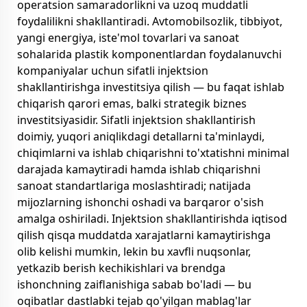
operatsion samaradorlikni va uzoq muddatli
foydalilikni shakllantiradi. Avtomobilsozlik, tibbiyot,
yangi energiya, iste'mol tovarlari va sanoat
sohalarida plastik komponentlardan foydalanuvchi
kompaniyalar uchun sifatli injektsion
shakllantirishga investitsiya qilish — bu faqat ishlab
chiqarish qarori emas, balki strategik biznes
investitsiyasidir. Sifatli injektsion shakllantirish
doimiy, yuqori aniqlikdagi detallarni ta'minlaydi,
chiqimlarni va ishlab chiqarishni to'xtatishni minimal
darajada kamaytiradi hamda ishlab chiqarishni
sanoat standartlariga moslashtiradi; natijada
mijozlarning ishonchi oshadi va barqaror o'sish
amalga oshiriladi. Injektsion shakllantirishda iqtisod
qilish qisqa muddatda xarajatlarni kamaytirishga
olib kelishi mumkin, lekin bu xavfli nuqsonlar,
yetkazib berish kechikishlari va brendga
ishonchning zaiflanishiga sabab bo'ladi — bu
oqibatlar dastlabki tejab qo'yilgan mablag'lar