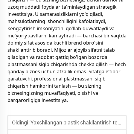
uzoq muddatli foydalar ta'minlaydigan strategik
investitsiya. U samarasizliklarni yo'q qiladi,
mahsulotlarning ishonchliligini kafolatlaydi,
kengaytirish imkoniyatini qo'llab-quvvatlaydi va
me'yoriy xavflarni kamaytiradi — barchasi bir vaqtda
doimiy sifat asosida kuchli brend obro'sini
shakllantirib boradi. Mijozlar ajoyib sifatni talab
qiladigan va raqobat qattiq bo'lgan bozorda
plastmassani siqib chiqarishda chekka qilish — hech
qanday biznes uchun afzallik emas. Sifatga e'tibor
qaratuvchi, professional plastmassani siqib
chiqarish hamkorini tanlash — bu sizning
biznesingizning muvaffaqiyati, o'sishi va
barqarorligiga investitsiya.
Oldingi :
Yaxshilangan plastik shakllantirish texnikalari bilan samaradorlikni oshirish