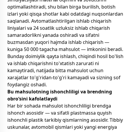
optimallashtiradi, shu bilan birga burilish, botish
izlari yoki qisqa shotlar kabi odatdagi nuqsonlardan
saqlanadi. Avtomatlashtirilgan ishlab chiqarish
liniyalari va 24 soatlik uzluksiz ishlab chiqarish
samaradorlikni yanada oshiradi va sifatni
buzmasdan yuqori hajmda ishlab chiqarish —
kuniga 50 000 tagacha mahsulot — imkonini beradi.
Bunday doimiylik qayta ishlash, chiqindi hosil bo'lish
va ishlab chiqarishni to'xtatish zarurati ni
kamaytiradi, natijada bitta mahsulot uchun
xarajatlar to'g'ridan-to'g'ri kamayadi va sizning sof
foydangiz oshadi.
Bu mahsulotning ishonchliligi va brendning
obroʻsini kafolatlaydi
Har bir sohada mahsulot ishonchliligi brendga
ishonch asosidir — va sifatli plastmassa quyish
ishonchli plastik tarkibiy qismlarning asosidir. Tibbiy
uskunalar, avtomobil qismlari yoki yangi energiya