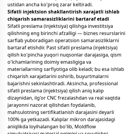
ustidan ancha ko'proq zarar keltiradi.
Sifatli injektsion shakllantirish xarajatli ishlab
chiqarish samarasizliklarini bartaraf etadi
Sifatli preslama (injektsiya) qilishga investitsiya
qilishning eng birinchi afzalligi — biznes resurslarini
sarflab yuboradigan operatsion samarasizliklarni
bartaraf etishdir. Past sifatli preslama (injektsiya)
qilish ko'pincha yuqori nuqsonlar darajasiga, qism
o'lchamlarining doimiy emasligiga va
materiallarning sarfiyotiga olib keladi; bu esa ishlab
chiqarish xarajatlarini oshirib, buyurtmalarni
bajarishni sekinlashtiradi. Aksincha, professional
sifatli preslama (injektsiya) qilish aniq kalıp
dizaynidan, ilg'or CNC frezalashdan va real vaqtda
jarayonni nazorat qilishdan foydalanib,
mahsulotning sertifikatlanish darajasini deyarli
100% ga yetkazadi. Kalıplar mikron darajasidagi
aniqlikda loyihalangan bo'lib, Moldflow
simulyatsiyasi material oqimini va sovutishni