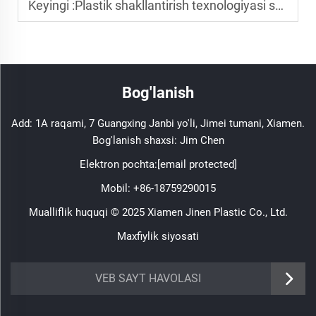
Keyingi :
Plastik shakllantirish texnologiyasi sanoatni qanday o'zgartirayotgani
Bog'lanish
Add: 1A raqami, 7 Guangxing Janbi yo'li, Jimei tumani, Xiamen.
Bog'lanish shaxsi: Jim Chen
Elektron pochta:
[email protected]
Mobil:
+86-18759290015
Mualliflik huquqi © 2025 Xiamen Jinen Plastic Co., Ltd.
Maxfiylik siyosati
https://www.jinenplastic.com/service
VEB SAYT HAVOLASI
https://www.jinenplastic.com/our-company