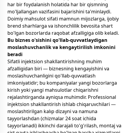
har bir foydalanish holatida har bir qismning
mo'ljallangan vazifasini bajarishini ta'minlaydi.
Doimiy mahsulot sifati mamnun mijozlarga, ijobiy
brend sharhlarga va ishonchlilik bevosita shart
bo'lgan bozorlarda raqobat afzalligiga olib keladi.
Bu biznes o'sishini qo'llab-quvvatlaydigan
moslashuvchanlik va kengaytirilish imkonini
beradi
Sifatli injektsion shakllantirishning muhim
afzalligidan biri — biznesning kengayishini va
moslashuvchanligini qo'llab-quvvatlash
imkoniyatidir; bu kompaniyalar yangi bozorlarga
kirish yoki yangi mahsulotlar chiqarishni
rejalashtirganda ayniqsa muhimdir. Professional
injektsion shakllantirish ishlab chiqaruvchilari —
moslashtirilgan kalıp dizayni va namuna
tayyorlashdan (chizmalar 24 soat ichida
tayyorlanadi) ikkinchi darajali to'g'rilash, montaj va
sirt qayta ishlashgacha bo'lgan barcha xizmatlarni