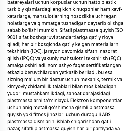
batareyalari uchun korpuslar uchun hatto plastik
tarkibiy qismlardagi eng kichik nuqsonlar ham xavf-
xatarlarga, mahsulotlarning nosozlikka uchragan
holatlarga va qimmatga tushadigan qaytarib olishga
sabab bo'lishi mumkin. Sifatli plastmassa quyish ISO
9001 sifat boshqaruvi standartlariga qat'iy rioya
qiladi; har bir bosqichda qat'iy kelgan materiallarni
tekshirish (IQC), jarayon davomida sifatni nazorat
qilish (IPQC) va yakuniy mahsulotni tekshirish (FQC)
amalga oshiriladi. Xom ashyo faqat sertifikatlangan
etkazib beruvchilardan yetkazib beriladi, bu esa
sizning ma'lum bir dastur uchun mexanik, termik va
kimyoviy chidamlilik talablari bilan mos keladigan
yuqori mustahkamlikdagi, sanoat darajasidagi
plastmassalarni ta'minlaydi. Elektron komponentlar
uchun aniq metall qo'shimcha qismli plastmassa
quyish yoki fitnes jihozlari uchun duragulli ABS
plastmassa qismlarini ishlab chiqarishdan qat'i
nazar, sifatli plastmassa quyish har bir partiyada va