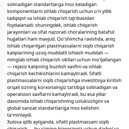
solinadigan standartlarga mos keladigan
komponentlarni ishlab chiqarish uchun o'n yillik
tadqiqot va ishlab chiqarish tajribasidan
foydalanadi; shuningdek, ishlab chiqarish
jarayonlari va sifat nazorati choralarining batafsil
hujjatlari ham mavjud. Qo'shimcha ravishda, aniq
ishlab chiqarilgan plastmassalarni siqib chiqarish
kalıplarining uzoq muddatli ishlash muddati —
minglab ishlab chiqarish sikllari uchun mo'ljallangan
— rejasiz kalıpning buzilish xavfini va ishlab
chiqarish kechikishlarini kamaytiradi. Sifatli
plastmassalarni siqib chiqarishga investitsiya kiritish
orqali sizning korxonaingiz tartibga solinadigan va
operatsion xavflarni kamaytiradi, bu esa yillar
davomida ishlab chiqarishning uzluksizligini va
global sanoat standartlariga mos kelishini
ta'minlaydi.
Xulosa qilib aytganda, sifatli plastmassani siqib
chiqarish — bu sizning biznesingiz uchun darhol va