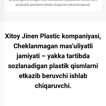
xil plastik qismlarni ishlab chiqarish imkonini beradi.
Xitoy Jinen Plastic kompaniyasi,
Cheklanmagan mas'uliyatli
jamiyati – yakka tartibda
sozlanadigan plastik qismlarni
etkazib beruvchi ishlab
chiqaruvchi.