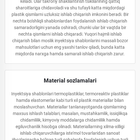
keladi. Ular takroriy shakllantirish tsikllarining qattiq
sharoitlariga chidavoladi va shu tufayli katta miqdordagi
plastik qismlarni uzluksiz ishlab chiqarish imkonini beradi. Bir
nechta bo'shliqli shablonlardan foydalanish ishlab chiqarish
samaradorligini yanada oshiradi, chunki ular bir vaqtda bir
nechta qismlarni ishlab chiqaradi. Yuqori hajmli ishlab
chiqarish bilan moslik inyektsiya shablonlarini massali bozor
mahsulotlari uchun eng yaxshi tanlov qiladi, bunda katta
miqdorda narxga hamda samarali ishlab chiqarish zarur.
Material sozlamalari
Inyektsiya shablonlari termoplastiklar, termoreaktiv plastiklar
hamda elastomerlar kabi turli xil plastik materiallar bilan
moslashuvchan. Materiallar tanlanayotganda qismlarning
maxsus ishlash talablari, masalan, mustahkamlik, issiqlikqa
chidamlilik, kimyoviy moddalarga chidamlilik hamda
egiluvchanlik hisobga olinadi. Materiallarning xilma-xilligi
ishlab chiqaruvchilarga iste'mol tovarlaridan sanoat
jihozlarigacha bo'lgan turli sohalarda foydalanish uchun turli