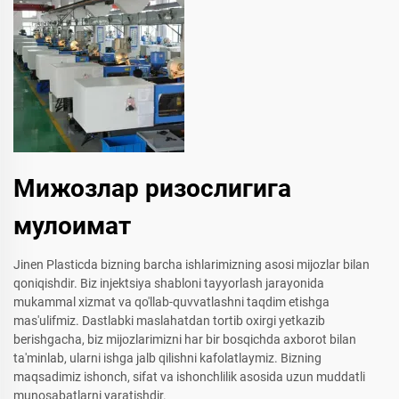
Мижозлар ризослигига
мулоимат
Jinen Plasticda bizning barcha ishlarimizning asosi mijozlar bilan
qoniqishdir. Biz injektsiya shabloni tayyorlash jarayonida
mukammal xizmat va qo'llab-quvvatlashni taqdim etishga
mas'ulifmiz. Dastlabki maslahatdan tortib oxirgi yetkazib
berishgacha, biz mijozlarimizni har bir bosqichda axborot bilan
ta'minlab, ularni ishga jalb qilishni kafolatlaymiz. Bizning
maqsadimiz ishonch, sifat va ishonchlilik asosida uzun muddatli
munosabatlarni yaratishdir.