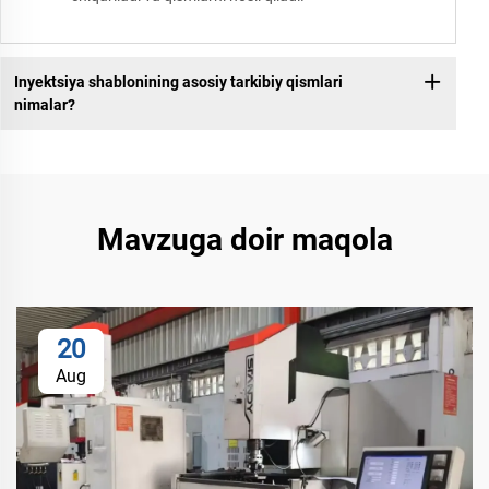
Inyektsiya shablonining asosiy tarkibiy qismlari
nimalar?
Mavzuga doir maqola
20
Aug