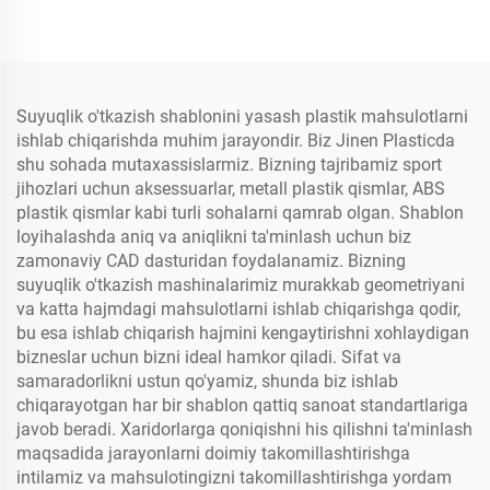
Suyuqlik o'tkazish shablonini yasash plastik mahsulotlarni
ishlab chiqarishda muhim jarayondir. Biz Jinen Plasticda
shu sohada mutaxassislarmiz. Bizning tajribamiz sport
jihozlari uchun aksessuarlar, metall plastik qismlar, ABS
plastik qismlar kabi turli sohalarni qamrab olgan. Shablon
loyihalashda aniq va aniqlikni ta'minlash uchun biz
zamonaviy CAD dasturidan foydalanamiz. Bizning
suyuqlik o'tkazish mashinalarimiz murakkab geometriyani
va katta hajmdagi mahsulotlarni ishlab chiqarishga qodir,
bu esa ishlab chiqarish hajmini kengaytirishni xohlaydigan
bizneslar uchun bizni ideal hamkor qiladi. Sifat va
samaradorlikni ustun qo'yamiz, shunda biz ishlab
chiqarayotgan har bir shablon qattiq sanoat standartlariga
javob beradi. Xaridorlarga qoniqishni his qilishni ta'minlash
maqsadida jarayonlarni doimiy takomillashtirishga
intilamiz va mahsulotingizni takomillashtirishga yordam