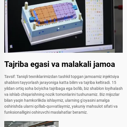
Tajriba egasi va malakali jamoa
Tavsif: Taniqli texniklarimizdan tashkil topgan jamoamiz injektsiya
shabloni tayyorlash jarayoniga katta bilim va tajriba keltiradi. 15
yildan ortiq soha bo'yicha tajribaga ega bo'lib, biz shablon loyihalash
va ishlab chiqarishning nozik tomonlarini tushunamiz. Biz mijozlar
bilan yaqin hamkorlikda ishlaymiz, ularning g'oyasini amalga
oshirishda ularni qo'llab-quvvatlaymiz, yakuniy mahsulot sifati va
funksionalligini oshiruvchi maslahatlar beramiz.