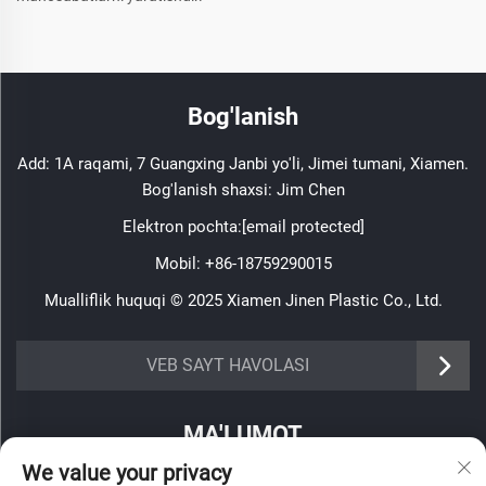
Bog'lanish
Add: 1A raqami, 7 Guangxing Janbi yo'li, Jimei tumani, Xiamen.
Bog'lanish shaxsi: Jim Chen
Elektron pochta:
[email protected]
Mobil:
+86-18759290015
Mualliflik huquqi © 2025 Xiamen Jinen Plastic Co., Ltd.
https://www.jinenplastic.com/service
VEB SAYT HAVOLASI
https://www.jinenplastic.com/our-company
MA'LUMOT
https://www.jinenplastic.com/solution
We value your privacy
Haftalik axborotnomamizni olish uchun roʻyxatdan oʻting