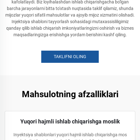
kafolatlaydi. Biz loyihalashdan ishlab chiqarishgacha bo'lgan
barcha jarayonlarni bitta to'xtash nuqtasida taklif qilamiz, shunda
mijozlar yuqori sifatli mahsulotlar va ajoyib mijoz xizmatini olishadi.
Injektsiya shabloni tayyorlash sohasidagi mutaxassisliligimiz
qanday qilib ishlab chiqarish imkoniyatlaringizni oshirish va biznes
maqsadlaringizga erishishga yordam berishini kashf qiling.
TAKLIFNI OLING
Mahsulotning afzalliklari
Yuqori hajmli ishlab chiqarishga moslik
Inyektsiya shablonlari yuqori hajmli ishlab chiqarishga mos