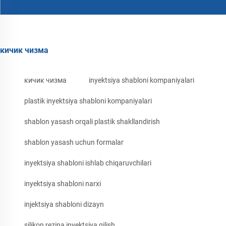
кичик чизма
кичик чизма
inyektsiya shabloni kompaniyalari
plastik inyektsiya shabloni kompaniyalari
shablon yasash orqali plastik shakllandirish
shablon yasash uchun formalar
inyektsiya shabloni ishlab chiqaruvchilari
inyektsiya shabloni narxi
injektsiya shabloni dizayn
silikon rezina inyektsiya qilish