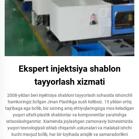
Ekspert injektsiya shablon
tayyorlash xizmati
2008-yildan beri injektsiya shabloni tayyorlash sohasida ishonchli
hamkoringiz bo'lgan Jinan Plastikga xush kelibsiz. 15 yildan ortiq
tajribaga ega bo'lib, biz sizning aniq ehtiyojlaringizga mos keladigan
yuqori sifatli plastik shablonlar va komponentlar yaratishga
ixtisoslashganmiz. Xiamenda joylashgan zamonaviy biznesimizda
yuqori texnologiyali ishlab chiqarish uskunalari va malakali ishchi
kuchi mavjud bo'lib, har bir loyihada aniqlik va samaradorlikni