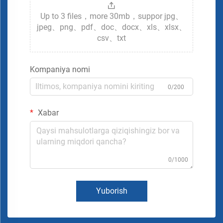
Up to 3 files，more 30mb，suppor jpg、
jpeg、png、pdf、doc、docx、xls、xlsx、
csv、txt
Kompaniya nomi
0/200
Xabar
0/1000
Yuborish