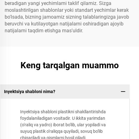
beradigan yangi yechimlarni taklif qilamiz. Sizga
moslashtirilgan shablonlar yoki standart yechimlar kerak
bo'lsada, bizning jamoamiz sizning talablaringizga javob
beruvchi va kutilayotgan natijalarni oshiradigan ajoyib
natijalarni taqdim etishga mas'uldir.
Keng tarqalgan muammo
Inyektsiya shabloni nima?
Inyektsiya shabloni plastikni shakllantirishda
foydalaniladigan vositadir. U ikkita yarimdan
(o'raliq va yadro) iborat bo'lib, ular yopiladi va
suyuq plastik o'raliqqa quyiladi, sovuq bo'lib
chiqariladi va qismlarni hosil qiladi.