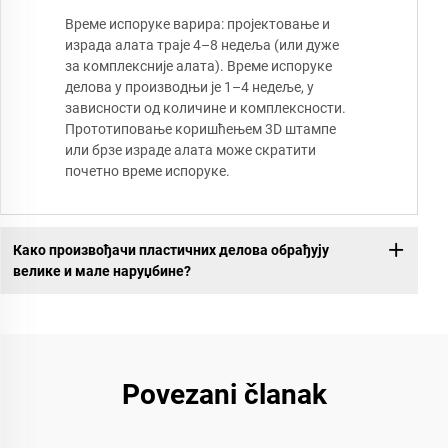
Време испоруке варира: пројектовање и
израда алата траје 4–8 недеља (или дуже
за комплексније алата). Време испоруке
делова у производњи је 1–4 недеље, у
зависности од количине и комплексности.
Прототиповање коришћењем 3D штампе
или брзе израде алата може скратити
почетно време испоруке.
Како произвођачи пластичних делова обрађују
велике и мале наруџбине?
Povezani članak