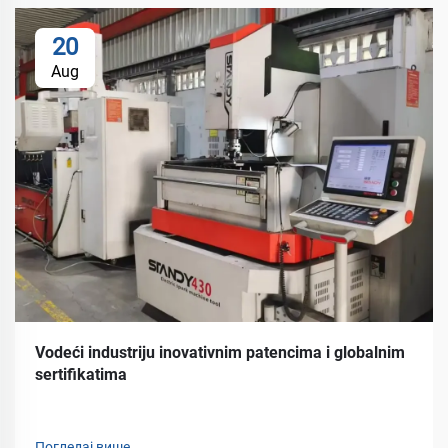
20
Aug
Vodeći industriju inovativnim patencima i globalnim
sertifikatima
Погледај више