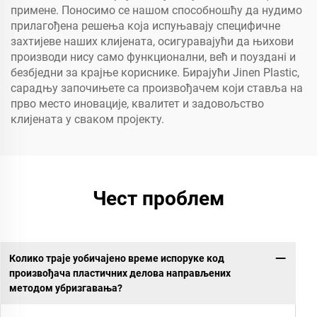
примене. Поносимо се нашом способношћу да нудимо
прилагођена решења која испуњавају специфичне
захтијеве наших клијената, осигуравајући да њихови
производи нису само функционални, већ и поузданi и
безбједни за крајње кориснике. Бирајући Jinen Plastic,
сарадњу започињете са произвођачем који ставља на
прво место иновације, квалитет и задовољство
клијената у сваком пројекту.
Чест проблем
Колико траје уобичајено време испоруке код
произвођача пластичних делова направљених
методом убризгавања?