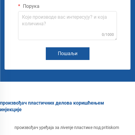
Порука
0/1000
Пошаљи
произвођач пластичних делова коришћењем
инјекције
произвођач уређаја за лivenje пластике под pritiskom