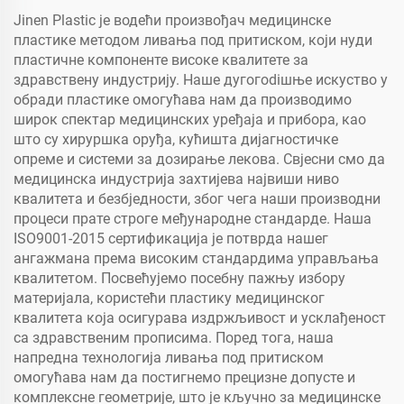
Jinen Plastic је водећи произвођач медицинске
пластике методом ливања под притиском, који нуди
пластичне компоненте високе квалитете за
здравствену индустрију. Наше дугогodiшње искуство у
обради пластике омогућава нам да производимо
широк спектар медицинских уређаја и прибора, као
што су хируршка оруђа, кућишта дијагностичке
опреме и системи за дозирање лекова. Свјесни смо да
медицинска индустрија захтијева највиши ниво
квалитета и безбједности, због чега наши производни
процеси прате строге међународне стандарде. Наша
ISO9001-2015 сертификација је потврда нашег
ангажмана према високим стандардима управљања
квалитетом. Посвећујемо посебну пажњу избору
материјала, користећи пластику медицинског
квалитета која осигурава издржљивост и усклађеност
са здравственим прописима. Поред тога, нашa
напредна технологија ливања под притиском
омогућава нам да постигнемо прецизне допусте и
комплексне геометрије, што је кључно за медицинске