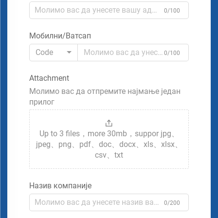
0/100
Мобилни/Ватсап
Code
0/100
Attachment
Молимо вас да отпремите најмање један
прилог
Up to 3 files，more 30mb，suppor jpg、
jpeg、png、pdf、doc、docx、xls、xlsx、
csv、txt
Назив компаније
0/200