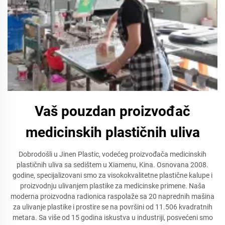
Vaš pouzdan proizvođač
medicinskih plastičnih uliva
Dobrodošli u Jinen Plastic, vodećeg proizvođača medicinskih
plastičnih uliva sa sedištem u Xiamenu, Kina. Osnovana 2008.
godine, specijalizovani smo za visokokvalitetne plastične kalupe i
proizvodnju ulivanjem plastike za medicinske primene. Naša
moderna proizvodna radionica raspolaže sa 20 naprednih mašina
za ulivanje plastike i prostire se na površini od 11.506 kvadratnih
metara. Sa više od 15 godina iskustva u industriji, posvećeni smo