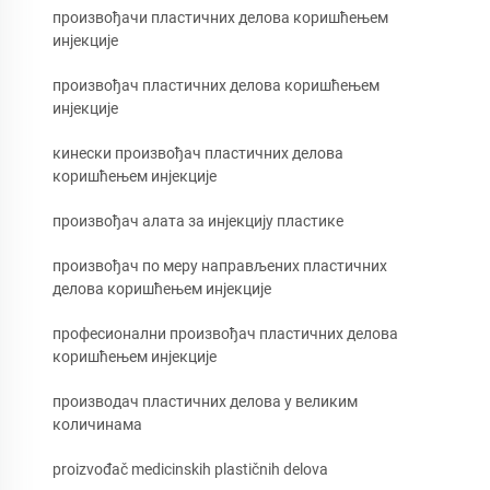
произвођачи пластичних делова коришћењем
инјекције
произвођач пластичних делова коришћењем
инјекције
кинески произвођач пластичних делова
коришћењем инјекције
произвођач алата за инјекцију пластике
произвођач по меру направљених пластичних
делова коришћењем инјекције
професионални произвођач пластичних делова
коришћењем инјекције
производач пластичних делова у великим
количинама
proizvođač medicinskih plastičnih delova