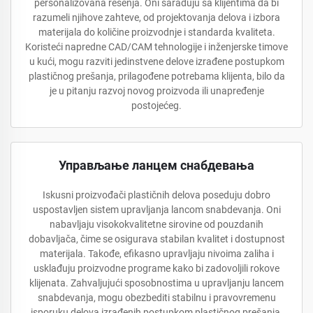
personalizovana rešenja. Oni sarađuju sa klijentima da bi
razumeli njihove zahteve, od projektovanja delova i izbora
materijala do količine proizvodnje i standarda kvaliteta.
Koristeći napredne CAD/CAM tehnologije i inženjerske timove
u kući, mogu razviti jedinstvene delove izrađene postupkom
plastičnog prešanja, prilagođene potrebama klijenta, bilo da
je u pitanju razvoj novog proizvoda ili unapređenje
postojećeg.
Управљање ланцем снабдевања
Iskusni proizvođači plastičnih delova poseduju dobro
uspostavljen sistem upravljanja lancom snabdevanja. Oni
nabavljaju visokokvalitetne sirovine od pouzdanih
dobavljača, čime se osigurava stabilan kvalitet i dostupnost
materijala. Takođe, efikasno upravljaju nivoima zaliha i
usklađuju proizvodne programe kako bi zadovoljili rokove
klijenata. Zahvaljujući sposobnostima u upravljanju lancem
snabdevanja, mogu obezbediti stabilnu i pravovremenu
isporuku delova izrađenih postupkom plastičnog prešanja,