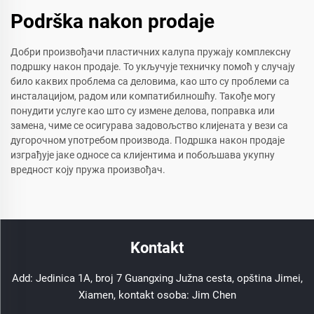
Podrška nakon prodaje
Добри произвођачи пластичних калупа пружају комплексну
подршку након продаје. То укључује техничку помоћ у случају
било каквих проблема са деловима, као што су проблеми са
инсталацијом, радом или компатибилношћу. Такође могу
понудити услуге као што су измене делова, поправка или
замена, чиме се осигурава задовољство клијената у вези са
дугорочном употребом производа. Подршка након продаје
изграђује јаке односе са клијентима и побољшава укупну
вредност коју пружа произвођач.
Kontakt
Add: Jedinica 1A, broj 7 Guangxing Južna cesta, opština Jimei,
Xiamen, kontakt osoba: Jim Chen