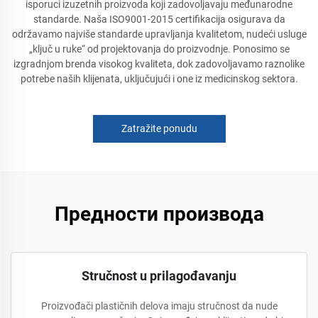
isporuci izuzetnih proizvoda koji zadovoljavaju međunarodne
standarde. Naša ISO9001-2015 certifikacija osigurava da
održavamo najviše standarde upravljanja kvalitetom, nudeći usluge
„ključ u ruke“ od projektovanja do proizvodnje. Ponosimo se
izgradnjom brenda visokog kvaliteta, dok zadovoljavamo raznolike
potrebe naših klijenata, uključujući i one iz medicinskog sektora.
Zatražite ponudu
Предности производа
Stručnost u prilagođavanju
Proizvođači plastičnih delova imaju stručnost da nude