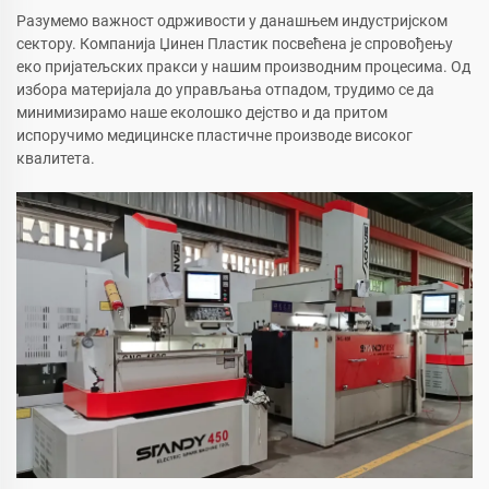
Разумемо важност одрживости у данашњем индустријском
сектору. Компанија Џинен Пластик посвећена је спровођењу
еко пријатељских пракси у нашим производним процесима. Од
избора материјала до управљања отпадом, трудимо се да
минимизирамо наше еколошко дејство и да притом
испоручимо медицинске пластичне производе високог
квалитета.