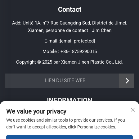
Contact
Add: Unité 1A, n°7 Rue Guangxing Sud, District de Jimei,
Xiamen, personne de contact : Jim Chen
E-mail :
[email protected]
Mobile :
+86-18759290015
Copyright © 2025 par Xiamen Jinen Plastic Co., Ltd.
https://www.jinenplastic.com/service
LIEN DU SITE WEB
https://www.jinenplastic.com/our-company
INFORMATION
https://www.jinenplastic.com/solution
We value your privacy
Inscrivez-vous pour recevoir notre newsletter hebdomadaire
https://www.jinenplastic.com/projects
We use cookies and similar tools to provide our services. If you
don't want to accept all cookies, click Personalize cookies.
https://www.jinenplastic.com/news